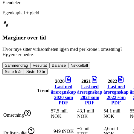
Eiendeler
Egenkapital + gjeld
Marginer over tid
Hvor mye sitter virksomheten igjen med per krone i omsetning?
Høyere er bedre.
Sammendrag
Resultat
Balanse
Nøkkeltall
Siste 5 år
Siste 10 år
2020
2021
2022
Last ned
Last ned
Last ned
Trend
årsregnskap
årsregnskap
årsregnskap
å
2020
som
2021
som
2022
som
PDF
PDF
PDF
57,5 mill
43,1 mill
54,1 mill
55
Omsetning
NOK
NOK
NOK
N
−5 mill
2,6 mill
−949 tNOK
−
Driftsresultat
NOK
NOK