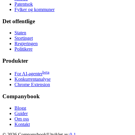
Patentsok
Fylker og kommuner
Det offentlige
Staten
Stortinget
Regjeringen
Politikere
Produkter
beta
For AI-agenter
Konkurrentanalyse
Chrome Extension
Companybook
Blogg
Guider
Om oss
Kontakt
©
2026
Companybook
|
Utviklet av
0-1