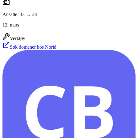
Ansatte: 33 → 34
12. mars
Verktøy
Søk domener hos Norid
CB