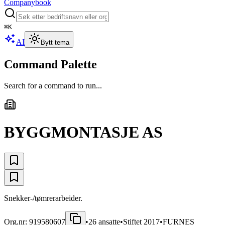
Companybook
⌘
K
AI
Bytt tema
Command Palette
Search for a command to run...
BYGGMONTASJE AS
Snekker-/tømrerarbeider.
Org.nr:
919580607
•
26
ansatte
•
Stiftet
2017
•
FURNES