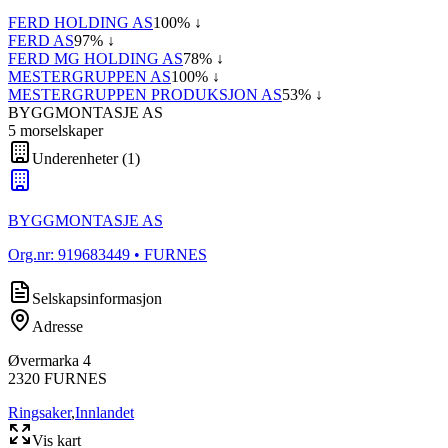
FERD HOLDING AS
100
% ↓
FERD AS
97
% ↓
FERD MG HOLDING AS
78
% ↓
MESTERGRUPPEN AS
100
% ↓
MESTERGRUPPEN PRODUKSJON AS
53
% ↓
BYGGMONTASJE AS
5
morselskap
er
Underenheter
(
1
)
BYGGMONTASJE AS
Org.nr:
919683449
• FURNES
Selskapsinformasjon
Adresse
Øvermarka 4
2320
FURNES
Ringsaker
,
Innlandet
Vis kart