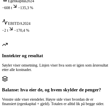
Egenkapital
2024
−608 t
−135,3 %
EBITDA
2024
−2 t
−170,4 %
Inntekter og resultat
Søyler viser omsetning. Linjen viser hva som er igjen som årsresultat
etter alle kostnader.
Balanse: hva eier de, og hvem skylder de penger?
Venstre side viser eiendeler. Høyre side viser hvordan de er
finansiert (egenkapital + gjeld). Totalen er alltid lik på begge sider.