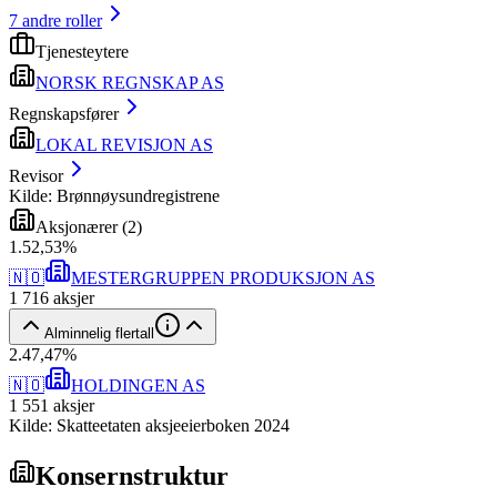
7
andre roller
Tjenesteytere
NORSK REGNSKAP AS
Regnskapsfører
LOKAL REVISJON AS
Revisor
Kilde: Brønnøysundregistrene
Aksjonærer
(
2
)
1
.
52,53
%
🇳🇴
MESTERGRUPPEN PRODUKSJON AS
1 716
aksjer
Alminnelig flertall
2
.
47,47
%
🇳🇴
HOLDINGEN AS
1 551
aksjer
Kilde: Skatteetaten aksjeeierboken 2024
Konsernstruktur