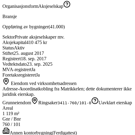
Organisasjonsform
Aksjeselskap
Bransje
Oppføring av bygninger
(
41.000
)
Sektor
Private aksjeselskaper mv.
Aksjekapital
410 475 kr
Status
Aktiv
Stiftet
25. august 2017
Registrert
18. sep. 2017
Vedtektsdato
23. sep. 2025
MVA-registrert
Ja
Foretaksregisteret
Ja
Eiendom ved virksomhetsadressen
Adresse-/koordinatkobling fra Matrikkelen; dette dokumenterer ikke
juridisk eierskap.
Grunneiendom
Ringsaker
Uavklart eierskap
3411-760/101-0
Areal
1 119 m²
Gnr / Bnr
760
/
101
Annen kontorbygning
(
Ferdigattest
)