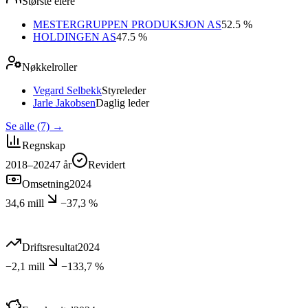
Største eiere
MESTERGRUPPEN PRODUKSJON AS
52.5 %
HOLDINGEN AS
47.5 %
Nøkkelroller
Vegard Selbekk
Styreleder
Jarle Jakobsen
Daglig leder
Se alle (7)
→
Regnskap
2018–2024
7
år
Revidert
Omsetning
2024
34,6 mill
−37,3 %
Driftsresultat
2024
−2,1 mill
−133,7 %