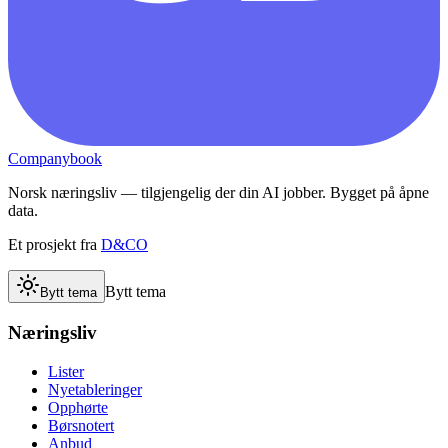
Companybook
Norsk næringsliv — tilgjengelig der din AI jobber. Bygget på åpne
data.
Et prosjekt fra
D&CO
Bytt tema
Bytt tema
Næringsliv
Lister
Nyetableringer
Opphørte
Børsnotert
Anbud