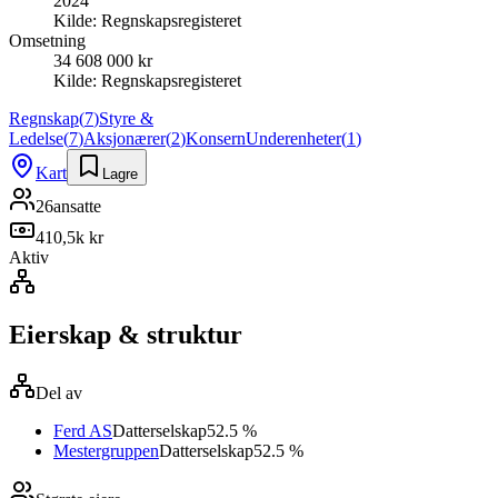
2024
Kilde:
Regnskapsregisteret
Omsetning
34 608 000 kr
Kilde:
Regnskapsregisteret
Regnskap
(
7
)
Styre &
Ledelse
(
7
)
Aksjonærer
(
2
)
Konsern
Underenheter
(
1
)
Kart
Lagre
26
ansatte
410,5k kr
Aktiv
Eierskap & struktur
Del av
Ferd AS
Datterselskap
52.5 %
Mestergruppen
Datterselskap
52.5 %