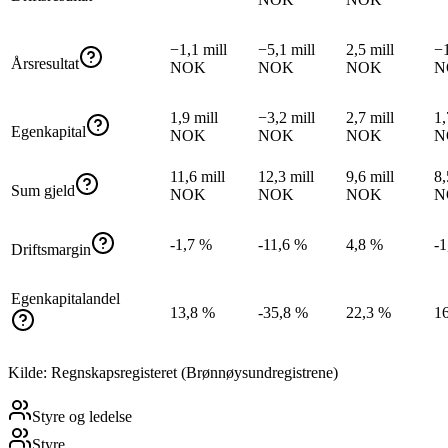
−1,1 mill
−5,1 mill
2,5 mill
−1
Årsresultat
NOK
NOK
NOK
N
1,9 mill
−3,2 mill
2,7 mill
1,
Egenkapital
NOK
NOK
NOK
N
11,6 mill
12,3 mill
9,6 mill
8,
Sum gjeld
NOK
NOK
NOK
N
-1,7 %
-11,6 %
4,8 %
-1
Driftsmargin
Egenkapitalandel
13,8 %
-35,8 %
22,3 %
1
Kilde: Regnskapsregisteret (Brønnøysundregistrene)
Styre og ledelse
Styre