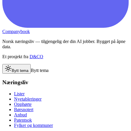
Companybook
Norsk næringsliv — tilgjengelig der din AI jobber. Bygget på åpne
data.
Et prosjekt fra
D&CO
Bytt tema
Bytt tema
Næringsliv
Lister
Nyetableringer
Opphørte
Børsnotert
Anbud
Patentsok
Fylker og kommuner