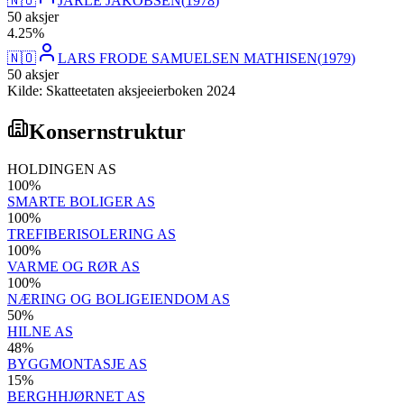
🇳🇴
JARLE JAKOBSEN
(
1978
)
50
aksjer
4
.
25
%
🇳🇴
LARS FRODE SAMUELSEN MATHISEN
(
1979
)
50
aksjer
Kilde: Skatteetaten aksjeeierboken 2024
Konsernstruktur
HOLDINGEN AS
100
%
SMARTE BOLIGER AS
100
%
TREFIBERISOLERING AS
100
%
VARME OG RØR AS
100
%
NÆRING OG BOLIGEIENDOM AS
50
%
HILNE AS
48
%
BYGGMONTASJE AS
15
%
BERGHHJØRNET AS