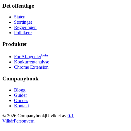
Det offentlige
Staten
Stortinget
Regjeringen
Politikere
Produkter
beta
For AI-agenter
Konkurrentanalyse
Chrome Extension
Companybook
Blogg
Guider
Om oss
Kontakt
©
2026
Companybook
|
Utviklet av
0-1
Vilkår
Personvern