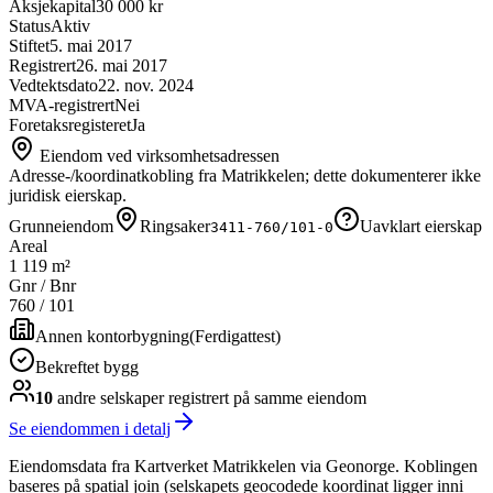
Aksjekapital
30 000 kr
Status
Aktiv
Stiftet
5. mai 2017
Registrert
26. mai 2017
Vedtektsdato
22. nov. 2024
MVA-registrert
Nei
Foretaksregisteret
Ja
Eiendom ved virksomhetsadressen
Adresse-/koordinatkobling fra Matrikkelen; dette dokumenterer ikke
juridisk eierskap.
Grunneiendom
Ringsaker
Uavklart eierskap
3411-760/101-0
Areal
1 119 m²
Gnr / Bnr
760
/
101
Annen kontorbygning
(
Ferdigattest
)
Bekreftet bygg
10
andre selskap
er
registrert på samme eiendom
Se eiendommen i detalj
Eiendomsdata fra Kartverket Matrikkelen via Geonorge. Koblingen
baseres på spatial join (selskapets geocodede koordinat ligger inni