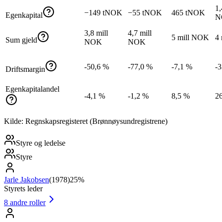
1,
−149 tNOK
−55 tNOK
465 tNOK
Egenkapital
N
3,8 mill
4,7 mill
5 mill NOK
4
Sum gjeld
NOK
NOK
-50,6 %
-77,0 %
-7,1 %
-
Driftsmargin
Egenkapitalandel
-4,1 %
-1,2 %
8,5 %
2
Kilde: Regnskapsregisteret (Brønnøysundregistrene)
Styre og ledelse
Styre
Jarle Jakobsen
(
1978
)
25%
Styrets leder
8
andre roller