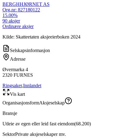
BERGHHJØRNET AS
Org.nr:
827180122
15.00
%
90
aksjer
Ordinære aksjer
Kilde: Skatteetaten aksjeeierboken 2024
Selskapsinformasjon
Adresse
Øvermarka 4
2320
FURNES
Ringsaker
,
Innlandet
Vis kart
Organisasjonsform
Aksjeselskap
Bransje
Utleie av egen eller leid fast eiendom
(
68.200
)
Sektor
Private aksjeselskaper mv.