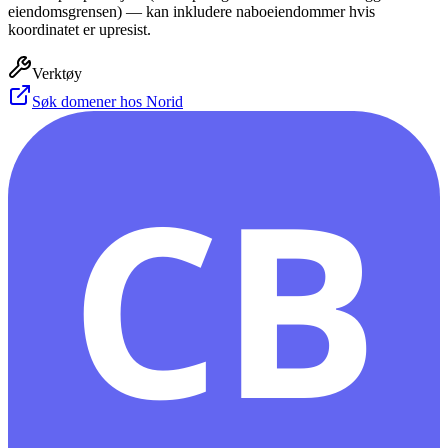
eiendomsgrensen) — kan inkludere naboeiendommer hvis
koordinatet er upresist.
Verktøy
Søk domener hos Norid
CB