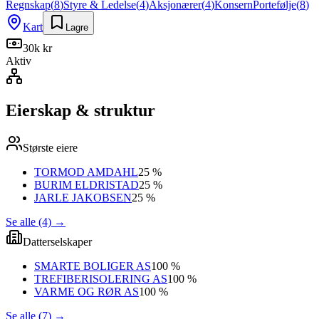
Regnskap
(
8
)
Styre & Ledelse
(
4
)
Aksjonærer
(
4
)
Konsern
Portefølje
(
8
)
Kart
Lagre
30k kr
Aktiv
Eierskap & struktur
Største eiere
TORMOD AMDAHL
25 %
BURIM ELDRISTAD
25 %
JARLE JAKOBSEN
25 %
Se alle (4)
→
Datterselskaper
SMARTE BOLIGER AS
100 %
TREFIBERISOLERING AS
100 %
VARME OG RØR AS
100 %
Se alle (7)
→