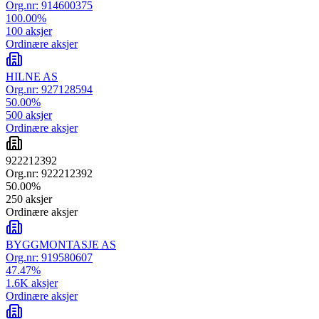
Org.nr:
914600375
100.00
%
100
aksjer
Ordinære aksjer
HILNE AS
Org.nr:
927128594
50.00
%
500
aksjer
Ordinære aksjer
922212392
Org.nr:
922212392
50.00
%
250
aksjer
Ordinære aksjer
BYGGMONTASJE AS
Org.nr:
919580607
47.47
%
1.6K
aksjer
Ordinære aksjer