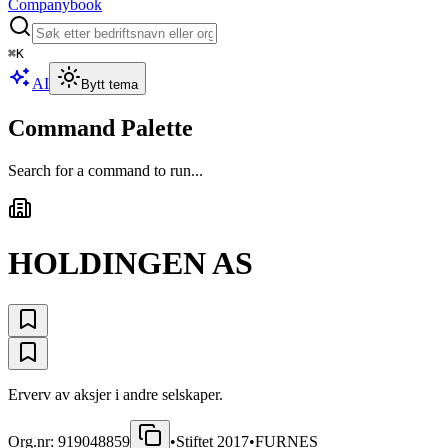
Companybook
⌘
K
AI
Bytt tema
Command Palette
Search for a command to run...
HOLDINGEN AS
Erverv av aksjer i andre selskaper.
Org.nr:
919048859
•
Stiftet
2017
•
FURNES