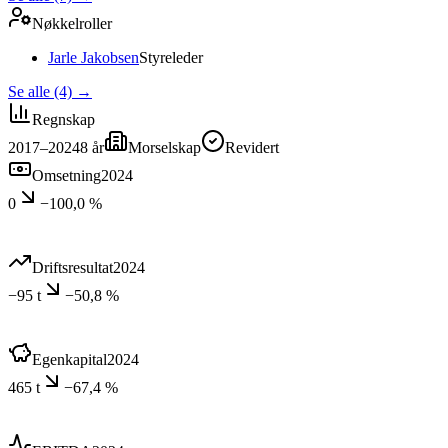
Nøkkelroller
Jarle Jakobsen
Styreleder
Se alle (4)
→
Regnskap
2017–2024
8
år
Morselskap
Revidert
Omsetning
2024
0
−100,0 %
Driftsresultat
2024
−95 t
−50,8 %
Egenkapital
2024
465 t
−67,4 %