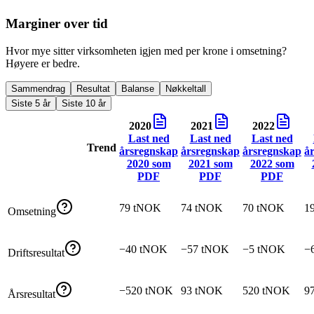
Marginer over tid
Hvor mye sitter virksomheten igjen med per krone i omsetning?
Høyere er bedre.
Sammendrag
Resultat
Balanse
Nøkkeltall
Siste 5 år
Siste 10 år
2020
2021
2022
Last ned
Last ned
Last ned
Trend
årsregnskap
årsregnskap
årsregnskap
å
2020
som
2021
som
2022
som
PDF
PDF
PDF
79 tNOK
74 tNOK
70 tNOK
1
Omsetning
−40 tNOK
−57 tNOK
−5 tNOK
−
Driftsresultat
−520 tNOK
93 tNOK
520 tNOK
9
Årsresultat