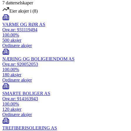
7
datterselskap
er
Eier aksjer i
(
8
)
VARME OG RØR AS
Org.nr:
931119494
100.00
%
500
aksjer
Ordinære aksjer
NÆRING OG BOLIGEIENDOM AS
Org.nr:
920052053
100.00
%
180
aksjer
Ordinære aksjer
SMARTE BOLIGER AS
Org.nr:
914163943
100.00
%
120
aksjer
Ordinære aksjer
TREFIBERISOLERING AS