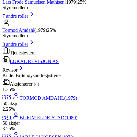
Lars Frode Samuelsen Mathisen
(
1979
)
25%
Styremedlem
7
andre roller
Tormod Amdahl
(
1979
)
25%
Styremedlem
8
andre roller
Tjenesteytere
LOKAL REVISJON AS
Revisor
Kilde: Brønnøysundregistrene
Aksjonærer
(
4
)
1
.
25
%
🇳🇴
TORMOD AMDAHL
(
1979
)
50
aksjer
2
.
25
%
🇳🇴
BURIM ELDRISTAD
(
1980
)
50
aksjer
3
.
25
%