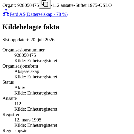
Org.nr:
928050475
•
112
ansatte
•
Stiftet
1975
•
OSLO
Ferd AS
(
Datterselskap
· 78 %
)
Kildebelagte fakta
Sist oppdatert:
20. juli 2026
Organisasjonsnummer
928050475
Kilde:
Enhetsregisteret
Organisasjonsform
Aksjeselskap
Kilde:
Enhetsregisteret
Status
Aktiv
Kilde:
Enhetsregisteret
Ansatte
112
Kilde:
Enhetsregisteret
Registrert
12. mars 1995
Kilde:
Enhetsregisteret
Regnskapsår