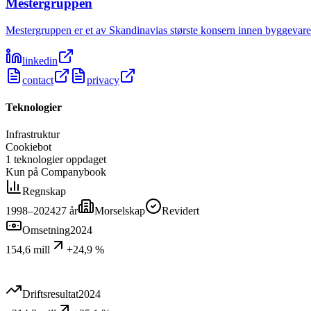
Mestergruppen
Mestergruppen er et av Skandinavias største konsern innen byggevare
linkedin
contact
privacy
Teknologier
Infrastruktur
Cookiebot
1
teknologier
oppdaget
Kun på Companybook
Regnskap
1998–2024
27
år
Morselskap
Revidert
Omsetning
2024
154,6 mill
+24,9 %
Driftsresultat
2024