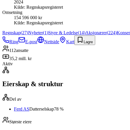
2024
Kilde:
Regnskapsregisteret
Omsetning
154 596 000 kr
Kilde:
Regnskapsregisteret
Regnskap
(
27
)
Nyheter
(
1
)
Styre & Ledelse
(
14
)
Aksjonærer
(
224
)
Konse
Ring
E-post
Nettside
Kart
Lagre
112
ansatte
35,2 mill. kr
Aktiv
Eierskap & struktur
Del av
Ferd AS
Datterselskap
78 %
Største eiere