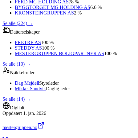
FERD MG HOLDING AS
78 %
BYGGTORGET MG HOLDING AS
6.6 %
KRONSTEINGRUPPEN AS
2 %
Se alle (224)
→
Datterselskaper
PRETRE AS
100 %
STEDDY AS
100 %
MESTERGRUPPEN BOLIGPARTNER AS
100 %
Se alle (10)
→
Nøkkelroller
Dag Mejdell
Styreleder
Mikkel Sandvik
Daglig leder
Se alle (14)
→
Digitalt
Oppdatert
1. jan. 2026
mestergruppen.no