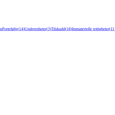
rn
Portefølje
(
14
)
Underenheter
(
3
)
Tilskudd
(
18
)
Immaterielle rettigheter
(
11