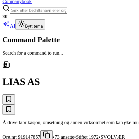
Companybook
⌘
K
AI
Bytt tema
Command Palette
Search for a command to run...
LIAS AS
Å drive fabrikasjon, omsetning og annen virksomhet som kan øke mulig
Org.nr:
919147857
•
73
ansatte
•
Stiftet
1972
•
SVOLVÆR