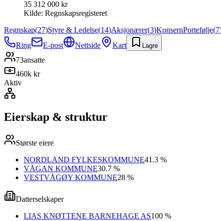
35 312 000 kr
Kilde:
Regnskapsregisteret
Regnskap
(
27
)
Styre & Ledelse
(
14
)
Aksjonærer
(
3
)
Konsern
Portefølje
(
7
Ring
E-post
Nettside
Kart
Lagre
73
ansatte
460k kr
Aktiv
Eierskap & struktur
Største eiere
NORDLAND FYLKESKOMMUNE
41.3 %
VÅGAN KOMMUNE
30.7 %
VESTVÅGØY KOMMUNE
28 %
Datterselskaper
LIAS KNØTTENE BARNEHAGE AS
100 %