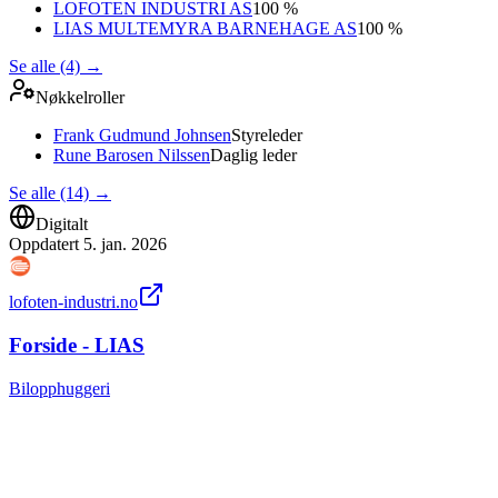
LOFOTEN INDUSTRI AS
100 %
LIAS MULTEMYRA BARNEHAGE AS
100 %
Se alle (4)
→
Nøkkelroller
Frank Gudmund Johnsen
Styreleder
Rune Barosen Nilssen
Daglig leder
Se alle (14)
→
Digitalt
Oppdatert
5. jan. 2026
lofoten-industri.no
Forside - LIAS
Bilopphuggeri