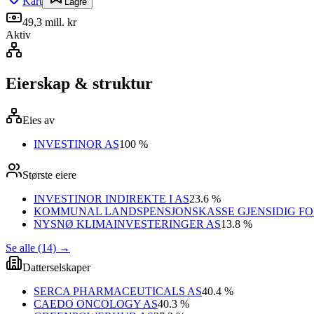
Kart
Lagre
49,3 mill. kr
Aktiv
Eierskap & struktur
Eies av
INVESTINOR AS
100 %
Største eiere
INVESTINOR INDIREKTE I AS
23.6 %
KOMMUNAL LANDSPENSJONSKASSE GJENSIDIG FO
NYSNØ KLIMAINVESTERINGER AS
13.8 %
Se alle (14)
→
Datterselskaper
SERCA PHARMACEUTICALS AS
40.4 %
CAEDO ONCOLOGY AS
40.3 %