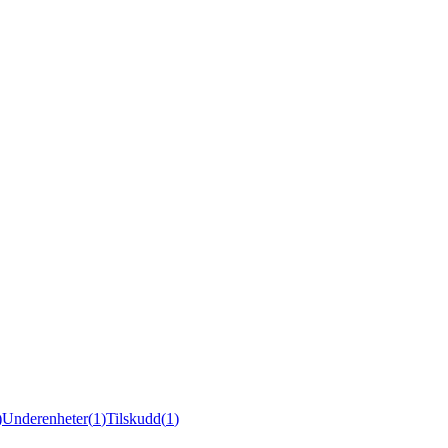
)
Underenheter
(
1
)
Tilskudd
(
1
)