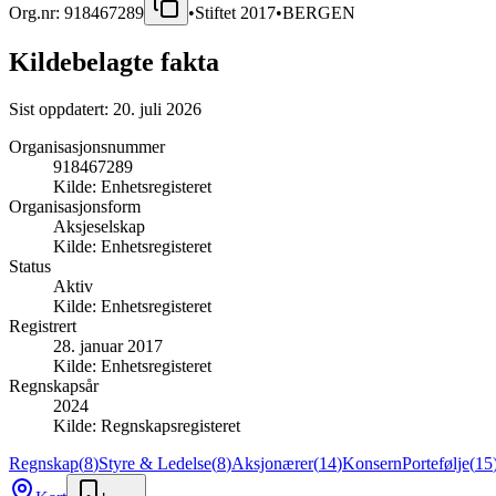
Org.nr:
918467289
•
Stiftet
2017
•
BERGEN
Kildebelagte fakta
Sist oppdatert:
20. juli 2026
Organisasjonsnummer
918467289
Kilde:
Enhetsregisteret
Organisasjonsform
Aksjeselskap
Kilde:
Enhetsregisteret
Status
Aktiv
Kilde:
Enhetsregisteret
Registrert
28. januar 2017
Kilde:
Enhetsregisteret
Regnskapsår
2024
Kilde:
Regnskapsregisteret
Regnskap
(
8
)
Styre & Ledelse
(
8
)
Aksjonærer
(
14
)
Konsern
Portefølje
(
15