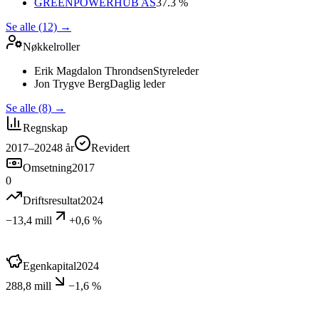
GREENPOWERHUB AS
37.3 %
Se alle (12)
→
Nøkkelroller
Erik Magdalon Throndsen
Styreleder
Jon Trygve Berg
Daglig leder
Se alle (8)
→
Regnskap
2017–2024
8
år
Revidert
Omsetning
2017
0
Driftsresultat
2024
−13,4 mill
+0,6 %
Egenkapital
2024
288,8 mill
−1,6 %