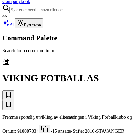
Companybook
⌘
K
AI
Bytt tema
Command Palette
Search for a command to run...
VIKING FOTBALL AS
Fremme sportslig utvikling av elitesatsingen i Viking Forballklubb og 
Org.nr:
918087834
•
15
ansatte
•
Stiftet
2016
•
STAVANGER