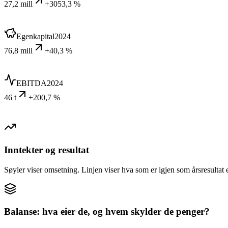
27,2 mill
+3053,3 %
Egenkapital
2024
76,8 mill
+40,3 %
EBITDA
2024
46 t
+200,7 %
Inntekter og resultat
Søyler viser omsetning. Linjen viser hva som er igjen som årsresultat e
Balanse: hva eier de, og hvem skylder de penger?