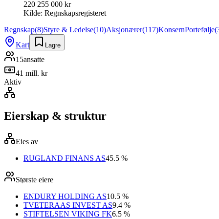
220 255 000 kr
Kilde:
Regnskapsregisteret
Regnskap
(
8
)
Styre & Ledelse
(
10
)
Aksjonærer
(
117
)
Konsern
Portefølje
(
Kart
Lagre
15
ansatte
41 mill. kr
Aktiv
Eierskap & struktur
Eies av
RUGLAND FINANS AS
45.5 %
Største eiere
ENDURY HOLDING AS
10.5 %
TVETERAAS INVEST AS
9.4 %
STIFTELSEN VIKING FK
6.5 %