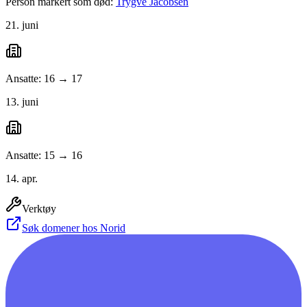
Person markert som død:
Trygve Jacobsen
21. juni
Ansatte: 16 → 17
13. juni
Ansatte: 15 → 16
14. apr.
Verktøy
Søk domener hos Norid