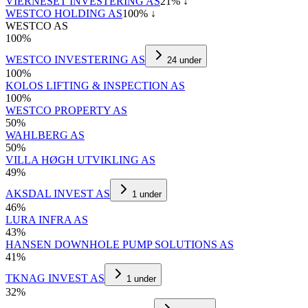
VIERNESET INVESTERING AS
21
% ↓
WESTCO HOLDING AS
100
% ↓
WESTCO AS
100
%
WESTCO INVESTERING AS
24
under
100
%
KOLOS LIFTING & INSPECTION AS
100
%
WESTCO PROPERTY AS
50
%
WAHLBERG AS
50
%
VILLA HØGH UTVIKLING AS
49
%
AKSDAL INVEST AS
1
under
46
%
LURA INFRA AS
43
%
HANSEN DOWNHOLE PUMP SOLUTIONS AS
41
%
TKNAG INVEST AS
1
under
32
%