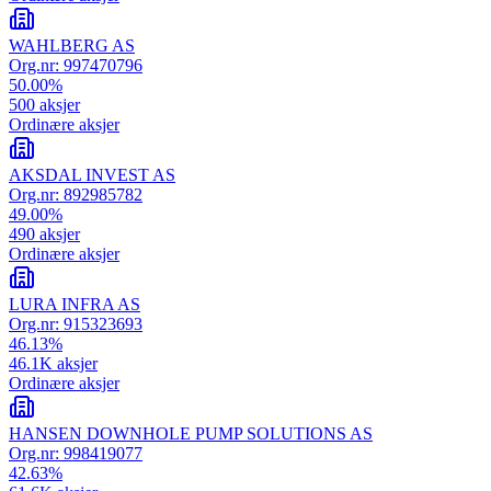
WAHLBERG AS
Org.nr:
997470796
50.00
%
500
aksjer
Ordinære aksjer
AKSDAL INVEST AS
Org.nr:
892985782
49.00
%
490
aksjer
Ordinære aksjer
LURA INFRA AS
Org.nr:
915323693
46.13
%
46.1K
aksjer
Ordinære aksjer
HANSEN DOWNHOLE PUMP SOLUTIONS AS
Org.nr:
998419077
42.63
%