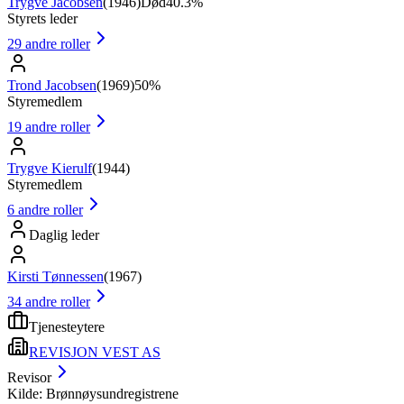
Trygve Jacobsen
(
1946
)
Død
40.3%
Styrets leder
29
andre roller
Trond Jacobsen
(
1969
)
50%
Styremedlem
19
andre roller
Trygve Kierulf
(
1944
)
Styremedlem
6
andre roller
Daglig leder
Kirsti Tønnessen
(
1967
)
34
andre roller
Tjenesteytere
REVISJON VEST AS
Revisor
Kilde: Brønnøysundregistrene