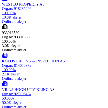
WESTCO PROPERTY AS
Org.nr:
918285296
100.00
%
10.0K
aksjer
Ordinære aksjer
933918580
Org.nr:
933918580
100.00
%
3.0K
aksjer
Ordinære aksjer
KOLOS LIFTING & INSPECTION AS
Org.nr:
814056872
100.00
%
2.1K
aksjer
Ordinære aksjer
VILLA HØGH UTVIKLING AS
Org.nr:
927106434
50.00
%
50.0K
aksjer
Ordinære aksjer