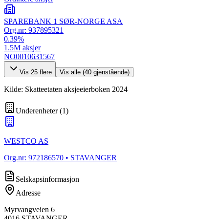
SPAREBANK 1 SØR-NORGE ASA
Org.nr:
937895321
0.39
%
1.5M
aksjer
NO0010631567
Vis
25
flere
Vis alle (
40
gjenstående)
Kilde: Skatteetaten aksjeeierboken 2024
Underenheter
(
1
)
WESTCO AS
Org.nr:
972186570
• STAVANGER
Selskapsinformasjon
Adresse
Myrvangveien 6
4016
STAVANGER