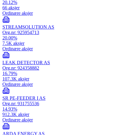
20.12
%
66
aksjer
Ordinære aksjer
STREAMSOLUTION AS
Org.nr:
925954713
20.00
%
7.5K
aksjer
Ordinære aksjer
LEAK DETECTOR AS
Org.nr:
924358882
16.79
%
107.3K
aksjer
Ordinære aksjer
SR PE-FEEDER I AS
Org.nr:
931755536
14.93
%
912.3K
aksjer
Ordinære aksjer
ARDA ENERGY AS