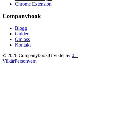
Chrome Extension
Companybook
Blogg
Guider
Om oss
Kontakt
©
2026
Companybook
|
Utviklet av
0-1
Vilkår
Personvern