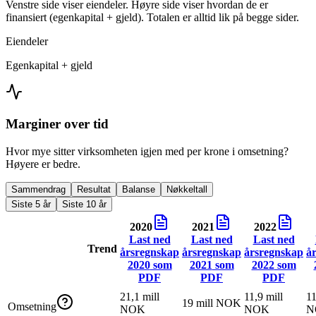
Venstre side viser eiendeler. Høyre side viser hvordan de er
finansiert (egenkapital + gjeld). Totalen er alltid lik på begge sider.
Eiendeler
Egenkapital + gjeld
Marginer over tid
Hvor mye sitter virksomheten igjen med per krone i omsetning?
Høyere er bedre.
Sammendrag
Resultat
Balanse
Nøkkeltall
Siste 5 år
Siste 10 år
2020
2021
2022
Last ned
Last ned
Last ned
Trend
årsregnskap
årsregnskap
årsregnskap
å
2020
som
2021
som
2022
som
PDF
PDF
PDF
21,1 mill
11,9 mill
11
19 mill NOK
Omsetning
NOK
NOK
N