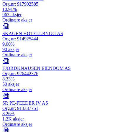
Org.nr:
917902585
10.91
%
963
aksjer
Ordinære aksjer
SKAGEN HOTELLBYGG AS
Org.nr:
914925444
9.00
%
90
aksjer
Ordinære aksjer
FJORDKNAUSEN EIENDOM AS
Org.nr:
926442376
8.33
%
50
aksjer
Ordinære aksjer
SR PE-FEEDER IV AS
Org.nr:
913337751
8.26
%
1.2K
aksjer
Ordinære aksjer