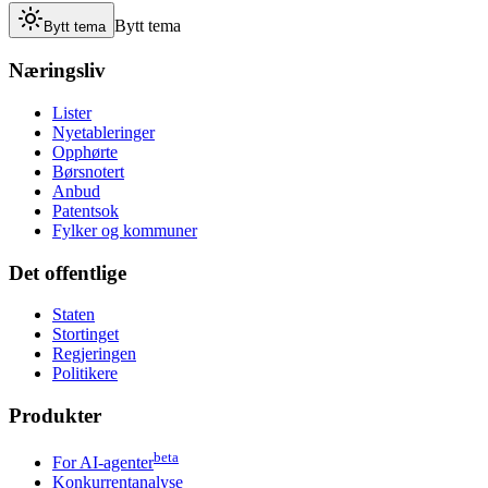
Bytt tema
Bytt tema
Næringsliv
Lister
Nyetableringer
Opphørte
Børsnotert
Anbud
Patentsok
Fylker og kommuner
Det offentlige
Staten
Stortinget
Regjeringen
Politikere
Produkter
beta
For AI-agenter
Konkurrentanalyse