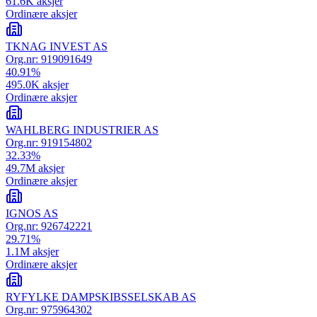
61.6K
aksjer
Ordinære aksjer
TKNAG INVEST AS
Org.nr:
919091649
40.91
%
495.0K
aksjer
Ordinære aksjer
WAHLBERG INDUSTRIER AS
Org.nr:
919154802
32.33
%
49.7M
aksjer
Ordinære aksjer
IGNOS AS
Org.nr:
926742221
29.71
%
1.1M
aksjer
Ordinære aksjer
RYFYLKE DAMPSKIBSSELSKAB AS
Org.nr:
975964302