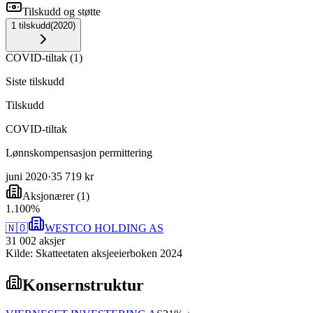
Tilskudd og støtte
1
tilskudd
(
2020
)
COVID-tiltak
(
1
)
Siste tilskudd
Tilskudd
COVID-tiltak
Lønnskompensasjon permittering
juni 2020
·
35 719 kr
Aksjonærer
(
1
)
1
.
100
%
🇳🇴
WESTCO HOLDING AS
31 002
aksjer
Kilde: Skatteetaten aksjeeierboken 2024
Konsernstruktur