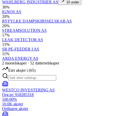
WAHLBERG INDUSTRIER AS
10
under
30
%
IGNOS AS
20
%
RYFYLKE DAMPSKIBSSELSKAB AS
20
%
STREAMSOLUTION AS
17
%
LEAK DETECTOR AS
15
%
SR PE-FEEDER I AS
11
%
ARDA ENERGY AS
2
morselskap
er
·
52
datterselskap
er
Eier aksjer i
(
65
)
WESTCO INVESTERING AS
Org.nr:
918285318
100.00
%
10.0K
aksjer
Ordinære aksjer