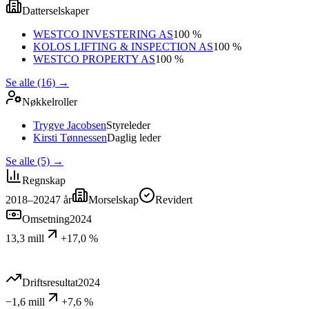
Datterselskaper
WESTCO INVESTERING AS
100 %
KOLOS LIFTING & INSPECTION AS
100 %
WESTCO PROPERTY AS
100 %
Se alle (16)
→
Nøkkelroller
Trygve Jacobsen
Styreleder
Kirsti Tønnessen
Daglig leder
Se alle (5)
→
Regnskap
2018–2024
7
år
Morselskap
Revidert
Omsetning
2024
13,3 mill
+17,0 %
Driftsresultat
2024
−1,6 mill
+7,6 %