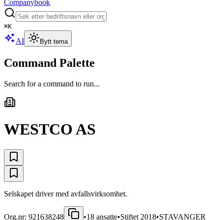
Companybook
⌘
K
AI
Bytt tema
Command Palette
Search for a command to run...
WESTCO AS
Selskapet driver med avfallsvirksomhet.
Org.nr:
921638248
•
18
ansatte
•
Stiftet
2018
•
STAVANGER