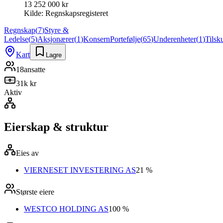
13 252 000 kr
Kilde:
Regnskapsregisteret
Regnskap
(
7
)
Styre &
Ledelse
(
5
)
Aksjonærer
(
1
)
Konsern
Portefølje
(
65
)
Underenheter
(
1
)
Tilsk
Kart
Lagre
18
ansatte
31k kr
Aktiv
Eierskap & struktur
Eies av
VIERNESET INVESTERING AS
21 %
Største eiere
WESTCO HOLDING AS
100 %