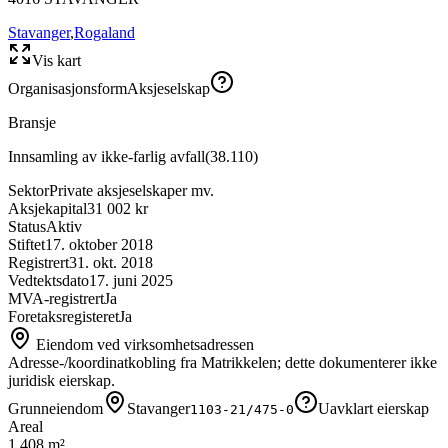
Stavanger
,
Rogaland
Vis kart
Organisasjonsform
Aksjeselskap
Bransje
Innsamling av ikke-farlig avfall
(
38.110
)
Sektor
Private aksjeselskaper mv.
Aksjekapital
31 002 kr
Status
Aktiv
Stiftet
17. oktober 2018
Registrert
31. okt. 2018
Vedtektsdato
17. juni 2025
MVA-registrert
Ja
Foretaksregisteret
Ja
Eiendom ved virksomhetsadressen
Adresse-/koordinatkobling fra Matrikkelen; dette dokumenterer ikke
juridisk eierskap.
Grunneiendom
Stavanger
Uavklart eierskap
1103-21/475-0
Areal
1 408 m²