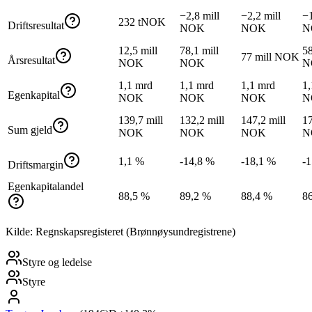
−2,8 mill
−2,2 mill
−1
232 tNOK
Driftsresultat
NOK
NOK
N
12,5 mill
78,1 mill
58
77 mill NOK
Årsresultat
NOK
NOK
N
1,1 mrd
1,1 mrd
1,1 mrd
1,
Egenkapital
NOK
NOK
NOK
N
139,7 mill
132,2 mill
147,2 mill
17
Sum gjeld
NOK
NOK
NOK
N
1,1 %
-14,8 %
-18,1 %
-
Driftsmargin
Egenkapitalandel
88,5 %
89,2 %
88,4 %
8
Kilde: Regnskapsregisteret (Brønnøysundregistrene)
Styre og ledelse
Styre