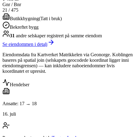
Gnr / Bnr
21
/
475
Butikkbygning
(
Tatt i bruk
)
Bekreftet bygg
31
andre selskap
er
registrert på samme eiendom
Se eiendommen i detalj
Eiendomsdata fra Kartverket Matrikkelen via Geonorge. Koblingen
baseres på spatial join (selskapets geocodede koordinat ligger inni
eiendomsgrensen) — kan inkludere naboeiendommer hvis
koordinatet er upresist.
Hendelser
Ansatte: 17 → 18
16. juli