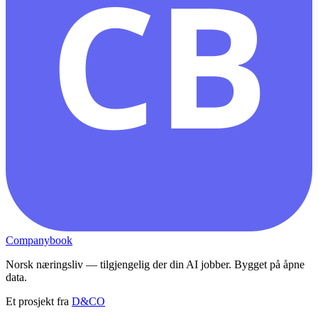
CB
Companybook
Norsk næringsliv — tilgjengelig der din AI jobber. Bygget på åpne
data.
Et prosjekt fra
D&CO