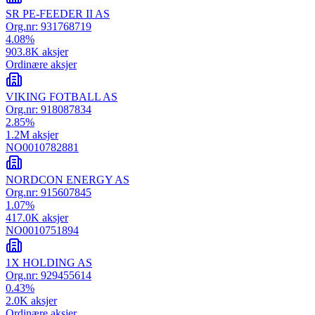
SR PE-FEEDER II AS
Org.nr:
931768719
4.08
%
903.8K
aksjer
Ordinære aksjer
VIKING FOTBALL AS
Org.nr:
918087834
2.85
%
1.2M
aksjer
NO0010782881
NORDCON ENERGY AS
Org.nr:
915607845
1.07
%
417.0K
aksjer
NO0010751894
1X HOLDING AS
Org.nr:
929455614
0.43
%
2.0K
aksjer
Ordinære aksjer