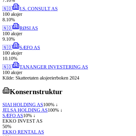
7
.
10
%
🇳🇴
J.S. CONSULT AS
100
aksjer
8
.
10
%
🇳🇴
RØSI AS
100
aksjer
9
.
10
%
🇳🇴
SÆFO AS
100
aksjer
10
.
10
%
🇳🇴
TANANGER INVESTERING AS
100
aksjer
Kilde: Skatteetaten aksjeeierboken 2024
Konsernstruktur
SIAI HOLDING AS
100
% ↓
JELSA HOLDING AS
100
% ↓
SÆFO AS
10
% ↓
EKKO INVEST AS
50
%
EKKO RENTAL AS