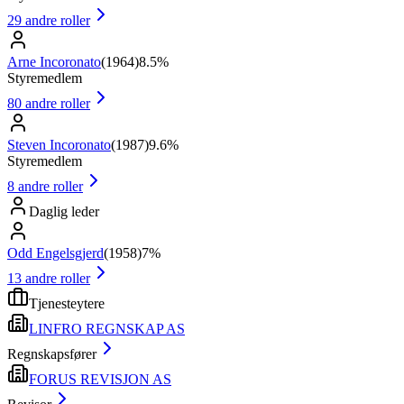
29
andre roller
Arne Incoronato
(
1964
)
8.5%
Styremedlem
80
andre roller
Steven Incoronato
(
1987
)
9.6%
Styremedlem
8
andre roller
Daglig leder
Odd Engelsgjerd
(
1958
)
7%
13
andre roller
Tjenesteytere
LINFRO REGNSKAP AS
Regnskapsfører
FORUS REVISJON AS