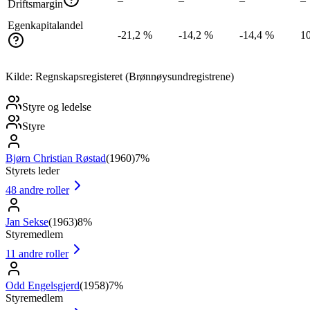
–
–
–
–
Driftsmargin
Egenkapitalandel
-21,2 %
-14,2 %
-14,4 %
1
Kilde: Regnskapsregisteret (Brønnøysundregistrene)
Styre og ledelse
Styre
Bjørn Christian Røstad
(
1960
)
7%
Styrets leder
48
andre roller
Jan Sekse
(
1963
)
8%
Styremedlem
11
andre roller
Odd Engelsgjerd
(
1958
)
7%
Styremedlem