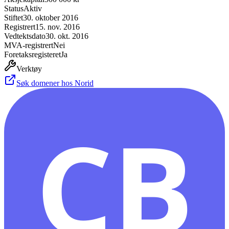
Status
Aktiv
Stiftet
30. oktober 2016
Registrert
15. nov. 2016
Vedtektsdato
30. okt. 2016
MVA-registrert
Nei
Foretaksregisteret
Ja
Verktøy
Søk domener hos Norid
CB