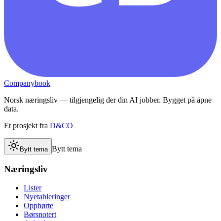
Companybook
Norsk næringsliv — tilgjengelig der din AI jobber. Bygget på åpne
data.
Et prosjekt fra
D&CO
Bytt tema
Bytt tema
Næringsliv
Lister
Nyetableringer
Opphørte
Børsnotert