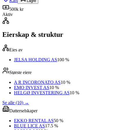
Kart
Lagre
500k kr
Aktiv
Eierskap & struktur
Eies av
JELSA HOLDING AS
100 %
Største eiere
A R INCORONATO AS
10 %
EMO INVEST AS
10 %
HELGØ INVESTERING AS
10 %
Se alle (10)
→
Datterselskaper
EKKO RENTAL AS
50 %
BLUE LICE AS
17.5 %