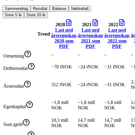
Sammendrag
Resultat
Balanse
Nøkkeltall
Siste 5 år
Siste 10 år
2020
2021
2022
Last ned
Last ned
Last ned
Trend
årsregnskap
årsregnskap
årsregnskap
å
2020
som
2021
som
2022
som
PDF
PDF
PDF
–
–
–
–
Omsetning
−78 tNOK
−24 tNOK
−31 tNOK
−
Driftsresultat
3,
312 tNOK
−24 tNOK
−31 tNOK
Årsresultat
N
−1,8 mill
−1,8 mill
−1,8 mill
1,
Egenkapital
NOK
NOK
NOK
N
10,3 mill
14,7 mill
14,7 mill
13
Sum gjeld
NOK
NOK
NOK
N