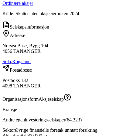
Ordinære aksjer
Kilde: Skatteetaten aksjeeierboken 2024
Selskapsinformasjon
Adresse
Norsea Base, Bygg 104
4056
TANANGER
Sola
,
Rogaland
Postadresse
Postboks 132
4098
TANANGER
Organisasjonsform
Aksjeselskap
Bransje
Andre egeninvesteringsselskaper
(
64.323
)
Sektor
Øvrige finansielle foretak unntatt forsikring
Aksjekapital
500 000 kr