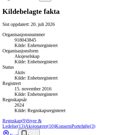
Kildebelagte fakta
Sist oppdatert:
20. juli 2026
Organisasjonsnummer
918043845
Kilde:
Enhetsregisteret
Organisasjonsform
Aksjeselskap
Kilde:
Enhetsregisteret
Status
Aktiv
Kilde:
Enhetsregisteret
Registrert
15. november 2016
Kilde:
Enhetsregisteret
Regnskapsår
2024
Kilde:
Regnskapsregisteret
Regnskap
(
9
)
Styre &
Ledelse
(
13
)
Aksjonærer
(
10
)
Konsern
Portefølje
(
3
)