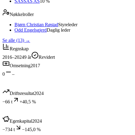
SASSAS AS
10 %
Nøkkelroller
Bjørn Christian Røstad
Styreleder
Odd Engelsgjerd
Daglig leder
Se alle (13)
→
Regnskap
2016–2024
9
år
Revidert
Omsetning
2017
0
–
Driftsresultat
2024
−66 t
+40,5 %
Egenkapital
2024
−734 t
−145,0 %