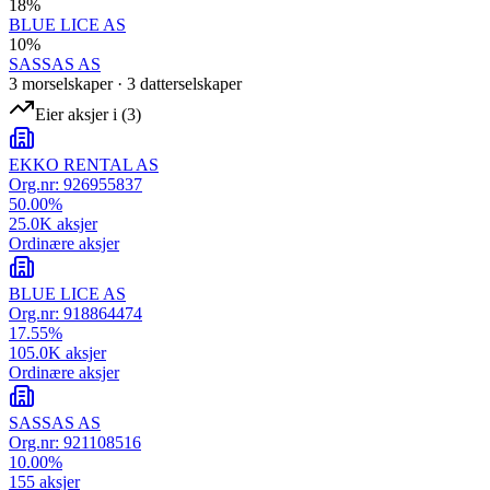
18
%
BLUE LICE AS
10
%
SASSAS AS
3
morselskap
er
·
3
datterselskap
er
Eier aksjer i
(
3
)
EKKO RENTAL AS
Org.nr:
926955837
50.00
%
25.0K
aksjer
Ordinære aksjer
BLUE LICE AS
Org.nr:
918864474
17.55
%
105.0K
aksjer
Ordinære aksjer
SASSAS AS
Org.nr:
921108516
10.00
%
155
aksjer