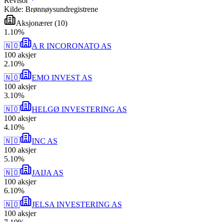
Revisor
Kilde: Brønnøysundregistrene
Aksjonærer
(
10
)
1
.
10
%
🇳🇴
A R INCORONATO AS
100
aksjer
2
.
10
%
🇳🇴
EMO INVEST AS
100
aksjer
3
.
10
%
🇳🇴
HELGØ INVESTERING AS
100
aksjer
4
.
10
%
🇳🇴
INC AS
100
aksjer
5
.
10
%
🇳🇴
JAIJA AS
100
aksjer
6
.
10
%
🇳🇴
JELSA INVESTERING AS
100
aksjer