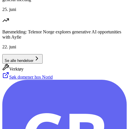
25. juni
Børsmelding: Telenor Norge explores generative AI opportunities
with Ayfie
22. juni
Se alle hendelser
Verktøy
Søk domener hos Norid