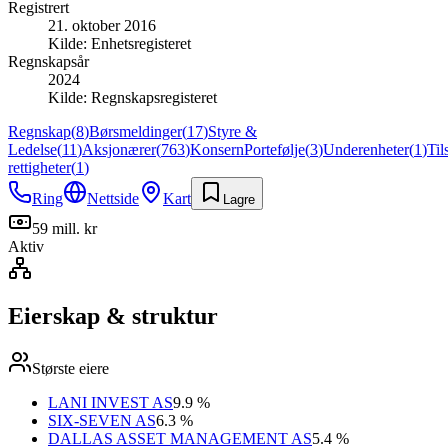
Registrert
21. oktober 2016
Kilde:
Enhetsregisteret
Regnskapsår
2024
Kilde:
Regnskapsregisteret
Regnskap
(
8
)
Børsmeldinger
(
17
)
Styre &
Ledelse
(
11
)
Aksjonærer
(
763
)
Konsern
Portefølje
(
3
)
Underenheter
(
1
)
Til
rettigheter
(
1
)
Ring
Nettside
Kart
Lagre
59 mill. kr
Aktiv
Eierskap & struktur
Største eiere
LANI INVEST AS
9.9 %
SIX-SEVEN AS
6.3 %
DALLAS ASSET MANAGEMENT AS
5.4 %