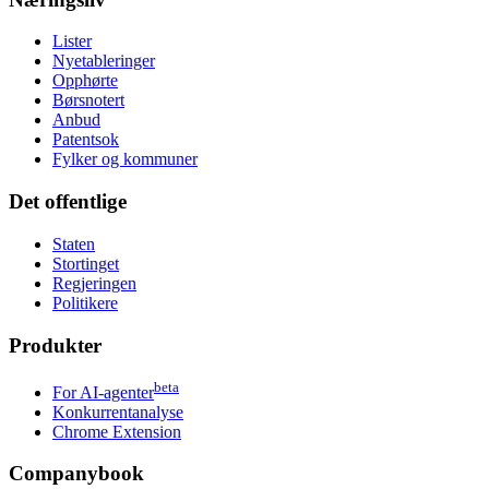
Lister
Nyetableringer
Opphørte
Børsnotert
Anbud
Patentsok
Fylker og kommuner
Det offentlige
Staten
Stortinget
Regjeringen
Politikere
Produkter
beta
For AI-agenter
Konkurrentanalyse
Chrome Extension
Companybook