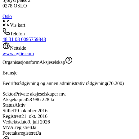
Sjølyst plass 2
0278
OSLO
Oslo
Vis kart
Telefon
48 31 08 00
95759848
Nettside
www.ayfie.com
Organisasjonsform
Aksjeselskap
Bransje
Bedriftsrådgivning og annen administrativ rådgivning
(
70.200
)
Sektor
Private aksjeselskaper mv.
Aksjekapital
58 986 228 kr
Status
Aktiv
Stiftet
19. oktober 2016
Registrert
21. okt. 2016
Vedtektsdato
9. juli 2026
MVA-registrert
Ja
Foretaksregisteret
Ja