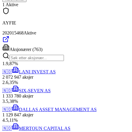
1
Aktive
AYFIE
202015468
Aktive
Aksjonærer
(
763
)
1
.
9,87
%
🇳🇴
LANI INVEST AS
2 072 947
aksjer
2
.
6,35
%
🇳🇴
SIX-SEVEN AS
1 333 780
aksjer
3
.
5,38
%
🇳🇴
DALLAS ASSET MANAGEMENT AS
1 129 847
aksjer
4
.
5,11
%
🇳🇴
MERTOUN CAPITAL AS