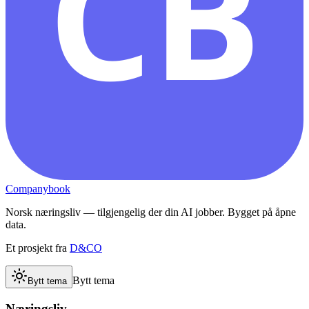
CB
Companybook
Norsk næringsliv — tilgjengelig der din AI jobber. Bygget på åpne
data.
Et prosjekt fra
D&CO
Bytt tema
Bytt tema
Næringsliv