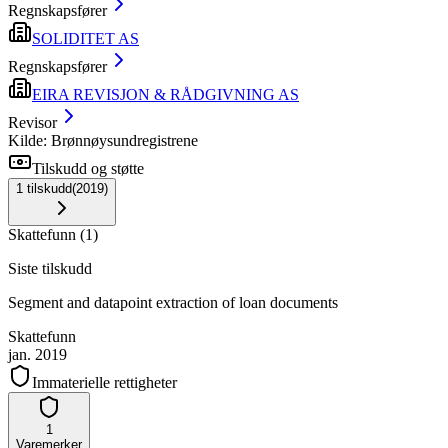
Regnskapsfører
SOLIDITET AS
Regnskapsfører
EIRA REVISJON & RÅDGIVNING AS
Revisor
Kilde: Brønnøysundregistrene
Tilskudd og støtte
1
tilskudd
(
2019
)
Skattefunn
(
1
)
Siste tilskudd
Segment and datapoint extraction of loan documents
Skattefunn
jan. 2019
Immaterielle rettigheter
1
Varemerker