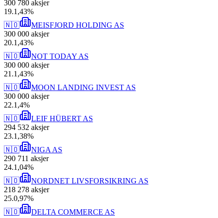
300 780
aksjer
19
.
1,43
%
🇳🇴
MEISFJORD HOLDING AS
300 000
aksjer
20
.
1,43
%
🇳🇴
NOT TODAY AS
300 000
aksjer
21
.
1,43
%
🇳🇴
MOON LANDING INVEST AS
300 000
aksjer
22
.
1,4
%
🇳🇴
LEIF HÜBERT AS
294 532
aksjer
23
.
1,38
%
🇳🇴
NIGA AS
290 711
aksjer
24
.
1,04
%
🇳🇴
NORDNET LIVSFORSIKRING AS
218 278
aksjer
25
.
0,97
%
🇳🇴
DELTA COMMERCE AS