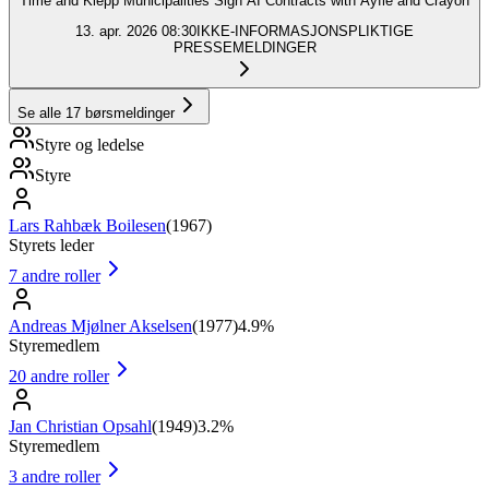
Time and Klepp Municipalities Sign AI Contracts with Ayfie and Crayon
13. apr. 2026
08:30
IKKE-INFORMASJONSPLIKTIGE
PRESSEMELDINGER
Se alle
17
børsmeldinger
Styre og ledelse
Styre
Lars Rahbæk Boilesen
(
1967
)
Styrets leder
7
andre roller
Andreas Mjølner Akselsen
(
1977
)
4.9%
Styremedlem
20
andre roller
Jan Christian Opsahl
(
1949
)
3.2%
Styremedlem
3
andre roller