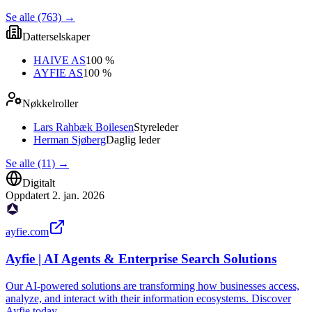
Se alle (763)
→
Datterselskaper
HAIVE AS
100 %
AYFIE AS
100 %
Nøkkelroller
Lars Rahbæk Boilesen
Styreleder
Herman Sjøberg
Daglig leder
Se alle (11)
→
Digitalt
Oppdatert
2. jan. 2026
ayfie.com
Ayfie | AI Agents & Enterprise Search Solutions
Our AI-powered solutions are transforming how businesses access,
analyze, and interact with their information ecosystems. Discover
Ayfie today.