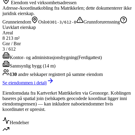
Eiendom ved virksomhetsadressen
Adresse-/koordinatkobling fra Matrikkelen; dette dokumenterer ikke
juridisk eierskap.
Grunneiendom
Oslo
Grunnforurensning
0301-3/612-0
Uavklart eierskap
Areal
8 213 m²
Gnr / Bnr
3
/
612
Kontor- og administrasjonsbygning
(
Ferdigattest
)
Sannsynlig bygg (14 m)
130
andre selskap
er
registrert på samme eiendom
Se eiendommen i detalj
Eiendomsdata fra Kartverket Matrikkelen via Geonorge. Koblingen
baseres på spatial join (selskapets geocodede koordinat ligger inni
eiendomsgrensen) — kan inkludere naboeiendommer hvis
koordinatet er upresist.
Hendelser