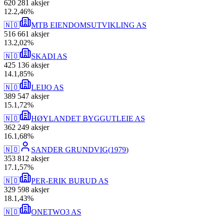
620 281
aksjer
12
.
2,46
%
🇳🇴
MTB EIENDOMSUTVIKLING AS
516 661
aksjer
13
.
2,02
%
🇳🇴
SKADI AS
425 136
aksjer
14
.
1,85
%
🇳🇴
LEIJO AS
389 547
aksjer
15
.
1,72
%
🇳🇴
HØYLANDET BYGGUTLEIE AS
362 249
aksjer
16
.
1,68
%
🇳🇴
SANDER GRUNDVIG
(
1979
)
353 812
aksjer
17
.
1,57
%
🇳🇴
PER-ERIK BURUD AS
329 598
aksjer
18
.
1,43
%
🇳🇴
ONETWO3 AS