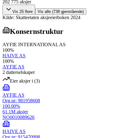
202 775
aksjer
Vis
25
flere
Vis alle (
738
gjenstående)
Kilde: Skatteetaten aksjeeierboken 2024
Konsernstruktur
AYFIE INTERNATIONAL AS
100
%
HAIVE AS
100
%
AYFIE AS
2
datterselskap
er
Eier aksjer i
(
3
)
AYFIE AS
Org.nr:
981958608
100.00
%
61.1M
aksjer
NO0010089626
HAIVE AS
Org.nr:
915470998