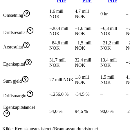
PDF
PDF
PDF
1,6 mill
4,7 mill
0 kr
–
Omsetning
NOK
NOK
−20,4 mill
−1,6 mill
−6,3 mill
−7
Driftsresultat
NOK
NOK
NOK
N
−84,6 mill
−1,5 mill
−21,2 mill
−2
Årsresultat
NOK
NOK
NOK
N
31,7 mill
32,4 mill
13,4 mill
−
Egenkapital
NOK
NOK
NOK
1,8 mill
1,5 mill
4,
27 mill NOK
Sum gjeld
NOK
NOK
N
-1256,0 %
-34,5 %
–
–
Driftsmargin
Egenkapitalandel
54,0 %
94,6 %
90,0 %
-
Kilde: Regnskapsregisteret (Brønnøysundregistrene)