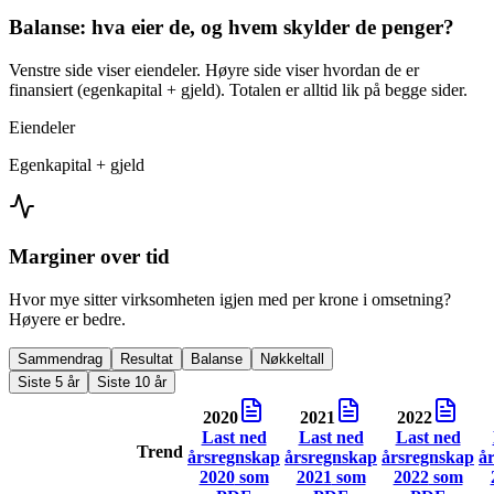
Balanse: hva eier de, og hvem skylder de penger?
Venstre side viser eiendeler. Høyre side viser hvordan de er
finansiert (egenkapital + gjeld). Totalen er alltid lik på begge sider.
Eiendeler
Egenkapital + gjeld
Marginer over tid
Hvor mye sitter virksomheten igjen med per krone i omsetning?
Høyere er bedre.
Sammendrag
Resultat
Balanse
Nøkkeltall
Siste 5 år
Siste 10 år
2020
2021
2022
Last ned
Last ned
Last ned
Trend
årsregnskap
årsregnskap
årsregnskap
å
2020
som
2021
som
2022
som