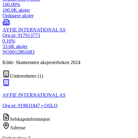
100.00
%
100.0K
aksjer
Ordinære aksjer
AYFIE INTERNATIONAL AS
Org.nr:
917913773
0.16
%
33.6K
aksjer
NO0012861683
Kilde: Skatteetaten aksjeeierboken 2024
Underenheter
(
1
)
AYFIE INTERNATIONAL AS
Org.nr:
919831847
• OSLO
Selskapsinformasjon
Adresse