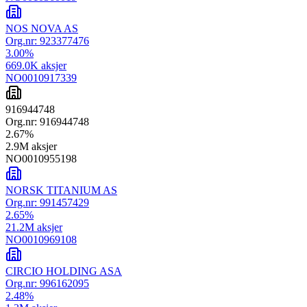
NOS NOVA AS
Org.nr:
923377476
3.00
%
669.0K
aksjer
NO0010917339
916944748
Org.nr:
916944748
2.67
%
2.9M
aksjer
NO0010955198
NORSK TITANIUM AS
Org.nr:
991457429
2.65
%
21.2M
aksjer
NO0010969108
CIRCIO HOLDING ASA
Org.nr:
996162095
2.48
%