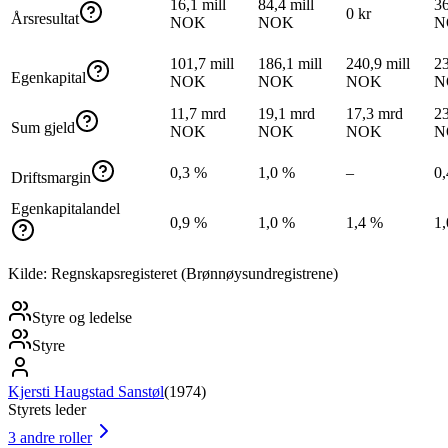
16,1 mill
84,4 mill
36
0 kr
Årsresultat
NOK
NOK
N
101,7 mill
186,1 mill
240,9 mill
23
Egenkapital
NOK
NOK
NOK
N
11,7 mrd
19,1 mrd
17,3 mrd
2
Sum gjeld
NOK
NOK
NOK
N
0,3 %
1,0 %
–
0
Driftsmargin
Egenkapitalandel
0,9 %
1,0 %
1,4 %
1
Kilde: Regnskapsregisteret (Brønnøysundregistrene)
Styre og ledelse
Styre
Kjersti Haugstad Sanstøl
(
1974
)
Styrets leder
3
andre roller