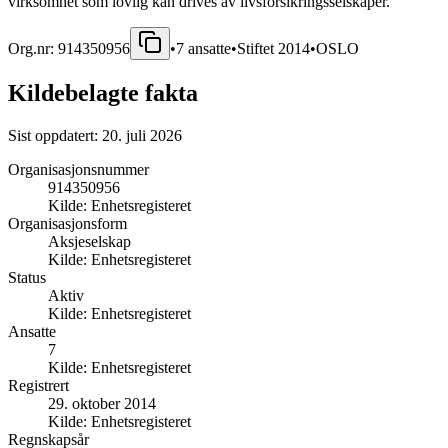
virksomhet som lovlig kan drives av livsforsikringsselskaper.
Org.nr:
914350956
•
7
ansatte
•
Stiftet
2014
•
OSLO
Kildebelagte fakta
Sist oppdatert:
20. juli 2026
Organisasjonsnummer
914350956
Kilde:
Enhetsregisteret
Organisasjonsform
Aksjeselskap
Kilde:
Enhetsregisteret
Status
Aktiv
Kilde:
Enhetsregisteret
Ansatte
7
Kilde:
Enhetsregisteret
Registrert
29. oktober 2014
Kilde:
Enhetsregisteret
Regnskapsår