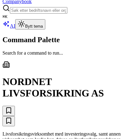
Companybook
⌘
K
AI
Bytt tema
Command Palette
Search for a command to run...
NORDNET
LIVSFORSIKRING AS
Livsforsikringsvirksomhet med investeringsvalg, samt annen