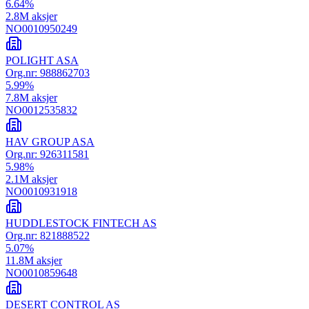
6.64
%
2.8M
aksjer
NO0010950249
POLIGHT ASA
Org.nr:
988862703
5.99
%
7.8M
aksjer
NO0012535832
HAV GROUP ASA
Org.nr:
926311581
5.98
%
2.1M
aksjer
NO0010931918
HUDDLESTOCK FINTECH AS
Org.nr:
821888522
5.07
%
11.8M
aksjer
NO0010859648
DESERT CONTROL AS