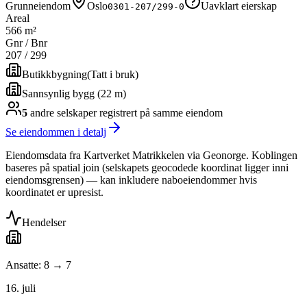
Grunneiendom
Oslo
Uavklart eierskap
0301-207/299-0
Areal
566 m²
Gnr / Bnr
207
/
299
Butikkbygning
(
Tatt i bruk
)
Sannsynlig bygg (22 m)
5
andre selskap
er
registrert på samme eiendom
Se eiendommen i detalj
Eiendomsdata fra Kartverket Matrikkelen via Geonorge. Koblingen
baseres på spatial join (selskapets geocodede koordinat ligger inni
eiendomsgrensen) — kan inkludere naboeiendommer hvis
koordinatet er upresist.
Hendelser
Ansatte: 8 → 7
16. juli