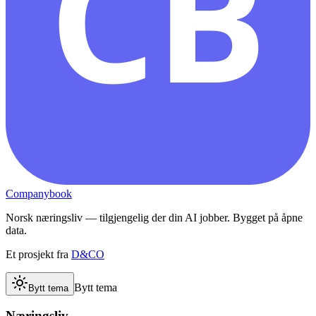
CB
Companybook
Norsk næringsliv — tilgjengelig der din AI jobber. Bygget på åpne
data.
Et prosjekt fra
D&CO
Bytt tema
Bytt tema
Næringsliv