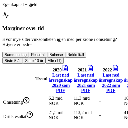
Egenkapital + gjeld
Marginer over tid
Hvor mye sitter virksomheten igjen med per krone i omsetning?
Høyere er bedre.
Sammendrag
Resultat
Balanse
Nøkkeltall
Siste 5 år
Siste 10 år
Alle (11)
2020
2021
2022
Last ned
Last ned
Last ned
Trend
årsregnskap
årsregnskap
årsregnskap
å
2020
som
2021
som
2022
som
PDF
PDF
PDF
6,2 mrd
11,3 mrd
1
–
Omsetning
NOK
NOK
N
21,5 mill
113,2 mill
41
–
Driftsresultat
NOK
NOK
N