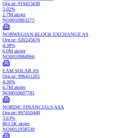
Org.nr:
919415630
5.02
%
2.7M
aksjer
NO0010963275
NORWEGIAN BLOCK EXCHANGE AS
Org.nr:
920245676
4.38
%
6.0M
aksjer
NO0010984966
EAM SOLAR AS
Org.nr:
996411265
4.36
%
6.7M
aksjer
NO0010607781
NORDIC FINANCIALS ASA
Org.nr:
997410440
3.63
%
863.5K
aksjer
NO0012958539