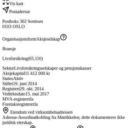
Vis kart
Postadresse
Postboks 302 Sentrum
0103
OSLO
Organisasjonsform
Aksjeselskap
Bransje
Livsforsikring
(
65.110
)
Sektor
Livsforsikringsselskaper og pensjonskasser
Aksjekapital
11 412 000 kr
Status
Aktiv
Stiftet
19. juni 2014
Registrert
29. okt. 2014
Vedtektsdato
15. mai 2017
MVA-registrert
Ja
Foretaksregisteret
Ja
Eiendom ved virksomhetsadressen
Adresse-/koordinatkobling fra Matrikkelen; dette dokumenterer ikke
juridisk eierskap.