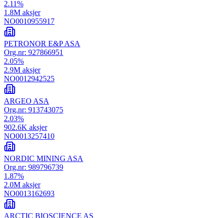
2.11
%
1.8M
aksjer
NO0010955917
PETRONOR E&P ASA
Org.nr:
927866951
2.05
%
2.9M
aksjer
NO0012942525
ARGEO ASA
Org.nr:
913743075
2.03
%
902.6K
aksjer
NO0013257410
NORDIC MINING ASA
Org.nr:
989796739
1.87
%
2.0M
aksjer
NO0013162693
ARCTIC BIOSCIENCE AS