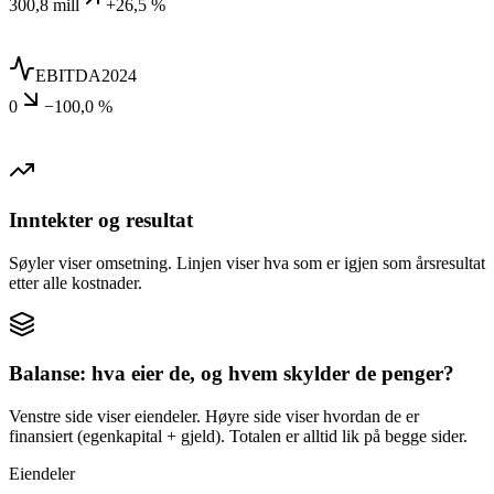
300,8 mill
+26,5 %
EBITDA
2024
0
−100,0 %
Inntekter og resultat
Søyler viser omsetning. Linjen viser hva som er igjen som årsresultat
etter alle kostnader.
Balanse: hva eier de, og hvem skylder de penger?
Venstre side viser eiendeler. Høyre side viser hvordan de er
finansiert (egenkapital + gjeld). Totalen er alltid lik på begge sider.
Eiendeler