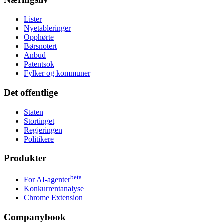
Lister
Nyetableringer
Opphørte
Børsnotert
Anbud
Patentsok
Fylker og kommuner
Det offentlige
Staten
Stortinget
Regjeringen
Politikere
Produkter
beta
For AI-agenter
Konkurrentanalyse
Chrome Extension
Companybook