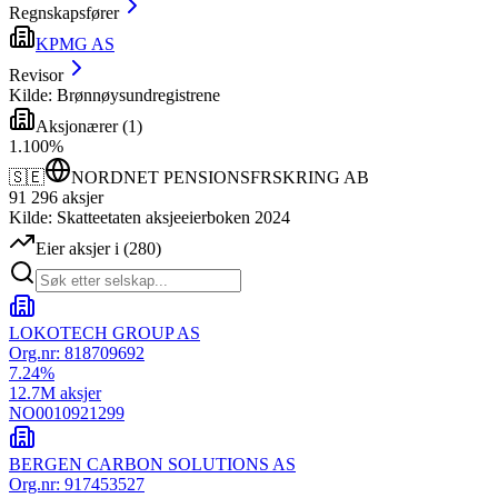
Regnskapsfører
KPMG AS
Revisor
Kilde: Brønnøysundregistrene
Aksjonærer
(
1
)
1
.
100
%
🇸🇪
NORDNET PENSIONSFRSKRING AB
91 296
aksjer
Kilde: Skatteetaten aksjeeierboken 2024
Eier aksjer i
(
280
)
LOKOTECH GROUP AS
Org.nr:
818709692
7.24
%
12.7M
aksjer
NO0010921299
BERGEN CARBON SOLUTIONS AS
Org.nr:
917453527