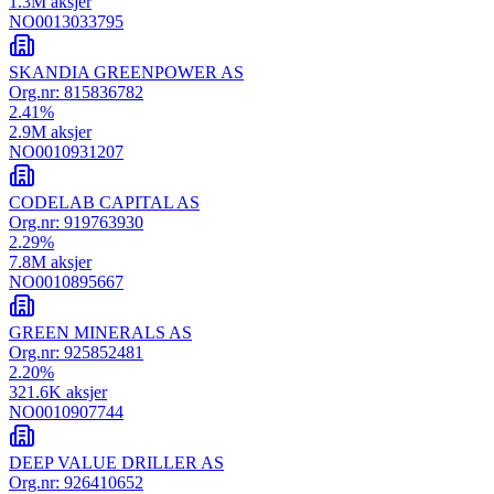
1.3M
aksjer
NO0013033795
SKANDIA GREENPOWER AS
Org.nr:
815836782
2.41
%
2.9M
aksjer
NO0010931207
CODELAB CAPITAL AS
Org.nr:
919763930
2.29
%
7.8M
aksjer
NO0010895667
GREEN MINERALS AS
Org.nr:
925852481
2.20
%
321.6K
aksjer
NO0010907744
DEEP VALUE DRILLER AS
Org.nr:
926410652