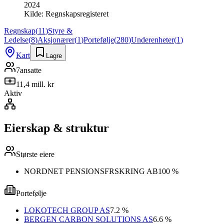
2024
Kilde:
Regnskapsregisteret
Regnskap
(
11
)
Styre &
Ledelse
(
8
)
Aksjonærer
(
1
)
Portefølje
(
280
)
Underenheter
(
1
)
Kart
Lagre
7
ansatte
11,4 mill. kr
Aktiv
Eierskap & struktur
Største eiere
NORDNET PENSIONSFRSKRING AB
100 %
Portefølje
LOKOTECH GROUP AS
7.2 %
BERGEN CARBON SOLUTIONS AS
6.6 %