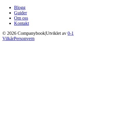
Blogg
Guider
Om oss
Kontakt
©
2026
Companybook
|
Utviklet av
0-1
Vilkår
Personvern