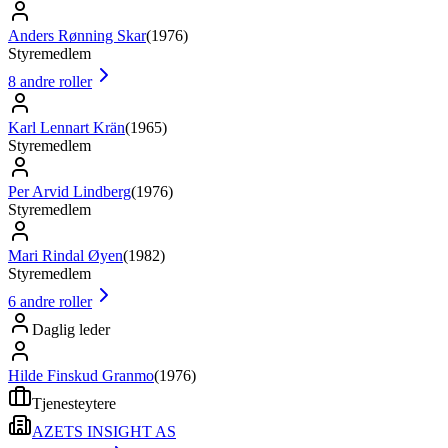
Anders Rønning Skar
(
1976
)
Styremedlem
8
andre roller
Karl Lennart Krän
(
1965
)
Styremedlem
Per Arvid Lindberg
(
1976
)
Styremedlem
Mari Rindal Øyen
(
1982
)
Styremedlem
6
andre roller
Daglig leder
Hilde Finskud Granmo
(
1976
)
Tjenesteytere
AZETS INSIGHT AS