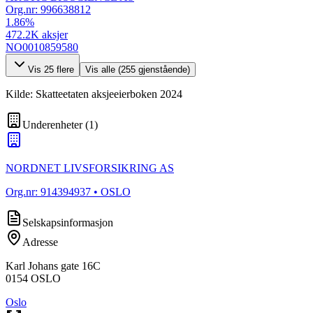
Org.nr:
996638812
1.86
%
472.2K
aksjer
NO0010859580
Vis
25
flere
Vis alle (
255
gjenstående)
Kilde: Skatteetaten aksjeeierboken 2024
Underenheter
(
1
)
NORDNET LIVSFORSIKRING AS
Org.nr:
914394937
• OSLO
Selskapsinformasjon
Adresse
Karl Johans gate 16C
0154
OSLO
Oslo