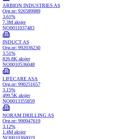
ARBION INDUSTRIES AS
Org.nr:
926589989
3.61
%
7.3M
aksjer
NO0011037483
INDUCT AS
Org.nr:
992036230
3.51
%
826.8K
aksjer
NO0010536048
LIFECARE ASA
Org.nr:
990251657
3.15
%
499.5K
aksjer
NO0013355859
NORAM DRILLING AS
Org.nr:
990947619
3.12
%
1.4M
aksjer
NO0010360019