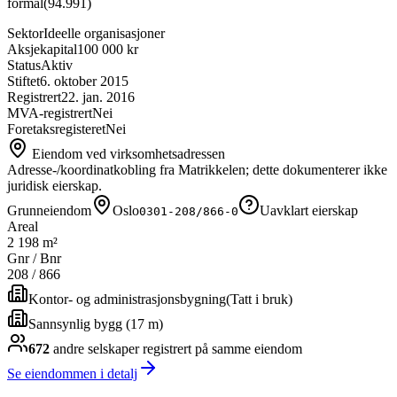
formål
(
94.991
)
Sektor
Ideelle organisasjoner
Aksjekapital
100 000 kr
Status
Aktiv
Stiftet
6. oktober 2015
Registrert
22. jan. 2016
MVA-registrert
Nei
Foretaksregisteret
Nei
Eiendom ved virksomhetsadressen
Adresse-/koordinatkobling fra Matrikkelen; dette dokumenterer ikke
juridisk eierskap.
Grunneiendom
Oslo
Uavklart eierskap
0301-208/866-0
Areal
2 198 m²
Gnr / Bnr
208
/
866
Kontor- og administrasjonsbygning
(
Tatt i bruk
)
Sannsynlig bygg (17 m)
672
andre selskap
er
registrert på samme eiendom
Se eiendommen i detalj