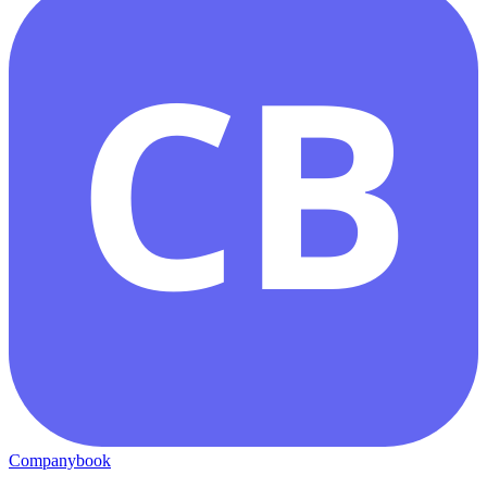
CB
Companybook