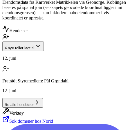
Eiendomsdata fra Kartverket Matrikkelen via Geonorge. Koblingen
baseres på spatial join (selskapets geocodede koordinat ligger inni
eiendomsgrensen) — kan inkludere naboeiendommer hvis
koordinatet er upresist.
Hendelser
4 nye roller lagt til
12. juni
Fratrådt Styremedlem: Pål Grøndahl
12. juni
Se alle hendelser
Verktøy
Søk domener hos Norid