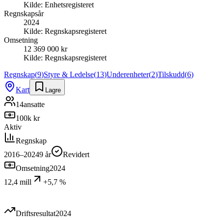
Kilde:
Enhetsregisteret
Regnskapsår
2024
Kilde:
Regnskapsregisteret
Omsetning
12 369 000 kr
Kilde:
Regnskapsregisteret
Regnskap
(
9
)
Styre & Ledelse
(
13
)
Underenheter
(
2
)
Tilskudd
(
6
)
Kart
Lagre
14
ansatte
100k kr
Aktiv
Regnskap
2016–2024
9
år
Revidert
Omsetning
2024
12,4 mill
+5,7 %
Driftsresultat
2024