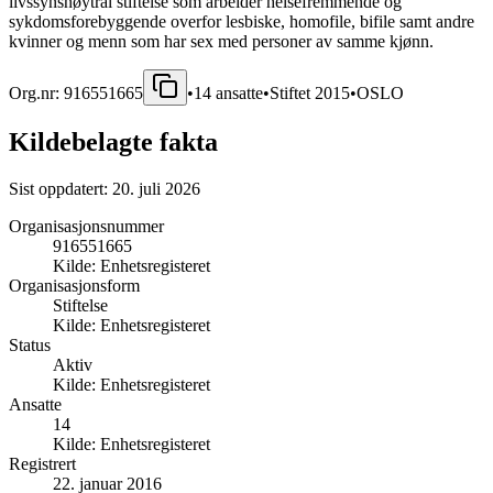
livssynsnøytral stiftelse som arbeider helsefremmende og
sykdomsforebyggende overfor lesbiske, homofile, bifile samt andre
kvinner og menn som har sex med personer av samme kjønn.
Org.nr:
916551665
•
14
ansatte
•
Stiftet
2015
•
OSLO
Kildebelagte fakta
Sist oppdatert:
20. juli 2026
Organisasjonsnummer
916551665
Kilde:
Enhetsregisteret
Organisasjonsform
Stiftelse
Kilde:
Enhetsregisteret
Status
Aktiv
Kilde:
Enhetsregisteret
Ansatte
14
Kilde:
Enhetsregisteret
Registrert
22. januar 2016