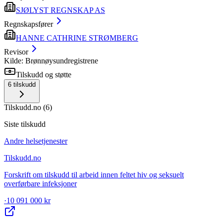
SJØLYST REGNSKAP AS
Regnskapsfører
HANNE CATHRINE STRØMBERG
Revisor
Kilde: Brønnøysundregistrene
Tilskudd og støtte
6
tilskudd
Tilskudd.no
(
6
)
Siste tilskudd
Andre helsetjenester
Tilskudd.no
Forskrift om tilskudd til arbeid innen feltet hiv og seksuelt
overførbare infeksjoner
·
10 091 000 kr