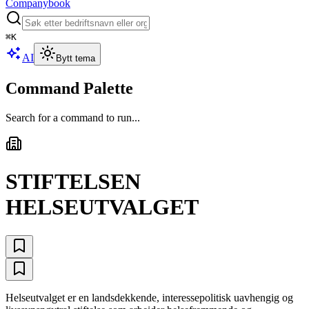
Companybook
⌘
K
AI
Bytt tema
Command Palette
Search for a command to run...
STIFTELSEN
HELSEUTVALGET
Helseutvalget er en landsdekkende, interessepolitisk uavhengig og