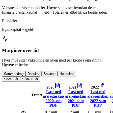
Venstre side viser eiendeler. Høyre side viser hvordan de er
finansiert (egenkapital + gjeld). Totalen er alltid lik på begge sider.
Eiendeler
Egenkapital + gjeld
Marginer over tid
Hvor mye sitter virksomheten igjen med per krone i omsetning?
Høyere er bedre.
Sammendrag
Resultat
Balanse
Nøkkeltall
Siste 5 år
Siste 10 år
2020
2021
2022
Last ned
Last ned
Last ned
Trend
årsregnskap
årsregnskap
årsregnskap
å
2020
som
2021
som
2022
som
PDF
PDF
PDF
10,7 mill
11,2 mill
11,1 mill
11