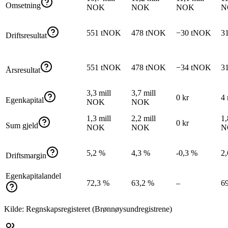
Omsetning
NOK
NOK
NOK
N
551 tNOK
478 tNOK
−30 tNOK
3
Driftsresultat
551 tNOK
478 tNOK
−34 tNOK
3
Årsresultat
3,3 mill
3,7 mill
0 kr
4
Egenkapital
NOK
NOK
1,3 mill
2,2 mill
1,
0 kr
Sum gjeld
NOK
NOK
N
5,2 %
4,3 %
-0,3 %
2
Driftsmargin
Egenkapitalandel
72,3 %
63,2 %
–
6
Kilde: Regnskapsregisteret (Brønnøysundregistrene)