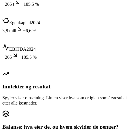
−265 t
−185,5 %
Egenkapital
2024
3,8 mill
−6,6 %
EBITDA
2024
−265
−185,5 %
Inntekter og resultat
Søyler viser omsetning. Linjen viser hva som er igjen som årsresultat
etter alle kostnader.
Balanse: hva eier de, og hvem skylder de penger?