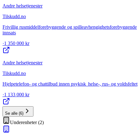
Andre helsetjenester
Tilskudd.no
Frivillig rusmiddelforebyggende og spilleavhengighetsforebyggende
innsats
·
1 350 000 kr
Andre helsetjenester
Tilskudd.no
Hjelpetelefon- og chattilbud innen psykisk helse-, rus- og voldsfeltet
·
1 133 000 kr
Se alle
(
6
)
Underenheter
(
2
)