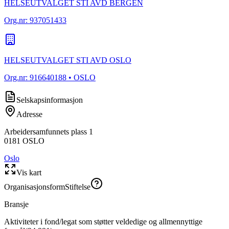
HELSEUTVALGET STI AVD BERGEN
Org.nr:
937051433
HELSEUTVALGET STI AVD OSLO
Org.nr:
916640188
• OSLO
Selskapsinformasjon
Adresse
Arbeidersamfunnets plass 1
0181
OSLO
Oslo
Vis kart
Organisasjonsform
Stiftelse
Bransje
Aktiviteter i fond/legat som støtter veldedige og allmennyttige