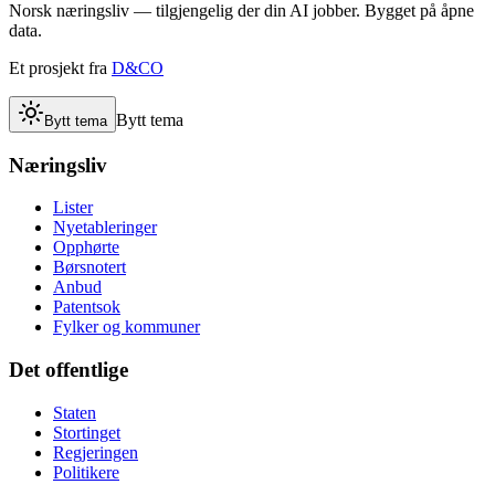
Norsk næringsliv — tilgjengelig der din AI jobber. Bygget på åpne
data.
Et prosjekt fra
D&CO
Bytt tema
Bytt tema
Næringsliv
Lister
Nyetableringer
Opphørte
Børsnotert
Anbud
Patentsok
Fylker og kommuner
Det offentlige
Staten
Stortinget
Regjeringen
Politikere