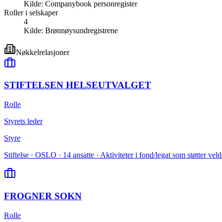
Kilde:
Companybook personregister
Roller i selskaper
4
Kilde:
Brønnøysundregistrene
Nøkkelrelasjoner
STIFTELSEN HELSEUTVALGET
Rolle
Styrets leder
Styre
Stiftelse · OSLO · 14 ansatte · Aktiviteter i fond/legat som støtter ve
FROGNER SOKN
Rolle