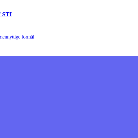
 STI
lmennyttige formål