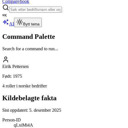
Companybook
⌘
K
AI
Bytt tema
Command Palette
Search for a command to run...
Eirik Pettersen
Født
:
1975
4 roller i norske bedrifter
Kildebelagte fakta
Sist oppdatert:
5. desember 2025
Person-ID
qLxiMi4A