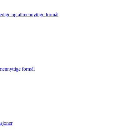
ldedige og allmennyttige formål
lmennyttige formål
asjoner