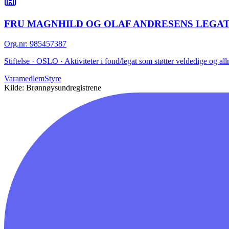
FRU MAGNHILD OG OLAF ANDRESENS LEGAT
Org.nr
:
985457387
Stiftelse · OSLO · Aktiviteter i fond/legat som støtter veldedige og al
Varamedlem
Styre
Kilde: Brønnøysundregistrene