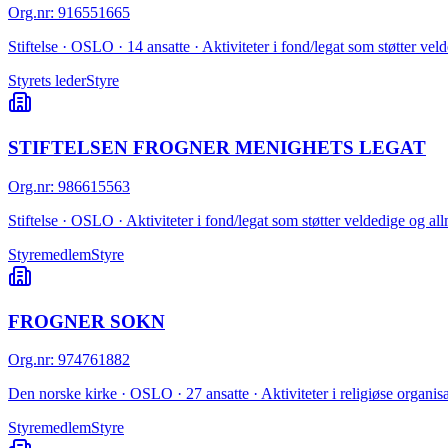
Org.nr
:
916551665
Stiftelse · OSLO · 14 ansatte · Aktiviteter i fond/legat som støtter ve
Styrets leder
Styre
STIFTELSEN FROGNER MENIGHETS LEGAT
Org.nr
:
986615563
Stiftelse · OSLO · Aktiviteter i fond/legat som støtter veldedige og al
Styremedlem
Styre
FROGNER SOKN
Org.nr
:
974761882
Den norske kirke · OSLO · 27 ansatte · Aktiviteter i religiøse organis
Styremedlem
Styre