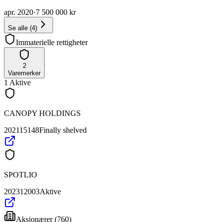
apr. 2020
·
7 500 000 kr
Se alle
(
4
)
Immaterielle rettigheter
2
Varemerker
1
Aktive
CANOPY HOLDINGS
202115148
Finally shelved
SPOTLIO
202312003
Aktive
Aksjonærer
(
760
)