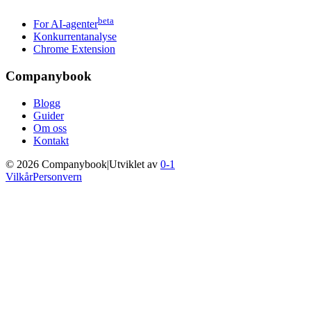
beta
For AI-agenter
Konkurrentanalyse
Chrome Extension
Companybook
Blogg
Guider
Om oss
Kontakt
©
2026
Companybook
|
Utviklet av
0-1
Vilkår
Personvern