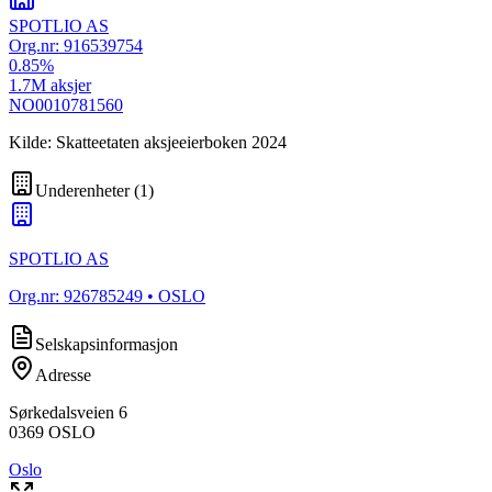
SPOTLIO AS
Org.nr:
916539754
0.85
%
1.7M
aksjer
NO0010781560
Kilde: Skatteetaten aksjeeierboken 2024
Underenheter
(
1
)
SPOTLIO AS
Org.nr:
926785249
• OSLO
Selskapsinformasjon
Adresse
Sørkedalsveien 6
0369
OSLO
Oslo