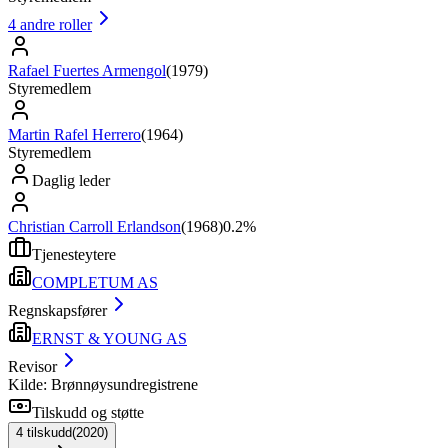
4
andre roller
Rafael Fuertes Armengol
(
1979
)
Styremedlem
Martin Rafel Herrero
(
1964
)
Styremedlem
Daglig leder
Christian Carroll Erlandson
(
1968
)
0.2%
Tjenesteytere
COMPLETUM AS
Regnskapsfører
ERNST & YOUNG AS
Revisor
Kilde: Brønnøysundregistrene
Tilskudd og støtte
4
tilskudd
(
2020
)