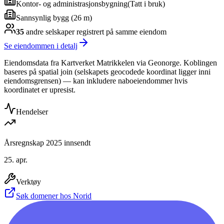
Kontor- og administrasjonsbygning
(
Tatt i bruk
)
Sannsynlig bygg (26 m)
35
andre selskap
er
registrert på samme eiendom
Se eiendommen i detalj
Eiendomsdata fra Kartverket Matrikkelen via Geonorge. Koblingen
baseres på spatial join (selskapets geocodede koordinat ligger inni
eiendomsgrensen) — kan inkludere naboeiendommer hvis
koordinatet er upresist.
Hendelser
Årsregnskap 2025 innsendt
25. apr.
Verktøy
Søk domener hos Norid