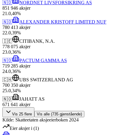
🇳🇴
NORDNET LIVSFORSIKRING AS
851 946
aksjer
21
.
0,40
%
🇳🇴
ALEXANDER KRISTOFF LIMITED NUF
780 413
aksjer
22
.
0,39
%
🇮🇪
CITIBANK, N.A.
778 075
aksjer
23
.
0,36
%
🇳🇴
PACTUM GAMMA AS
719 285
aksjer
24
.
0,36
%
🇨🇭
UBS SWITZERLAND AG
700 350
aksjer
25
.
0,34
%
🇳🇴
JAHATT AS
671 641
aksjer
Vis
25
flere
Vis alle (
735
gjenstående)
Kilde: Skatteetaten aksjeeierboken 2024
Eier aksjer i
(
1
)