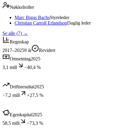
Nøkkelroller
Marc Bigas Bachs
Styreleder
Christian Carroll Erlandson
Daglig leder
Se alle (7)
→
Regnskap
2017–2025
9
år
Revidert
Omsetning
2025
3,1 mill
−40,4 %
Driftsresultat
2025
−7,2 mill
+27,5 %
Egenkapital
2025
58,5 mill
−73,3 %