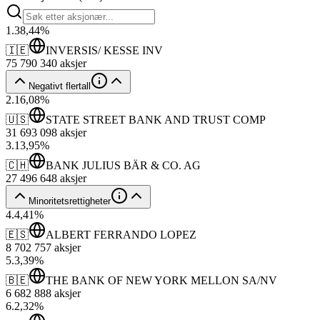
1
.
38,44
%
🇮🇪
INVERSIS/ KESSE INV
75 790 340
aksjer
Negativt flertall
2
.
16,08
%
🇺🇸
STATE STREET BANK AND TRUST COMP
31 693 098
aksjer
3
.
13,95
%
🇨🇭
BANK JULIUS BÄR & CO. AG
27 496 648
aksjer
Minoritetsrettigheter
4
.
4,41
%
🇪🇸
ALBERT FERRANDO LOPEZ
8 702 757
aksjer
5
.
3,39
%
🇧🇪
THE BANK OF NEW YORK MELLON SA/NV
6 682 888
aksjer
6
.
2,32
%