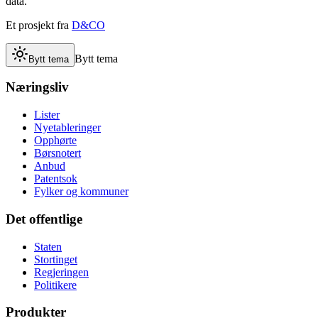
data.
Et prosjekt fra
D&CO
Bytt tema
Bytt tema
Næringsliv
Lister
Nyetableringer
Opphørte
Børsnotert
Anbud
Patentsok
Fylker og kommuner
Det offentlige
Staten
Stortinget
Regjeringen
Politikere
Produkter