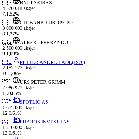
🇪🇸
BNP PARIBAS
4 570 618
aksjer
7
.
1,52
%
🇮🇪
CITIBANK EUROPE PLC
3 000 000
aksjer
8
.
1,27
%
🇪🇸
ALBERT FERRANDO
2 500 000
aksjer
9
.
1,09
%
🇳🇴
PETTER ANDRE LADE
(
1976
)
2 152 177
aksjer
10
.
1,06
%
🇨🇭
URS PETER GRIMM
2 086 927
aksjer
11
.
0,85
%
🇳🇴
SPOTLIO AS
1 675 000
aksjer
12
.
0,61
%
🇳🇴
PHAROS INVEST I AS
1 210 000
aksjer
13
.
0,61
%