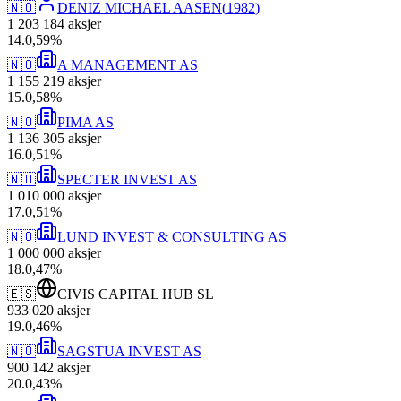
🇳🇴
DENIZ MICHAEL AASEN
(
1982
)
1 203 184
aksjer
14
.
0,59
%
🇳🇴
A MANAGEMENT AS
1 155 219
aksjer
15
.
0,58
%
🇳🇴
PIMA AS
1 136 305
aksjer
16
.
0,51
%
🇳🇴
SPECTER INVEST AS
1 010 000
aksjer
17
.
0,51
%
🇳🇴
LUND INVEST & CONSULTING AS
1 000 000
aksjer
18
.
0,47
%
🇪🇸
CIVIS CAPITAL HUB SL
933 020
aksjer
19
.
0,46
%
🇳🇴
SAGSTUA INVEST AS
900 142
aksjer
20
.
0,43
%