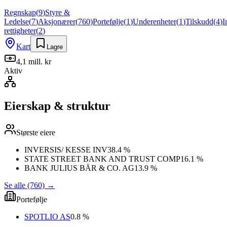
Regnskap
(
9
)
Styre &
Ledelse
(
7
)
Aksjonærer
(
760
)
Portefølje
(
1
)
Underenheter
(
1
)
Tilskudd
(
4
)
I
rettigheter
(
2
)
Kart
Lagre
4,1 mill. kr
Aktiv
Eierskap & struktur
Største eiere
INVERSIS/ KESSE INV
38.4 %
STATE STREET BANK AND TRUST COMP
16.1 %
BANK JULIUS BÄR & CO. AG
13.9 %
Se alle (760)
→
Portefølje
SPOTLIO AS
0.8 %