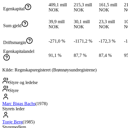
409,1 mill
215,3 mill
161,5 mill
21
Egenkapital
NOK
NOK
NOK
N
39,9 mill
30,1 mill
23,3 mill
10
Sum gjeld
NOK
NOK
NOK
N
-271,0 %
-1171,2 %
-172,3 %
-
Driftsmargin
Egenkapitalandel
91,1 %
87,7 %
87,4 %
9
Kilde: Regnskapsregisteret (Brønnøysundregistrene)
Styre og ledelse
Styre
Marc Bigas Bachs
(
1978
)
Styrets leder
Tonje Berg
(
1985
)
Styremedlem