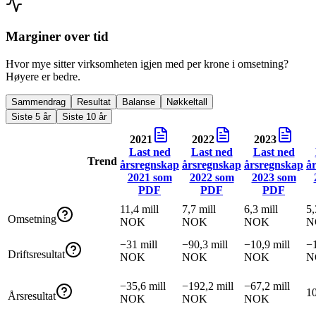
Marginer over tid
Hvor mye sitter virksomheten igjen med per krone i omsetning?
Høyere er bedre.
Sammendrag
Resultat
Balanse
Nøkkeltall
Siste 5 år
Siste 10 år
2021
2022
2023
Last ned
Last ned
Last ned
Trend
årsregnskap
årsregnskap
årsregnskap
å
2021
som
2022
som
2023
som
PDF
PDF
PDF
11,4 mill
7,7 mill
6,3 mill
5,
Omsetning
NOK
NOK
NOK
N
−31 mill
−90,3 mill
−10,9 mill
−1
Driftsresultat
NOK
NOK
NOK
N
−35,6 mill
−192,2 mill
−67,2 mill
1
Årsresultat
NOK
NOK
NOK