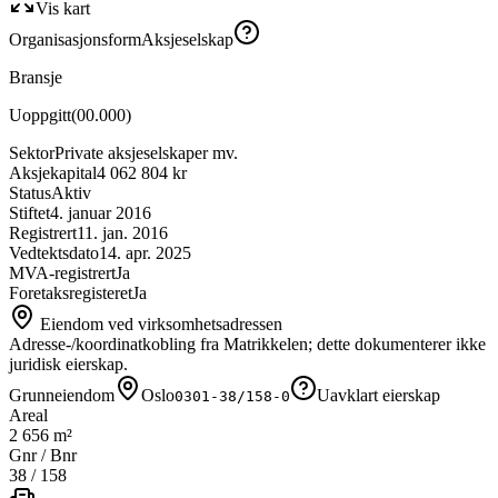
Vis kart
Organisasjonsform
Aksjeselskap
Bransje
Uoppgitt
(
00.000
)
Sektor
Private aksjeselskaper mv.
Aksjekapital
4 062 804 kr
Status
Aktiv
Stiftet
4. januar 2016
Registrert
11. jan. 2016
Vedtektsdato
14. apr. 2025
MVA-registrert
Ja
Foretaksregisteret
Ja
Eiendom ved virksomhetsadressen
Adresse-/koordinatkobling fra Matrikkelen; dette dokumenterer ikke
juridisk eierskap.
Grunneiendom
Oslo
Uavklart eierskap
0301-38/158-0
Areal
2 656 m²
Gnr / Bnr
38
/
158