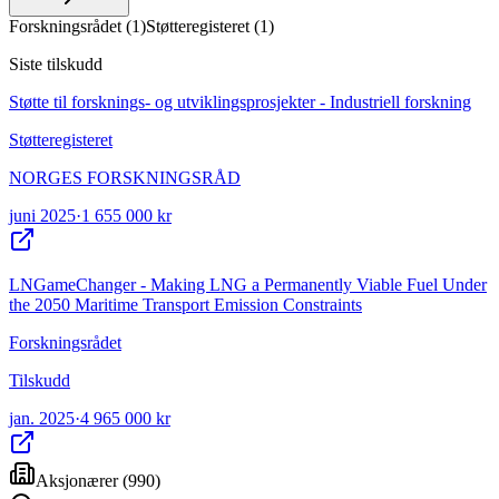
Forskningsrådet
(
1
)
Støtteregisteret
(
1
)
Siste tilskudd
Støtte til forsknings- og utviklingsprosjekter - Industriell forskning
Støtteregisteret
NORGES FORSKNINGSRÅD
juni 2025
·
1 655 000 kr
LNGameChanger - Making LNG a Permanently Viable Fuel Under
the 2050 Maritime Transport Emission Constraints
Forskningsrådet
Tilskudd
jan. 2025
·
4 965 000 kr
Aksjonærer
(
990
)