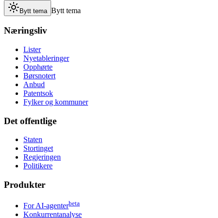
Bytt tema
Bytt tema
Næringsliv
Lister
Nyetableringer
Opphørte
Børsnotert
Anbud
Patentsok
Fylker og kommuner
Det offentlige
Staten
Stortinget
Regjeringen
Politikere
Produkter
beta
For AI-agenter
Konkurrentanalyse