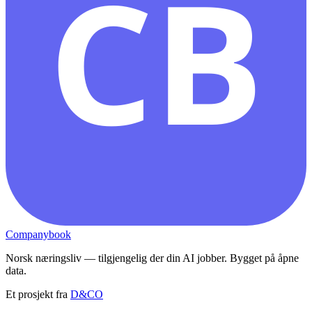
CB
Companybook
Norsk næringsliv — tilgjengelig der din AI jobber. Bygget på åpne
data.
Et prosjekt fra
D&CO