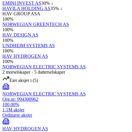
EMINI INVEST AS
30
% ↓
HAVILA HOLDING AS
35
% ↓
HAV GROUP ASA
100
%
NORWEGIAN GREENTECH AS
100
%
HAV DESIGN AS
100
%
UNDHEIM SYSTEMS AS
100
%
HAV HYDROGEN AS
100
%
NORWEGIAN ELECTRIC SYSTEMS AS
2
morselskap
er
·
5
datterselskap
er
Eier aksjer i
(
5
)
NORWEGIAN ELECTRIC SYSTEMS AS
Org.nr:
994300962
100.00
%
1.1M
aksjer
Ordinære aksjer
HAV HYDROGEN AS