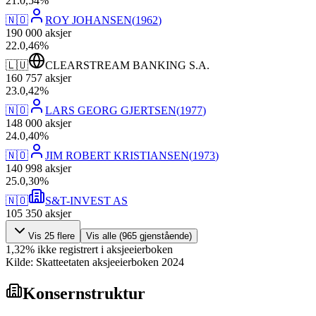
21
.
0,54
%
🇳🇴
ROY JOHANSEN
(
1962
)
190 000
aksjer
22
.
0,46
%
🇱🇺
CLEARSTREAM BANKING S.A.
160 757
aksjer
23
.
0,42
%
🇳🇴
LARS GEORG GJERTSEN
(
1977
)
148 000
aksjer
24
.
0,40
%
🇳🇴
JIM ROBERT KRISTIANSEN
(
1973
)
140 998
aksjer
25
.
0,30
%
🇳🇴
S&T-INVEST AS
105 350
aksjer
Vis
25
flere
Vis alle (
965
gjenstående)
1,32
%
ikke registrert i aksjeeierboken
Kilde: Skatteetaten aksjeeierboken 2024
Konsernstruktur