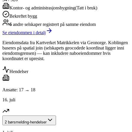
Kontor- og administrasjonsbygning
(
Tatt i bruk
)
Bekreftet bygg
6
andre selskap
er
registrert på samme eiendom
Se eiendommen i detalj
Eiendomsdata fra Kartverket Matrikkelen via Geonorge. Koblingen
baseres på spatial join (selskapets geocodede koordinat ligger inni
eiendomsgrensen) — kan inkludere naboeiendommer hvis
koordinatet er upresist.
Hendelser
Ansatte: 17 → 18
16. juli
2 børsmelding-hendelser