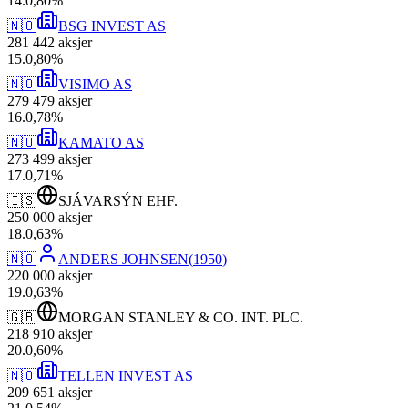
14
.
0,80
%
🇳🇴
BSG INVEST AS
281 442
aksjer
15
.
0,80
%
🇳🇴
VISIMO AS
279 479
aksjer
16
.
0,78
%
🇳🇴
KAMATO AS
273 499
aksjer
17
.
0,71
%
🇮🇸
SJÁVARSÝN EHF.
250 000
aksjer
18
.
0,63
%
🇳🇴
ANDERS JOHNSEN
(
1950
)
220 000
aksjer
19
.
0,63
%
🇬🇧
MORGAN STANLEY & CO. INT. PLC.
218 910
aksjer
20
.
0,60
%
🇳🇴
TELLEN INVEST AS
209 651
aksjer