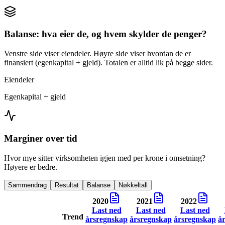
Balanse: hva eier de, og hvem skylder de penger?
Venstre side viser eiendeler. Høyre side viser hvordan de er
finansiert (egenkapital + gjeld). Totalen er alltid lik på begge sider.
Eiendeler
Egenkapital + gjeld
Marginer over tid
Hvor mye sitter virksomheten igjen med per krone i omsetning?
Høyere er bedre.
Sammendrag
Resultat
Balanse
Nøkkeltall
2020
2021
2022
Last ned
Last ned
Last ned
Trend
årsregnskap
årsregnskap
årsregnskap
å