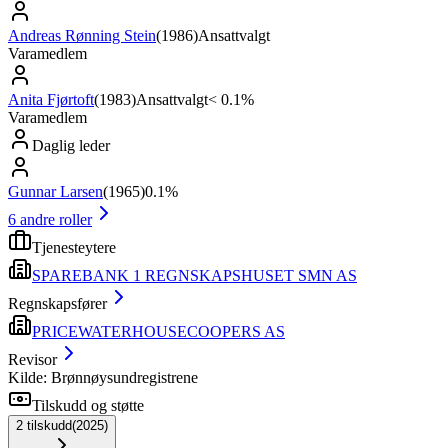
Andreas Rønning Stein
(
1986
)
Ansattvalgt
Varamedlem
Anita Fjørtoft
(
1983
)
Ansattvalgt
< 0.1%
Varamedlem
Daglig leder
Gunnar Larsen
(
1965
)
0.1%
6
andre roller
Tjenesteytere
SPAREBANK 1 REGNSKAPSHUSET SMN AS
Regnskapsfører
PRICEWATERHOUSECOOPERS AS
Revisor
Kilde: Brønnøysundregistrene
Tilskudd og støtte
2
tilskudd
(
2025
)