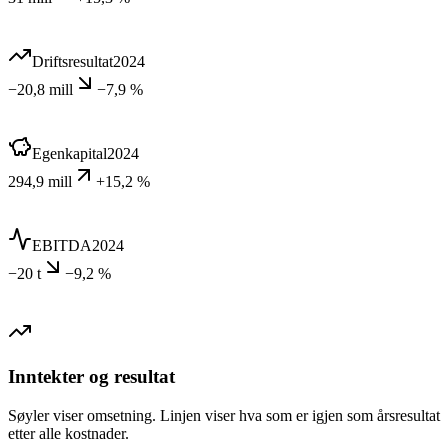
Driftsresultat
2024
−20,8 mill
−7,9 %
Egenkapital
2024
294,9 mill
+15,2 %
EBITDA
2024
−20 t
−9,2 %
Inntekter og resultat
Søyler viser omsetning. Linjen viser hva som er igjen som årsresultat
etter alle kostnader.