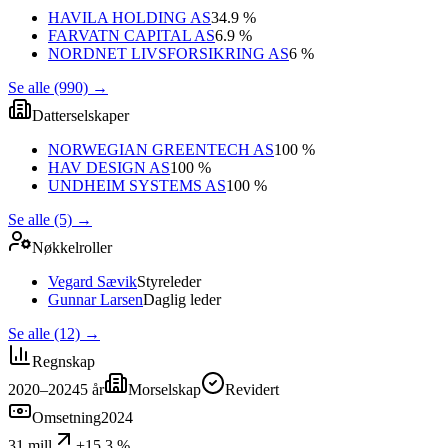
HAVILA HOLDING AS
34.9 %
FARVATN CAPITAL AS
6.9 %
NORDNET LIVSFORSIKRING AS
6 %
Se alle (990)
→
Datterselskaper
NORWEGIAN GREENTECH AS
100 %
HAV DESIGN AS
100 %
UNDHEIM SYSTEMS AS
100 %
Se alle (5)
→
Nøkkelroller
Vegard Sævik
Styreleder
Gunnar Larsen
Daglig leder
Se alle (12)
→
Regnskap
2020–2024
5
år
Morselskap
Revidert
Omsetning
2024
31 mill
+15,3 %