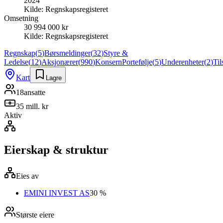
2024
Kilde:
Regnskapsregisteret
Omsetning
30 994 000 kr
Kilde:
Regnskapsregisteret
Regnskap
(
5
)
Børsmeldinger
(
32
)
Styre &
Ledelse
(
12
)
Aksjonærer
(
990
)
Konsern
Portefølje
(
5
)
Underenheter
(
2
)
Ti
Kart
Lagre
18
ansatte
35 mill. kr
Aktiv
Eierskap & struktur
Eies av
EMINI INVEST AS
30 %
Største eiere