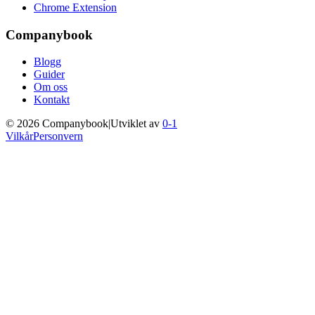
Chrome Extension
Companybook
Blogg
Guider
Om oss
Kontakt
©
2026
Companybook
|
Utviklet av
0-1
Vilkår
Personvern