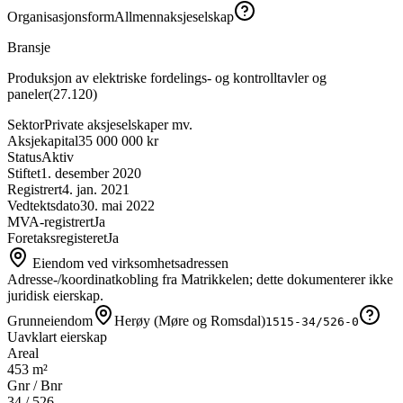
Organisasjonsform
Allmennaksjeselskap
Bransje
Produksjon av elektriske fordelings- og kontrolltavler og
paneler
(
27.120
)
Sektor
Private aksjeselskaper mv.
Aksjekapital
35 000 000 kr
Status
Aktiv
Stiftet
1. desember 2020
Registrert
4. jan. 2021
Vedtektsdato
30. mai 2022
MVA-registrert
Ja
Foretaksregisteret
Ja
Eiendom ved virksomhetsadressen
Adresse-/koordinatkobling fra Matrikkelen; dette dokumenterer ikke
juridisk eierskap.
Grunneiendom
Herøy (Møre og Romsdal)
1515-34/526-0
Uavklart eierskap
Areal
453 m²
Gnr / Bnr
34
/
526