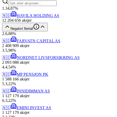
1
.
34,87
%
🇳🇴
HAVILA HOLDING AS
12 204 656
aksjer
Negativt flertall
2
.
6,88
%
🇳🇴
FARVATN CAPITAL AS
2 408 909
aksjer
3
.
5,98
%
🇳🇴
NORDNET LIVSFORSIKRING AS
2 093 088
aksjer
4
.
4,54
%
🇳🇴
MP PENSJON PK
1 588 166
aksjer
5
.
3,22
%
🇳🇴
INNIDIMMAN AS
1 127 179
aksjer
6
.
3,22
%
🇳🇴
EMINI INVEST AS
1 127 179
aksjer