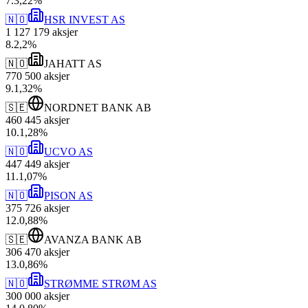
7
.
3,22
%
🇳🇴
HSR INVEST AS
1 127 179
aksjer
8
.
2,2
%
🇳🇴
JAHATT AS
770 500
aksjer
9
.
1,32
%
🇸🇪
NORDNET BANK AB
460 445
aksjer
10
.
1,28
%
🇳🇴
UCVO AS
447 449
aksjer
11
.
1,07
%
🇳🇴
PISON AS
375 726
aksjer
12
.
0,88
%
🇸🇪
AVANZA BANK AB
306 470
aksjer
13
.
0,86
%
🇳🇴
STRØMME STRØM AS
300 000
aksjer