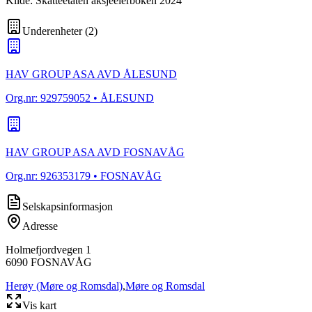
Kilde: Skatteetaten aksjeeierboken 2024
Underenheter
(
2
)
HAV GROUP ASA AVD ÅLESUND
Org.nr:
929759052
• ÅLESUND
HAV GROUP ASA AVD FOSNAVÅG
Org.nr:
926353179
• FOSNAVÅG
Selskapsinformasjon
Adresse
Holmefjordvegen 1
6090
FOSNAVÅG
Herøy (Møre og Romsdal)
,
Møre og Romsdal
Vis kart