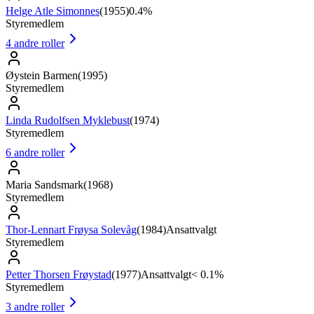
Helge Atle Simonnes
(
1955
)
0.4%
Styremedlem
4
andre roller
Øystein Barmen
(
1995
)
Styremedlem
Linda Rudolfsen Myklebust
(
1974
)
Styremedlem
6
andre roller
Maria Sandsmark
(
1968
)
Styremedlem
Thor-Lennart Frøysa Solevåg
(
1984
)
Ansattvalgt
Styremedlem
Petter Thorsen Frøystad
(
1977
)
Ansattvalgt
< 0.1%
Styremedlem
3
andre roller