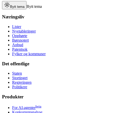
Bytt tema
Bytt tema
Næringsliv
Lister
Nyetableringer
Opphørte
Børsnotert
Anbud
Patentsok
Fylker og kommuner
Det offentlige
Staten
Stortinget
Regjeringen
Politikere
Produkter
beta
For AI-agenter
Konkurrentanalyse