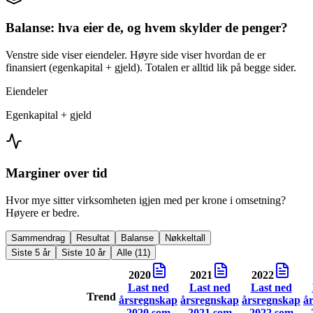
Balanse: hva eier de, og hvem skylder de penger?
Venstre side viser eiendeler. Høyre side viser hvordan de er
finansiert (egenkapital + gjeld). Totalen er alltid lik på begge sider.
Eiendeler
Egenkapital + gjeld
Marginer over tid
Hvor mye sitter virksomheten igjen med per krone i omsetning?
Høyere er bedre.
Sammendrag
Resultat
Balanse
Nøkkeltall
Siste 5 år
Siste 10 år
Alle (11)
2020
2021
2022
Last ned
Last ned
Last ned
Trend
årsregnskap
årsregnskap
årsregnskap
å
2020
som
2021
som
2022
som