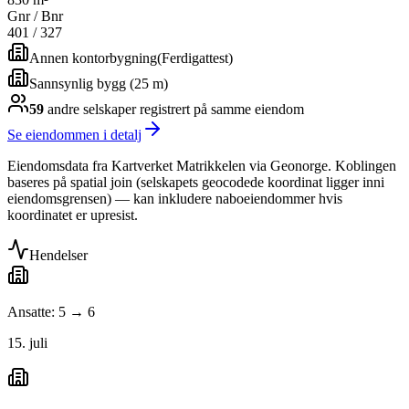
Gnr / Bnr
401
/
327
Annen kontorbygning
(
Ferdigattest
)
Sannsynlig bygg (25 m)
59
andre selskap
er
registrert på samme eiendom
Se eiendommen i detalj
Eiendomsdata fra Kartverket Matrikkelen via Geonorge. Koblingen
baseres på spatial join (selskapets geocodede koordinat ligger inni
eiendomsgrensen) — kan inkludere naboeiendommer hvis
koordinatet er upresist.
Hendelser
Ansatte: 5 → 6
15. juli