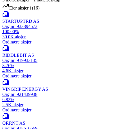
Eier aksjer i
(
16
)
STARTUPTRD AS
Org.nr:
933394573
100.00
%
30.0K
aksjer
Ordinære aksjer
RIDDLEBIT AS
Org.nr:
919933135
8.76
%
4.6K
aksjer
Ordinære aksjer
VINGRIP ENERGY AS
Org.nr:
921439938
6.82
%
2.5K
aksjer
Ordinære aksjer
QRRNT AS
Org.nr:
918610669