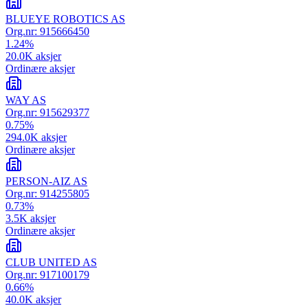
BLUEYE ROBOTICS AS
Org.nr:
915666450
1.24
%
20.0K
aksjer
Ordinære aksjer
WAY AS
Org.nr:
915629377
0.75
%
294.0K
aksjer
Ordinære aksjer
PERSON-AIZ AS
Org.nr:
914255805
0.73
%
3.5K
aksjer
Ordinære aksjer
CLUB UNITED AS
Org.nr:
917100179
0.66
%
40.0K
aksjer