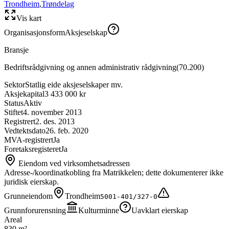
Trondheim
,
Trøndelag
Vis kart
Organisasjonsform
Aksjeselskap
Bransje
Bedriftsrådgivning og annen administrativ rådgivning
(
70.200
)
Sektor
Statlig eide aksjeselskaper mv.
Aksjekapital
3 433 000 kr
Status
Aktiv
Stiftet
4. november 2013
Registrert
2. des. 2013
Vedtektsdato
26. feb. 2020
MVA-registrert
Ja
Foretaksregisteret
Ja
Eiendom ved virksomhetsadressen
Adresse-/koordinatkobling fra Matrikkelen; dette dokumenterer ikke
juridisk eierskap.
Grunneiendom
Trondheim
5001-401/327-0
Grunnforurensning
Kulturminne
Uavklart eierskap
Areal
830 m²