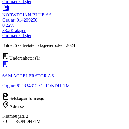
Ordinære aksjer
NORWEGIAN BLUE AS
Org.nr:
914209250
0.22
%
33.2K
aksjer
Ordinære aksjer
Kilde: Skatteetaten aksjeeierboken 2024
Underenheter
(
1
)
6AM ACCELERATOR AS
Org.nr:
812834312
• TRONDHEIM
Selskapsinformasjon
Adresse
Krambugata 2
7011
TRONDHEIM