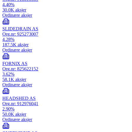
4.40
%
30.0K
aksjer
Ordinære aksjer
SLIDEDRAIN AS
Org.nr:
925273007
4.28
%
187.5K
aksjer
Ordinære aksjer
FORNIX AS
Org.nr:
825622152
3.62
%
58.1K
aksjer
Ordinære aksjer
HEADSHED AS
Org.nr:
912976041
2.90
%
50.0K
aksjer
Ordinære aksjer