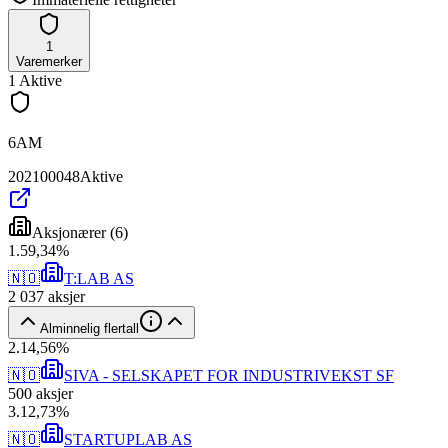
1
Varemerker
1
Aktive
6AM
202100048
Aktive
Aksjonærer
(
6
)
1
.
59,34
%
🇳🇴
T:LAB AS
2 037
aksjer
Alminnelig flertall
2
.
14,56
%
🇳🇴
SIVA - SELSKAPET FOR INDUSTRIVEKST SF
500
aksjer
3
.
12,73
%
🇳🇴
STARTUPLAB AS