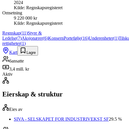
2024
Kilde:
Regnskapsregisteret
Omsetning
9 220 000 kr
Kilde:
Regnskapsregisteret
Regnskap
(
11
)
Styre &
Ledelse
(
7
)
Aksjonærer
(
6
)
Konsern
Portefølje
(
16
)
Underenheter
(
1
)
Tilsk
rettigheter
(
1
)
Kart
Lagre
6
ansatte
3,4 mill. kr
Aktiv
Eierskap & struktur
Eies av
SIVA - SELSKAPET FOR INDUSTRIVEKST SF
29.5 %