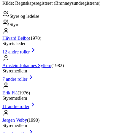
Kilde: Regnskapsregisteret (Brønnøysundregistrene)
Styre og ledelse
Styre
Håvard Belbo
(
1970
)
Styrets leder
12
andre roller
Arnstein Johannes Syltern
(
1982
)
Styremedlem
7
andre roller
Erik Flå
(
1976
)
Styremedlem
11
andre roller
Jørgen Veiby
(
1990
)
Styremedlem