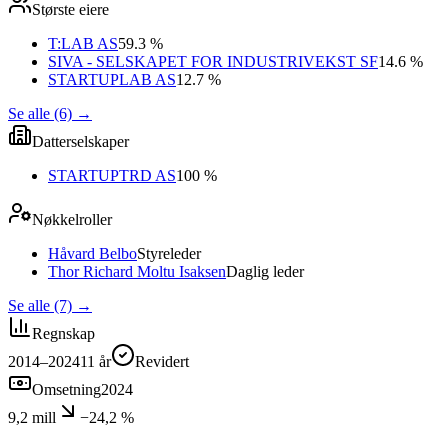
Største eiere
T:LAB AS
59.3 %
SIVA - SELSKAPET FOR INDUSTRIVEKST SF
14.6 %
STARTUPLAB AS
12.7 %
Se alle (6)
→
Datterselskaper
STARTUPTRD AS
100 %
Nøkkelroller
Håvard Belbo
Styreleder
Thor Richard Moltu Isaksen
Daglig leder
Se alle (7)
→
Regnskap
2014–2024
11
år
Revidert
Omsetning
2024
9,2 mill
−24,2 %