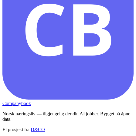
CB
Companybook
Norsk næringsliv — tilgjengelig der din AI jobber. Bygget på åpne
data.
Et prosjekt fra
D&CO