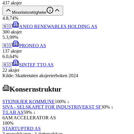
437
aksjer
Minoritetsrettigheter
4
.
8,74
%
🇳🇴
ANEO RENEWABLES HOLDING AS
300
aksjer
5
.
3,99
%
🇳🇴
PRONEO AS
137
aksjer
6
.
0,64
%
🇳🇴
SINTEF TTO AS
22
aksjer
Kilde: Skatteetaten aksjeeierboken 2024
Konsernstruktur
STEINKJER KOMMUNE
100
% ↓
SIVA - SELSKAPET FOR INDUSTRIVEKST SF
30
% ↓
T:LAB AS
59
% ↓
6AM ACCELERATOR AS
100
%
STARTUPTRD AS
3
morselskap
er
·
1
datterselskap