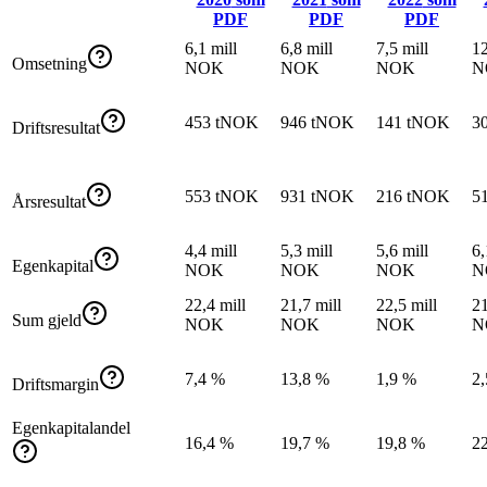
PDF
PDF
PDF
6,1 mill
6,8 mill
7,5 mill
12
Omsetning
NOK
NOK
NOK
N
453 tNOK
946 tNOK
141 tNOK
3
Driftsresultat
553 tNOK
931 tNOK
216 tNOK
5
Årsresultat
4,4 mill
5,3 mill
5,6 mill
6,
Egenkapital
NOK
NOK
NOK
N
22,4 mill
21,7 mill
22,5 mill
21
Sum gjeld
NOK
NOK
NOK
N
7,4 %
13,8 %
1,9 %
2
Driftsmargin
Egenkapitalandel
16,4 %
19,7 %
19,8 %
2