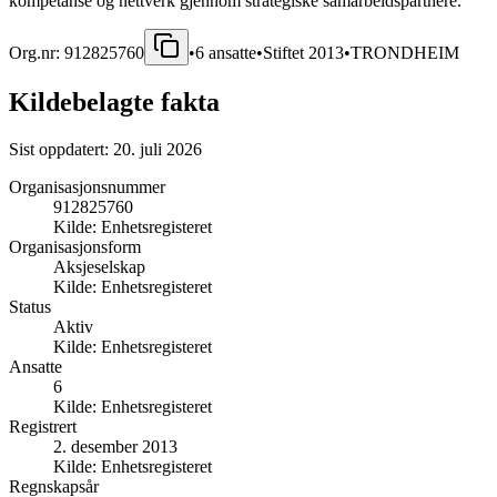
kompetanse og nettverk gjennom strategiske samarbeidspartnere.
Org.nr:
912825760
•
6
ansatte
•
Stiftet
2013
•
TRONDHEIM
Kildebelagte fakta
Sist oppdatert:
20. juli 2026
Organisasjonsnummer
912825760
Kilde:
Enhetsregisteret
Organisasjonsform
Aksjeselskap
Kilde:
Enhetsregisteret
Status
Aktiv
Kilde:
Enhetsregisteret
Ansatte
6
Kilde:
Enhetsregisteret
Registrert
2. desember 2013
Kilde:
Enhetsregisteret
Regnskapsår