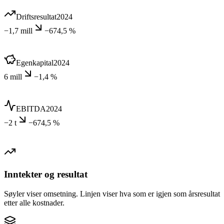
Driftsresultat
2024
−1,7 mill
−674,5 %
Egenkapital
2024
6 mill
−1,4 %
EBITDA
2024
−2 t
−674,5 %
Inntekter og resultat
Søyler viser omsetning. Linjen viser hva som er igjen som årsresultat
etter alle kostnader.