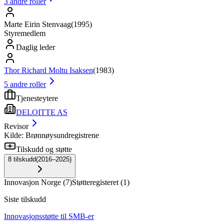
3
andre roller
Marte Eirin Stenvaag
(
1995
)
Styremedlem
Daglig leder
Thor Richard Moltu Isaksen
(
1983
)
5
andre roller
Tjenesteytere
DELOITTE AS
Revisor
Kilde: Brønnøysundregistrene
Tilskudd og støtte
8
tilskudd
(
2016–2025
)
Innovasjon Norge
(
7
)
Støtteregisteret
(
1
)
Siste tilskudd
Innovasjonsstøtte til SMB-er