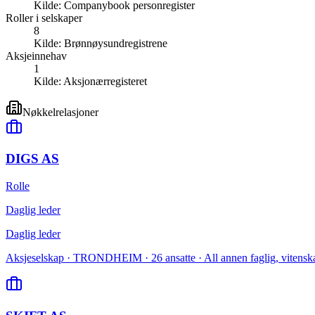
Kilde:
Companybook personregister
Roller i selskaper
8
Kilde:
Brønnøysundregistrene
Aksjeinnehav
1
Kilde:
Aksjonærregisteret
Nøkkelrelasjoner
DIGS AS
Rolle
Daglig leder
Daglig leder
Aksjeselskap · TRONDHEIM · 26 ansatte · All annen faglig, vitenskap