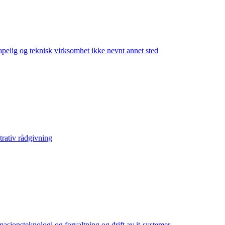
elig og teknisk virksomhet ikke nevnt annet sted
rativ rådgivning
jonsteknologi og forvaltning og drift av it-systemer