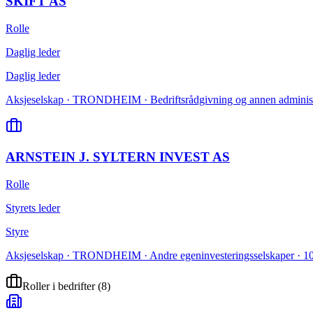
SKIFT AS
Rolle
Daglig leder
Daglig leder
Aksjeselskap · TRONDHEIM · Bedriftsrådgivning og annen administ
ARNSTEIN J. SYLTERN INVEST AS
Rolle
Styrets leder
Styre
Aksjeselskap · TRONDHEIM · Andre egeninvesteringsselskaper · 10
Roller i bedrifter
(
8
)