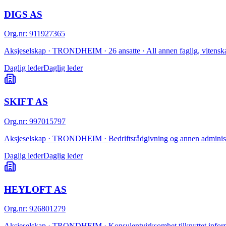
DIGS AS
Org.nr
:
911927365
Aksjeselskap · TRONDHEIM · 26 ansatte · All annen faglig, vitenskap
Daglig leder
Daglig leder
SKIFT AS
Org.nr
:
997015797
Aksjeselskap · TRONDHEIM · Bedriftsrådgivning og annen administ
Daglig leder
Daglig leder
HEYLOFT AS
Org.nr
:
926801279
Aksjeselskap · TRONDHEIM · Konsulentvirksomhet tilknyttet informas