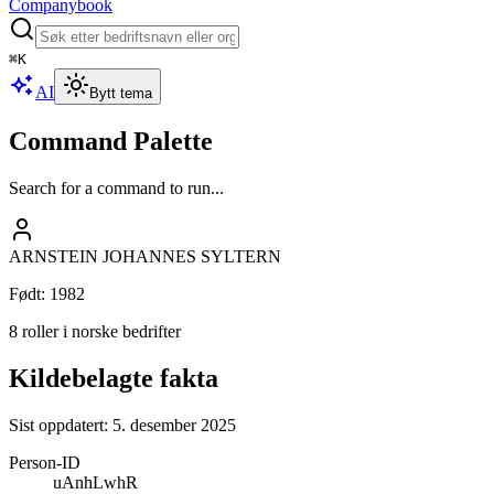
Companybook
⌘
K
AI
Bytt tema
Command Palette
Search for a command to run...
ARNSTEIN JOHANNES SYLTERN
Født
:
1982
8 roller i norske bedrifter
Kildebelagte fakta
Sist oppdatert:
5. desember 2025
Person-ID
uAnhLwhR