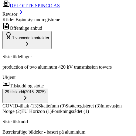
DELOITTE SPINCO AS
Revisor
Kilde: Brønnøysundregistrene
Offentlige anbud
1
vunnede kontrakter
Siste tildelinger
production of two aluminum 420 kV transmission towers
Ukjent
Tilskudd og støtte
29
tilskudd
(
2015–2025
)
COVID-tiltak
(
13
)
Skattefunn
(
9
)
Støtteregisteret
(
3
)
Innovasjon
Norge
(
2
)
EU Horizon
(
1
)
Forskningsrådet
(
1
)
Siste tilskudd
Bærekraftige bildeler - basert på aluminium