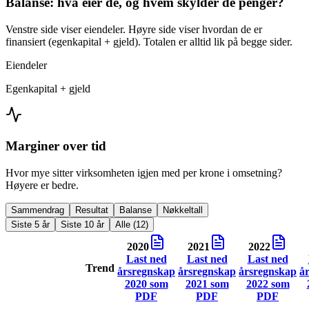
Balanse: hva eier de, og hvem skylder de penger?
Venstre side viser eiendeler. Høyre side viser hvordan de er
finansiert (egenkapital + gjeld). Totalen er alltid lik på begge sider.
Eiendeler
Egenkapital + gjeld
Marginer over tid
Hvor mye sitter virksomheten igjen med per krone i omsetning?
Høyere er bedre.
Sammendrag
Resultat
Balanse
Nøkkeltall
Siste 5 år
Siste 10 år
Alle (12)
2020
2021
2022
Last ned
Last ned
Last ned
Trend
årsregnskap
årsregnskap
årsregnskap
å
2020
som
2021
som
2022
som
PDF
PDF
PDF