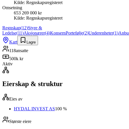
Kilde:
Regnskapsregisteret
Omsetning
653 269 000 kr
Kilde:
Regnskapsregisteret
Regnskap
(
12
)
Styre &
Ledelse
(
11
)
Aksjonærer
(
4
)
Konsern
Portefølje
(
2
)
Underenheter
(
1
)
Anbu
Kart
Lagre
118
ansatte
500k kr
Aktiv
Eierskap & struktur
Eies av
HYDAL INVEST AS
100 %
Største eiere