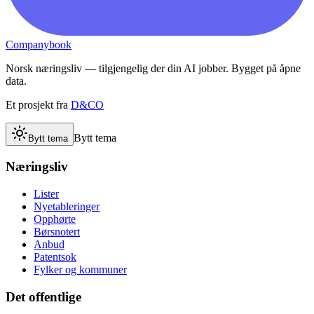
Companybook
Norsk næringsliv — tilgjengelig der din AI jobber. Bygget på åpne
data.
Et prosjekt fra
D&CO
Bytt tema
Bytt tema
Næringsliv
Lister
Nyetableringer
Opphørte
Børsnotert
Anbud
Patentsok
Fylker og kommuner
Det offentlige