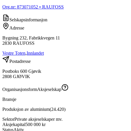
Org.nr:
873071052
• RAUFOSS
Selskapsinformasjon
Adresse
Bygning 232, Fabrikkvegen 11
2830
RAUFOSS
Vestre Toten
,
Innlandet
Postadresse
Postboks 600 Gjøvik
2808
GJØVIK
Organisasjonsform
Aksjeselskap
Bransje
Produksjon av aluminium
(
24.420
)
Sektor
Private aksjeselskaper mv.
Aksjekapital
500 000 kr
Status
Aktiv