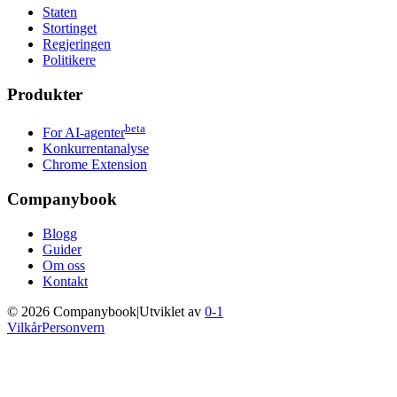
Staten
Stortinget
Regjeringen
Politikere
Produkter
beta
For AI-agenter
Konkurrentanalyse
Chrome Extension
Companybook
Blogg
Guider
Om oss
Kontakt
©
2026
Companybook
|
Utviklet av
0-1
Vilkår
Personvern