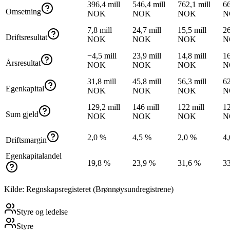
396,4 mill
546,4 mill
762,1 mill
66
Omsetning
NOK
NOK
NOK
N
7,8 mill
24,7 mill
15,5 mill
26
Driftsresultat
NOK
NOK
NOK
N
−4,5 mill
23,9 mill
14,8 mill
16
Årsresultat
NOK
NOK
NOK
N
31,8 mill
45,8 mill
56,3 mill
62
Egenkapital
NOK
NOK
NOK
N
129,2 mill
146 mill
122 mill
12
Sum gjeld
NOK
NOK
NOK
N
2,0 %
4,5 %
2,0 %
4
Driftsmargin
Egenkapitalandel
19,8 %
23,9 %
31,6 %
3
Kilde: Regnskapsregisteret (Brønnøysundregistrene)
Styre og ledelse
Styre