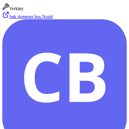
Verktøy
Søk domener hos Norid
CB