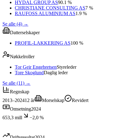
HYDAL GROUP AS
90.1 %
CHRISTIANE CONSULTING AS
7 %
RAUFOSS ALUMINIUM AS
1.9 %
Se alle (4)
→
Datterselskaper
PROFIL-LAKKERING AS
100 %
Nøkkelroller
Tor Geir Engebretsen
Styreleder
Tore Skoglund
Daglig leder
Se alle (11)
→
Regnskap
2013–2024
12
år
Morselskap
Revidert
Omsetning
2024
653,3 mill
−2,0 %
Driftsresultat
2024