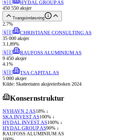
🇳🇴
HYDAL GROUP AS
450 550
aksjer
Tvangsinnløsning
2
.
7
%
🇳🇴
CHRISTIANE CONSULTING AS
35 000
aksjer
3
.
1,89
%
🇳🇴
RAUFOSS ALUMINIUM AS
9 450
aksjer
4
.
1
%
🇳🇴
TSA CAPITAL AS
5 000
aksjer
Kilde: Skatteetaten aksjeeierboken 2024
Konsernstruktur
NYHAVN 2 AS
18
% ↓
SKA INVEST AS
100
% ↓
HYDAL INVEST AS
100
% ↓
HYDAL GROUP AS
90
% ↓
RAUFOSS ALUMINIUM AS
100
%