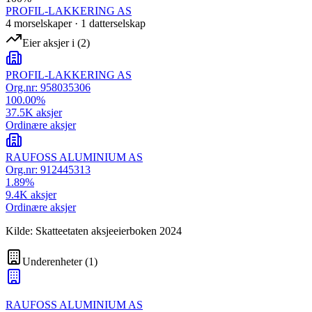
PROFIL-LAKKERING AS
4
morselskap
er
·
1
datterselskap
Eier aksjer i
(
2
)
PROFIL-LAKKERING AS
Org.nr:
958035306
100.00
%
37.5K
aksjer
Ordinære aksjer
RAUFOSS ALUMINIUM AS
Org.nr:
912445313
1.89
%
9.4K
aksjer
Ordinære aksjer
Kilde: Skatteetaten aksjeeierboken 2024
Underenheter
(
1
)
RAUFOSS ALUMINIUM AS