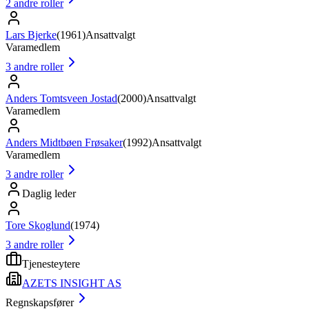
2
andre roller
Lars Bjerke
(
1961
)
Ansattvalgt
Varamedlem
3
andre roller
Anders Tomtsveen Jostad
(
2000
)
Ansattvalgt
Varamedlem
Anders Midtbøen Frøsaker
(
1992
)
Ansattvalgt
Varamedlem
3
andre roller
Daglig leder
Tore Skoglund
(
1974
)
3
andre roller
Tjenesteytere
AZETS INSIGHT AS
Regnskapsfører