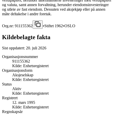
verdipapirer, herunder lånefinansierte investeringer med verdipapirer
og valuta, samt annen forvaltning, herunder eiendomsinvesteringer
og utleie av fast eiendom. Dessuten ved aksjekjøp eller på annen
måte deltakelse i andre foretak.
Org.nr:
911155362
•
Stiftet
1962
•
OSLO
Kildebelagte fakta
Sist oppdatert:
20. juli 2026
Organisasjonsnummer
911155362
Kilde:
Enhetsregisteret
Organisasjonsform
Aksjeselskap
Kilde:
Enhetsregisteret
Status
Aktiv
Kilde:
Enhetsregisteret
Registrert
12. mars 1995
Kilde:
Enhetsregisteret
Regnskapsår