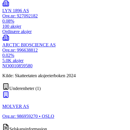
LYN 1896 AS
Org.nr:
927092182
0.08
%
100
aksjer
Ordinære aksjer
ARCTIC BIOSCIENCE AS
Org.nr:
996638812
0.02
%
5.0K
aksjer
NO0010859580
Kilde: Skatteetaten aksjeeierboken 2024
Underenheter
(
1
)
MOLVER AS
Org.nr:
986959270
• OSLO
Selskapsinformasjon