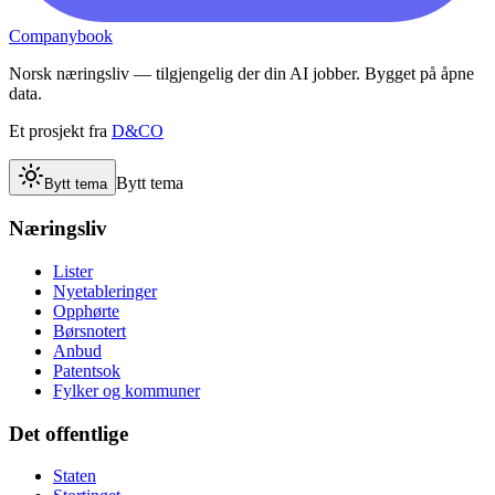
Companybook
Norsk næringsliv — tilgjengelig der din AI jobber. Bygget på åpne
data.
Et prosjekt fra
D&CO
Bytt tema
Bytt tema
Næringsliv
Lister
Nyetableringer
Opphørte
Børsnotert
Anbud
Patentsok
Fylker og kommuner
Det offentlige
Staten