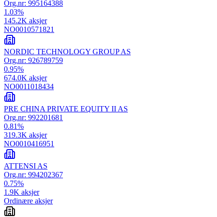
Org.nr:
995164388
1.03
%
145.2K
aksjer
NO0010571821
NORDIC TECHNOLOGY GROUP AS
Org.nr:
926789759
0.95
%
674.0K
aksjer
NO0011018434
PRE CHINA PRIVATE EQUITY II AS
Org.nr:
992201681
0.81
%
319.3K
aksjer
NO0010416951
ATTENSI AS
Org.nr:
994202367
0.75
%
1.9K
aksjer
Ordinære aksjer