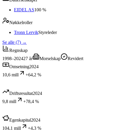
EIDEL AS
100 %
Nøkkelroller
Tronn Lervik
Styreleder
Se alle (7)
→
Regnskap
1998–2024
27
år
Morselskap
Revidert
Omsetning
2024
10,6 mill
+64,2 %
Driftsresultat
2024
9,8 mill
+78,4 %
Egenkapital
2024
104,1 mill
+4,3 %