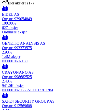
Eier aksjer i
(
17
)
EIDEL AS
Org.nr:
929054849
100.00
%
627
aksjer
Ordinære aksjer
GENETIC ANALYSIS AS
Org.nr:
993373575
2.93
%
1.4M
aksjer
NO0010692130
CRAYONANO AS
Org.nr:
998682525
2.43
%
941.0K
aksjer
NO0010820558
NO0013261784
SAFE4 SECURITY GROUP AS
Org.nr:
912569608