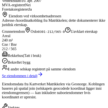
Vedtektsdato
10. apr. 2007
MVA-registrert
Nei
Foretaksregisteret
Ja
Eiendom ved virksomhetsadressen
Adresse-/koordinatkobling fra Matrikkelen; dette dokumenterer ikke
juridisk eierskap.
Grunneiendom
Oslo
Uavklart eierskap
0301-212/565-0
Areal
240 m²
Gnr / Bnr
212
/
565
Rekkehus
(
Tatt i bruk
)
Bekreftet bygg
1
andre selskap
registrert på samme eiendom
Se eiendommen i detalj
Eiendomsdata fra Kartverket Matrikkelen via Geonorge. Koblingen
baseres på spatial join (selskapets geocodede koordinat ligger inni
eiendomsgrensen) — kan inkludere naboeiendommer hvis
koordinatet er upresist.
Verktøy