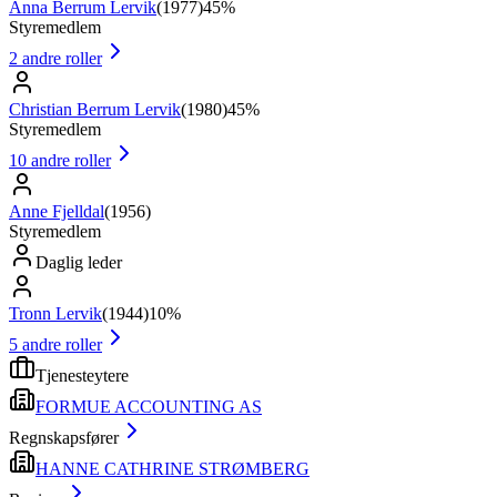
Anna Berrum Lervik
(
1977
)
45%
Styremedlem
2
andre roller
Christian Berrum Lervik
(
1980
)
45%
Styremedlem
10
andre roller
Anne Fjelldal
(
1956
)
Styremedlem
Daglig leder
Tronn Lervik
(
1944
)
10%
5
andre roller
Tjenesteytere
FORMUE ACCOUNTING AS
Regnskapsfører
HANNE CATHRINE STRØMBERG