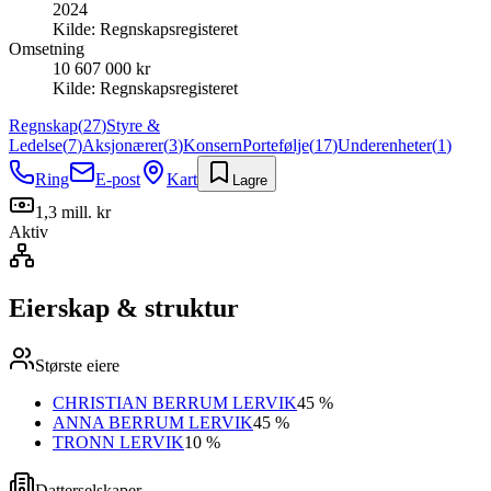
2024
Kilde:
Regnskapsregisteret
Omsetning
10 607 000 kr
Kilde:
Regnskapsregisteret
Regnskap
(
27
)
Styre &
Ledelse
(
7
)
Aksjonærer
(
3
)
Konsern
Portefølje
(
17
)
Underenheter
(
1
)
Ring
E-post
Kart
Lagre
1,3 mill. kr
Aktiv
Eierskap & struktur
Største eiere
CHRISTIAN BERRUM LERVIK
45 %
ANNA BERRUM LERVIK
45 %
TRONN LERVIK
10 %
Datterselskaper