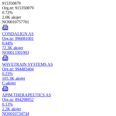
915350879
Org.nr:
915350879
0.72
%
2.0K
aksjer
NO0010757701
CONDALIGN AS
Org.nr:
996081001
0.44
%
72.3K
aksjer
NO0013301903
WAVETRAIN SYSTEMS AS
Org.nr:
994483404
0.23
%
105.3K
aksjer
C-aksjer
APIM THERAPEUTICS AS
Org.nr:
894298952
0.13
%
2.2K
aksjer
NO0010734734