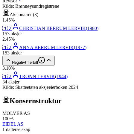
Revisor
Kilde: Brønnøysundregistrene
Aksjonærer
(
3
)
1
.
45
%
🇳🇴
CHRISTIAN BERRUM LERVIK
(
1980
)
153
aksjer
2
.
45
%
🇳🇴
ANNA BERRUM LERVIK
(
1977
)
153
aksjer
Negativt flertall
3
.
10
%
🇳🇴
TRONN LERVIK
(
1944
)
34
aksjer
Kilde: Skatteetaten aksjeeierboken 2024
Konsernstruktur
MOLVER AS
100
%
EIDEL AS
1
datterselskap