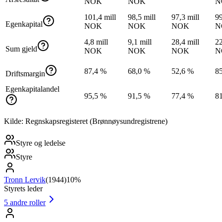
NOK
NOK
N
101,4 mill
98,5 mill
97,3 mill
99
Egenkapital
NOK
NOK
NOK
N
4,8 mill
9,1 mill
28,4 mill
22
Sum gjeld
NOK
NOK
NOK
N
87,4 %
68,0 %
52,6 %
8
Driftsmargin
Egenkapitalandel
95,5 %
91,5 %
77,4 %
8
Kilde: Regnskapsregisteret (Brønnøysundregistrene)
Styre og ledelse
Styre
Tronn Lervik
(
1944
)
10%
Styrets leder
5
andre roller