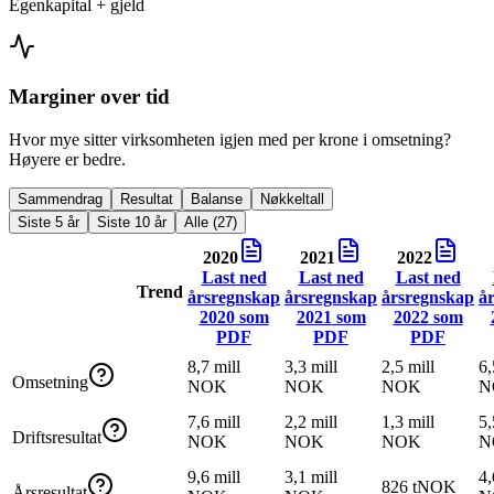
Egenkapital + gjeld
Marginer over tid
Hvor mye sitter virksomheten igjen med per krone i omsetning?
Høyere er bedre.
Sammendrag
Resultat
Balanse
Nøkkeltall
Siste 5 år
Siste 10 år
Alle (27)
2020
2021
2022
Last ned
Last ned
Last ned
Trend
årsregnskap
årsregnskap
årsregnskap
å
2020
som
2021
som
2022
som
PDF
PDF
PDF
8,7 mill
3,3 mill
2,5 mill
6,
Omsetning
NOK
NOK
NOK
N
7,6 mill
2,2 mill
1,3 mill
5,
Driftsresultat
NOK
NOK
NOK
N
9,6 mill
3,1 mill
4,
826 tNOK
Årsresultat