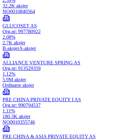
2.39
%
32.2K
aksjer
NO0010840564
GLUCOSET AS
Org.nr:
997780922
2.08
%
2.7K
aksjer
B-aksjer
A-aksjer
ALLIANCE VENTURE SPRING AS
Org.nr:
913529359
1.12
%
5.9M
aksjer
Ordinære aksjer
PRE CHINA PRIVATE EQUITY I AS
Org.nr:
990794537
1.11
%
180.3K
aksjer
NO0010355746
PRE CHINA & ASIA PRIVATE EQUITY AS