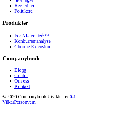
Stortinget
Regjeringen
Politikere
Produkter
beta
For AI-agenter
Konkurrentanalyse
Chrome Extension
Companybook
Blogg
Guider
Om oss
Kontakt
©
2026
Companybook
|
Utviklet av
0-1
Vilkår
Personvern