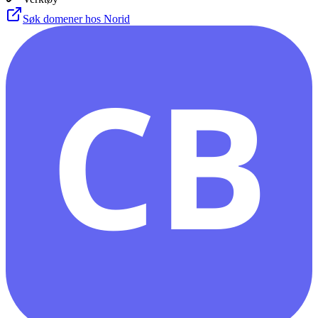
Søk domener hos Norid
CB