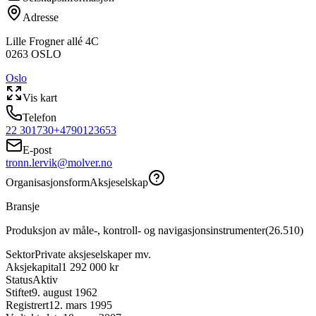
Adresse
Lille Frogner allé 4C
0263
OSLO
Oslo
Vis kart
Telefon
22 301730
+4790123653
E-post
tronn.lervik@molver.no
Organisasjonsform
Aksjeselskap
Bransje
Produksjon av måle-, kontroll- og navigasjonsinstrumenter
(
26.510
)
Sektor
Private aksjeselskaper mv.
Aksjekapital
1 292 000 kr
Status
Aktiv
Stiftet
9. august 1962
Registrert
12. mars 1995