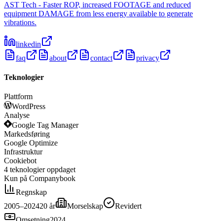
AST Tech - Faster ROP, increased FOOTAGE and reduced
equipment DAMAGE from less energy available to generate
vibrations.
linkedin
faq
about
contact
privacy
Teknologier
Plattform
WordPress
Analyse
Google Tag Manager
Markedsføring
Google Optimize
Infrastruktur
Cookiebot
4
teknologier
oppdaget
Kun på Companybook
Regnskap
2005–2024
20
år
Morselskap
Revidert
Omsetning
2024