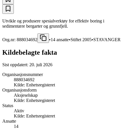
Utvikle og produsere spesialverktøy for effektiv boring i
sedimentære bergarter og grunnfjell.
Org.nr:
888034692
•
14
ansatte
•
Stiftet
2005
•
STAVANGER
Kildebelagte fakta
Sist oppdatert:
20. juli 2026
Organisasjonsnummer
888034692
Kilde:
Enhetsregisteret
Organisasjonsform
Aksjeselskap
Kilde:
Enhetsregisteret
Status
Aktiv
Kilde:
Enhetsregisteret
Ansatte
14