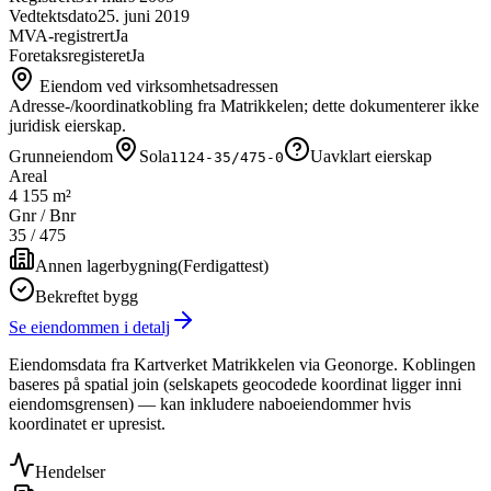
Vedtektsdato
25. juni 2019
MVA-registrert
Ja
Foretaksregisteret
Ja
Eiendom ved virksomhetsadressen
Adresse-/koordinatkobling fra Matrikkelen; dette dokumenterer ikke
juridisk eierskap.
Grunneiendom
Sola
Uavklart eierskap
1124-35/475-0
Areal
4 155 m²
Gnr / Bnr
35
/
475
Annen lagerbygning
(
Ferdigattest
)
Bekreftet bygg
Se eiendommen i detalj
Eiendomsdata fra Kartverket Matrikkelen via Geonorge. Koblingen
baseres på spatial join (selskapets geocodede koordinat ligger inni
eiendomsgrensen) — kan inkludere naboeiendommer hvis
koordinatet er upresist.
Hendelser