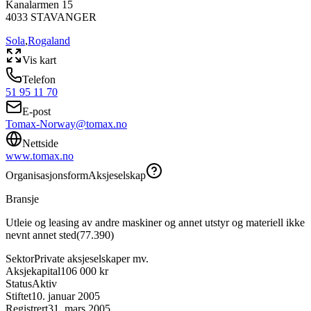
Kanalarmen 15
4033
STAVANGER
Sola
,
Rogaland
Vis kart
Telefon
51 95 11 70
E-post
Tomax-Norway@tomax.no
Nettside
www.tomax.no
Organisasjonsform
Aksjeselskap
Bransje
Utleie og leasing av andre maskiner og annet utstyr og materiell ikke
nevnt annet sted
(
77.390
)
Sektor
Private aksjeselskaper mv.
Aksjekapital
106 000 kr
Status
Aktiv
Stiftet
10. januar 2005
Registrert
31. mars 2005