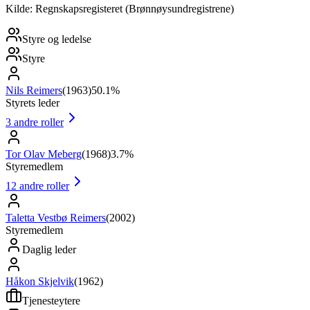
Kilde: Regnskapsregisteret (Brønnøysundregistrene)
Styre og ledelse
Styre
Nils Reimers
(
1963
)
50.1%
Styrets leder
3
andre roller
Tor Olav Meberg
(
1968
)
3.7%
Styremedlem
12
andre roller
Taletta Vestbø Reimers
(
2002
)
Styremedlem
Daglig leder
Håkon Skjelvik
(
1962
)
Tjenesteytere