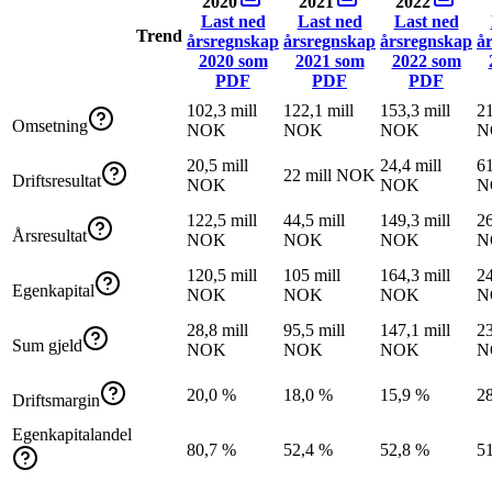
2020
2021
2022
Last ned
Last ned
Last ned
Trend
årsregnskap
årsregnskap
årsregnskap
å
2020
som
2021
som
2022
som
PDF
PDF
PDF
102,3 mill
122,1 mill
153,3 mill
21
Omsetning
NOK
NOK
NOK
N
20,5 mill
24,4 mill
61
22 mill NOK
Driftsresultat
NOK
NOK
N
122,5 mill
44,5 mill
149,3 mill
26
Årsresultat
NOK
NOK
NOK
N
120,5 mill
105 mill
164,3 mill
24
Egenkapital
NOK
NOK
NOK
N
28,8 mill
95,5 mill
147,1 mill
23
Sum gjeld
NOK
NOK
NOK
N
20,0 %
18,0 %
15,9 %
2
Driftsmargin
Egenkapitalandel
80,7 %
52,4 %
52,8 %
5