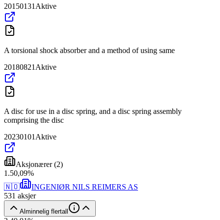
20150131
Aktive
A torsional shock absorber and a method of using same
20180821
Aktive
A disc for use in a disc spring, and a disc spring assembly
comprising the disc
20230101
Aktive
Aksjonærer
(
2
)
1
.
50,09
%
🇳🇴
INGENIØR NILS REIMERS AS
531
aksjer
Alminnelig flertall