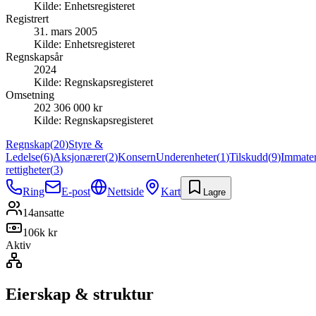
Kilde:
Enhetsregisteret
Registrert
31. mars 2005
Kilde:
Enhetsregisteret
Regnskapsår
2024
Kilde:
Regnskapsregisteret
Omsetning
202 306 000 kr
Kilde:
Regnskapsregisteret
Regnskap
(
20
)
Styre &
Ledelse
(
6
)
Aksjonærer
(
2
)
Konsern
Underenheter
(
1
)
Tilskudd
(
9
)
Immater
rettigheter
(
3
)
Ring
E-post
Nettside
Kart
Lagre
14
ansatte
106k kr
Aktiv
Eierskap & struktur