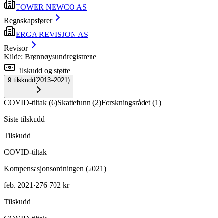
TOWER NEWCO AS
Regnskapsfører
ERGA REVISJON AS
Revisor
Kilde: Brønnøysundregistrene
Tilskudd og støtte
9
tilskudd
(
2013–2021
)
COVID-tiltak
(
6
)
Skattefunn
(
2
)
Forskningsrådet
(
1
)
Siste tilskudd
Tilskudd
COVID-tiltak
Kompensasjonsordningen (2021)
feb. 2021
·
276 702 kr
Tilskudd