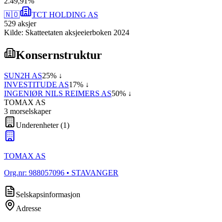
2
.
49,91
%
🇳🇴
TCT HOLDING AS
529
aksjer
Kilde: Skatteetaten aksjeeierboken 2024
Konsernstruktur
SUN2H AS
25
% ↓
INVESTITUDE AS
17
% ↓
INGENIØR NILS REIMERS AS
50
% ↓
TOMAX AS
3
morselskap
er
Underenheter
(
1
)
TOMAX AS
Org.nr:
988057096
• STAVANGER
Selskapsinformasjon
Adresse