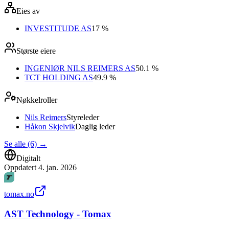
Eies av
INVESTITUDE AS
17 %
Største eiere
INGENIØR NILS REIMERS AS
50.1 %
TCT HOLDING AS
49.9 %
Nøkkelroller
Nils Reimers
Styreleder
Håkon Skjelvik
Daglig leder
Se alle (6)
→
Digitalt
Oppdatert
4. jan. 2026
tomax.no
AST Technology - Tomax