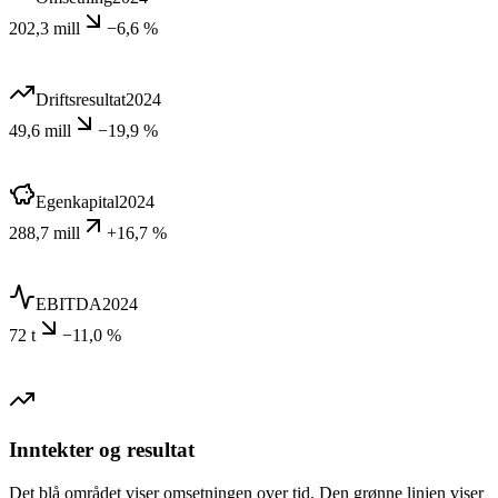
202,3 mill
−6,6 %
Driftsresultat
2024
49,6 mill
−19,9 %
Egenkapital
2024
288,7 mill
+16,7 %
EBITDA
2024
72 t
−11,0 %
Inntekter og resultat
Det blå området viser omsetningen over tid. Den grønne linjen viser