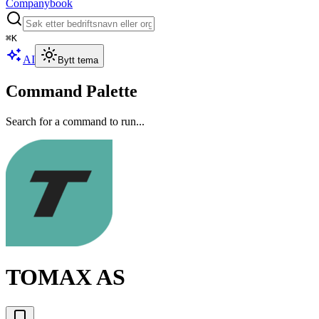
Companybook
⌘
K
AI
Bytt tema
Command Palette
Search for a command to run...
TOMAX AS