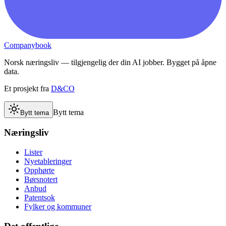
Companybook
Norsk næringsliv — tilgjengelig der din AI jobber. Bygget på åpne
data.
Et prosjekt fra
D&CO
Bytt tema
Bytt tema
Næringsliv
Lister
Nyetableringer
Opphørte
Børsnotert
Anbud
Patentsok
Fylker og kommuner