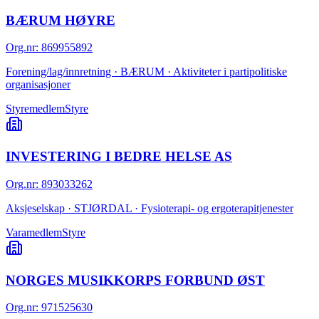
BÆRUM HØYRE
Org.nr
:
869955892
Forening/lag/innretning · BÆRUM · Aktiviteter i partipolitiske
organisasjoner
Styremedlem
Styre
INVESTERING I BEDRE HELSE AS
Org.nr
:
893033262
Aksjeselskap · STJØRDAL · Fysioterapi- og ergoterapitjenester
Varamedlem
Styre
NORGES MUSIKKORPS FORBUND ØST
Org.nr
:
971525630