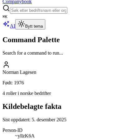
Companybook
⌘
K
AI
Bytt tema
Command Palette
Search for a command to run...
Norman Lagesen
Født
:
1976
4 roller i norske bedrifter
Kildebelagte fakta
Sist oppdatert:
5. desember 2025
Person-ID
~yllzK6A