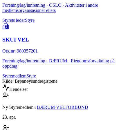
Forening/lag/innretning · OSLO · Aktiviteter i andre
medlemsorganisasjoner ellers
Styrets leder
Styre
SKUI VEL
Org.nr
:
980357201
Forening/lag/innretning · BÆRUM · Eiendomsforvaltning på
oppdrag
Styremedlem
Styre
Kilde: Brønnøysundregistrene
Hendelser
Ny Styremedlem
i
BÆRUM VELFORBUND
23. apr.