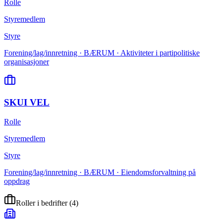
Rolle
Styremedlem
Styre
Forening/lag/innretning · BÆRUM · Aktiviteter i partipolitiske
organisasjoner
SKUI VEL
Rolle
Styremedlem
Styre
Forening/lag/innretning · BÆRUM · Eiendomsforvaltning på
oppdrag
Roller i bedrifter
(
4
)