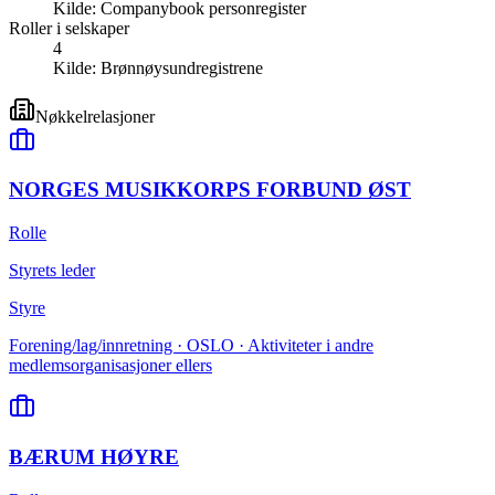
Kilde:
Companybook personregister
Roller i selskaper
4
Kilde:
Brønnøysundregistrene
Nøkkelrelasjoner
NORGES MUSIKKORPS FORBUND ØST
Rolle
Styrets leder
Styre
Forening/lag/innretning · OSLO · Aktiviteter i andre
medlemsorganisasjoner ellers
BÆRUM HØYRE