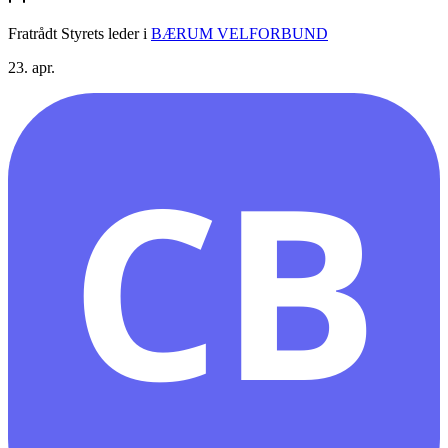
Fratrådt Styrets leder
i
BÆRUM VELFORBUND
23. apr.
CB