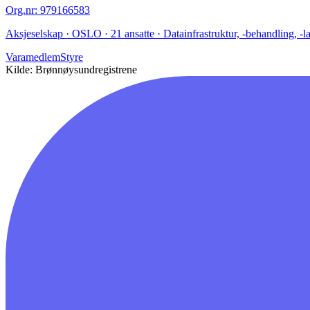
Org.nr
:
979166583
Aksjeselskap · OSLO · 21 ansatte · Datainfrastruktur, -behandling, -la
Varamedlem
Styre
Kilde: Brønnøysundregistrene