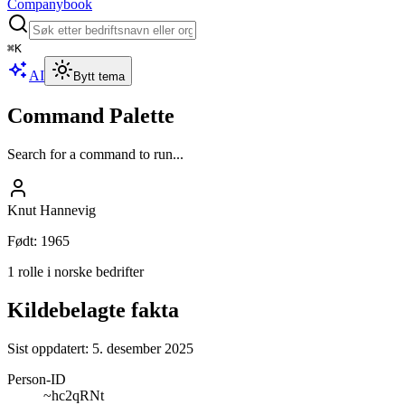
Companybook
⌘
K
AI
Bytt tema
Command Palette
Search for a command to run...
Knut Hannevig
Født
:
1965
1 rolle i norske bedrifter
Kildebelagte fakta
Sist oppdatert:
5. desember 2025
Person-ID
~hc2qRNt