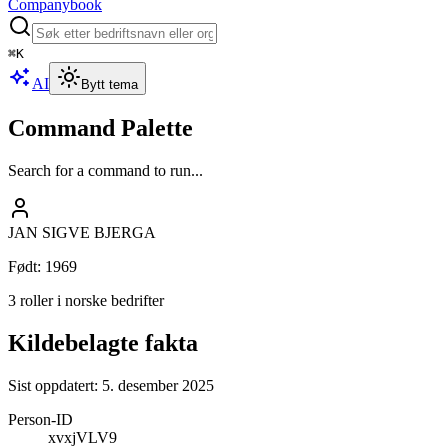
Companybook
⌘
K
AI
Bytt tema
Command Palette
Search for a command to run...
JAN SIGVE BJERGA
Født
:
1969
3 roller i norske bedrifter
Kildebelagte fakta
Sist oppdatert:
5. desember 2025
Person-ID
xvxjVLV9