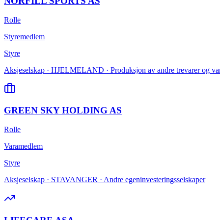
NORFILL SPORTS AS
Rolle
Styremedlem
Styre
Aksjeselskap · HJELMELAND · Produksjon av andre trevarer og varer 
GREEN SKY HOLDING AS
Rolle
Varamedlem
Styre
Aksjeselskap · STAVANGER · Andre egeninvesteringsselskaper