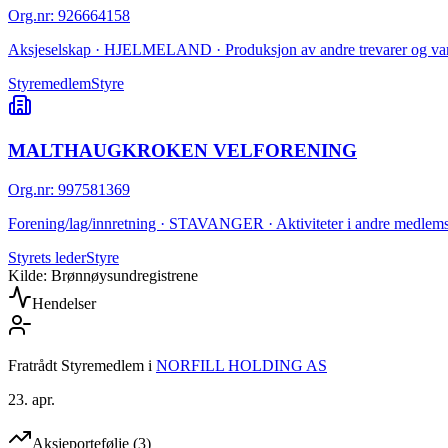
Org.nr
:
926664158
Aksjeselskap · HJELMELAND · Produksjon av andre trevarer og varer 
Styremedlem
Styre
MALTHAUGKROKEN VELFORENING
Org.nr
:
997581369
Forening/lag/innretning · STAVANGER · Aktiviteter i andre medlemso
Styrets leder
Styre
Kilde: Brønnøysundregistrene
Hendelser
Fratrådt Styremedlem
i
NORFILL HOLDING AS
23. apr.
Aksjeportefølje
(
3
)