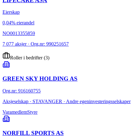
LIFECARE ASA
Eierskap
0,04% eierandel
NO0013355859
7 077 aksjer · Org.nr: 990251657
Roller i bedrifter
(
3
)
GREEN SKY HOLDING AS
Org.nr
:
916160755
Aksjeselskap · STAVANGER · Andre egeninvesteringsselskaper
Varamedlem
Styre
NORFILL SPORTS AS