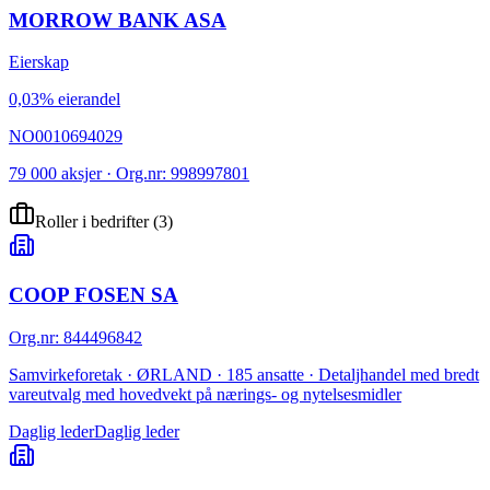
MORROW BANK ASA
Eierskap
0,03% eierandel
NO0010694029
79 000 aksjer · Org.nr: 998997801
Roller i bedrifter
(
3
)
COOP FOSEN SA
Org.nr
:
844496842
Samvirkeforetak · ØRLAND · 185 ansatte · Detaljhandel med bredt
vareutvalg med hovedvekt på nærings- og nytelsesmidler
Daglig leder
Daglig leder