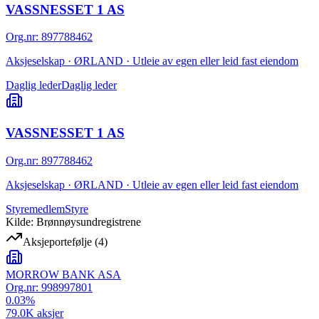
VASSNESSET 1 AS
Org.nr
:
897788462
Aksjeselskap · ØRLAND · Utleie av egen eller leid fast eiendom
Daglig leder
Daglig leder
VASSNESSET 1 AS
Org.nr
:
897788462
Aksjeselskap · ØRLAND · Utleie av egen eller leid fast eiendom
Styremedlem
Styre
Kilde: Brønnøysundregistrene
Aksjeportefølje
(
4
)
MORROW BANK ASA
Org.nr:
998997801
0.03
%
79.0K
aksjer