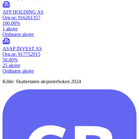
AFP HOLDING AS
Org.nr:
916261357
100.00
%
1
aksjer
Ordinære aksjer
ASAP INVEST AS
Org.nr:
917752915
50.00
%
25
aksjer
Ordinære aksjer
Kilde: Skatteetaten aksjeeierboken 2024