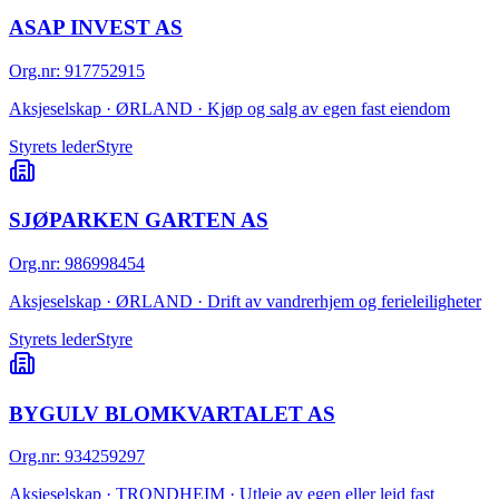
ASAP INVEST AS
Org.nr
:
917752915
Aksjeselskap · ØRLAND · Kjøp og salg av egen fast eiendom
Styrets leder
Styre
SJØPARKEN GARTEN AS
Org.nr
:
986998454
Aksjeselskap · ØRLAND · Drift av vandrerhjem og ferieleiligheter
Styrets leder
Styre
BYGULV BLOMKVARTALET AS
Org.nr
:
934259297
Aksjeselskap · TRONDHEIM · Utleie av egen eller leid fast