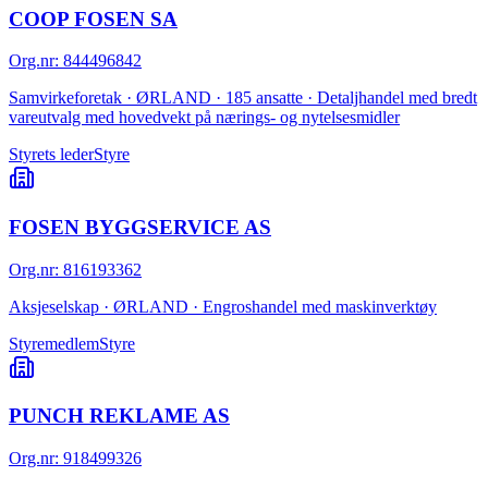
COOP FOSEN SA
Org.nr
:
844496842
Samvirkeforetak · ØRLAND · 185 ansatte · Detaljhandel med bredt
vareutvalg med hovedvekt på nærings- og nytelsesmidler
Styrets leder
Styre
FOSEN BYGGSERVICE AS
Org.nr
:
816193362
Aksjeselskap · ØRLAND · Engroshandel med maskinverktøy
Styremedlem
Styre
PUNCH REKLAME AS
Org.nr
:
918499326