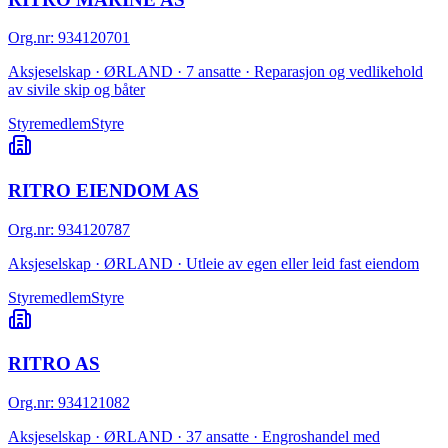
Org.nr
:
934120701
Aksjeselskap · ØRLAND · 7 ansatte · Reparasjon og vedlikehold
av sivile skip og båter
Styremedlem
Styre
RITRO EIENDOM AS
Org.nr
:
934120787
Aksjeselskap · ØRLAND · Utleie av egen eller leid fast eiendom
Styremedlem
Styre
RITRO AS
Org.nr
:
934121082
Aksjeselskap · ØRLAND · 37 ansatte · Engroshandel med