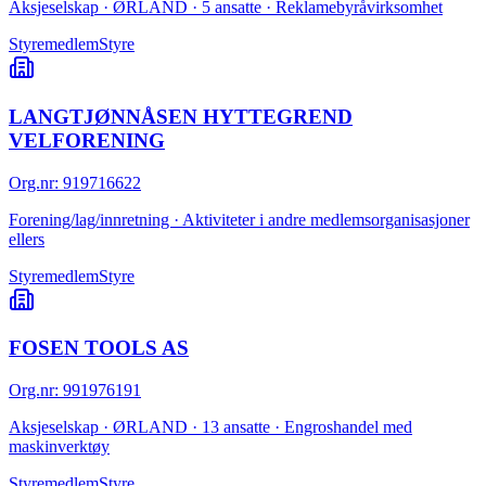
Aksjeselskap · ØRLAND · 5 ansatte · Reklamebyråvirksomhet
Styremedlem
Styre
LANGTJØNNÅSEN HYTTEGREND
VELFORENING
Org.nr
:
919716622
Forening/lag/innretning · Aktiviteter i andre medlemsorganisasjoner
ellers
Styremedlem
Styre
FOSEN TOOLS AS
Org.nr
:
991976191
Aksjeselskap · ØRLAND · 13 ansatte · Engroshandel med
maskinverktøy
Styremedlem
Styre