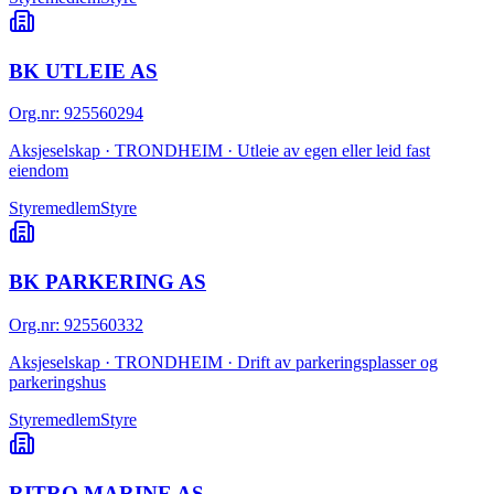
BK UTLEIE AS
Org.nr
:
925560294
Aksjeselskap · TRONDHEIM · Utleie av egen eller leid fast
eiendom
Styremedlem
Styre
BK PARKERING AS
Org.nr
:
925560332
Aksjeselskap · TRONDHEIM · Drift av parkeringsplasser og
parkeringshus
Styremedlem
Styre
RITRO MARINE AS