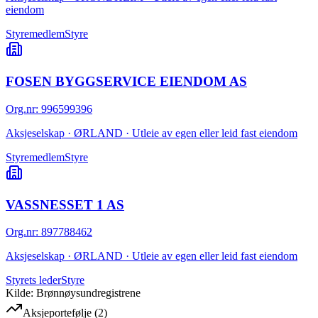
eiendom
Styremedlem
Styre
FOSEN BYGGSERVICE EIENDOM AS
Org.nr
:
996599396
Aksjeselskap · ØRLAND · Utleie av egen eller leid fast eiendom
Styremedlem
Styre
VASSNESSET 1 AS
Org.nr
:
897788462
Aksjeselskap · ØRLAND · Utleie av egen eller leid fast eiendom
Styrets leder
Styre
Kilde: Brønnøysundregistrene
Aksjeportefølje
(
2
)