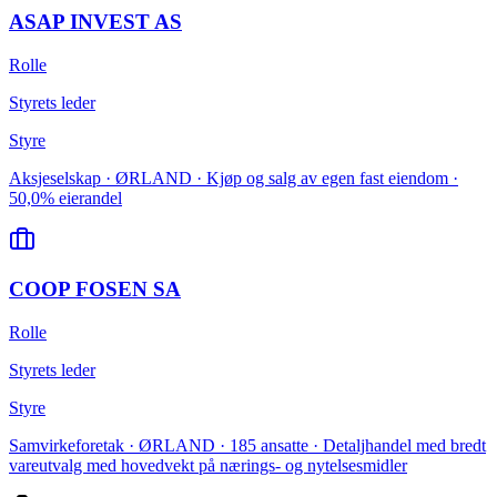
ASAP INVEST AS
Rolle
Styrets leder
Styre
Aksjeselskap · ØRLAND · Kjøp og salg av egen fast eiendom ·
50,0% eierandel
COOP FOSEN SA
Rolle
Styrets leder
Styre
Samvirkeforetak · ØRLAND · 185 ansatte · Detaljhandel med bredt
vareutvalg med hovedvekt på nærings- og nytelsesmidler