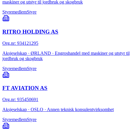
maskiner og utstyr til jordbruk og skogbruk
Styremedlem
Styre
RITRO HOLDING AS
Org.nr
:
934121295
Aksjeselskap · ØRLAND · Engroshandel med maskiner og utstyr til
jordbruk og skogbruk
Styremedlem
Styre
FT AVIATION AS
Org.nr
:
935450691
Aksjeselskap · OSLO · Annen teknisk konsulentvirksomhet
Styremedlem
Styre