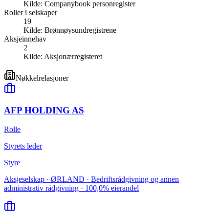
Kilde:
Companybook personregister
Roller i selskaper
19
Kilde:
Brønnøysundregistrene
Aksjeinnehav
2
Kilde:
Aksjonærregisteret
Nøkkelrelasjoner
AFP HOLDING AS
Rolle
Styrets leder
Styre
Aksjeselskap · ØRLAND · Bedriftsrådgivning og annen
administrativ rådgivning · 100,0% eierandel