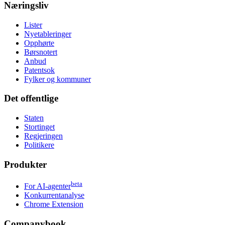
Næringsliv
Lister
Nyetableringer
Opphørte
Børsnotert
Anbud
Patentsok
Fylker og kommuner
Det offentlige
Staten
Stortinget
Regjeringen
Politikere
Produkter
beta
For AI-agenter
Konkurrentanalyse
Chrome Extension
Companybook