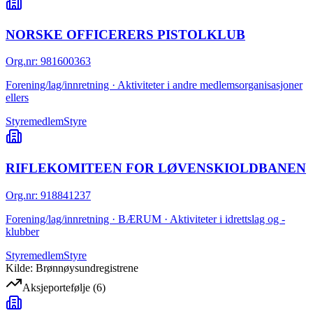
NORSKE OFFICERERS PISTOLKLUB
Org.nr
:
981600363
Forening/lag/innretning · Aktiviteter i andre medlemsorganisasjoner
ellers
Styremedlem
Styre
RIFLEKOMITEEN FOR LØVENSKIOLDBANEN
Org.nr
:
918841237
Forening/lag/innretning · BÆRUM · Aktiviteter i idrettslag og -
klubber
Styremedlem
Styre
Kilde: Brønnøysundregistrene
Aksjeportefølje
(
6
)