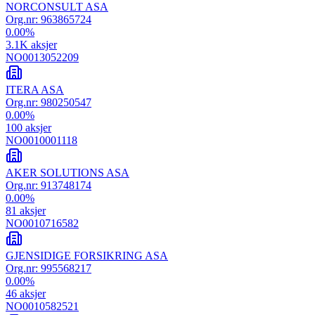
NORCONSULT ASA
Org.nr:
963865724
0.00
%
3.1K
aksjer
NO0013052209
ITERA ASA
Org.nr:
980250547
0.00
%
100
aksjer
NO0010001118
AKER SOLUTIONS ASA
Org.nr:
913748174
0.00
%
81
aksjer
NO0010716582
GJENSIDIGE FORSIKRING ASA
Org.nr:
995568217
0.00
%
46
aksjer
NO0010582521