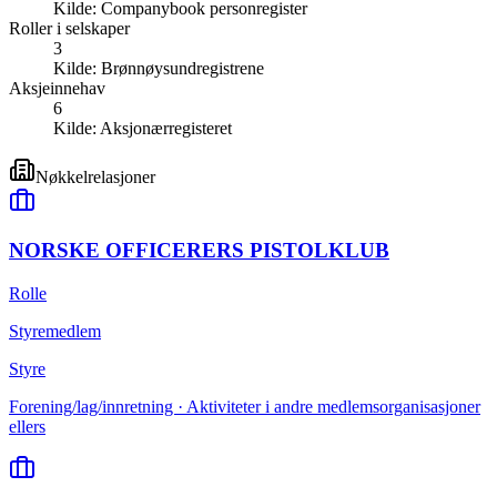
Kilde:
Companybook personregister
Roller i selskaper
3
Kilde:
Brønnøysundregistrene
Aksjeinnehav
6
Kilde:
Aksjonærregisteret
Nøkkelrelasjoner
NORSKE OFFICERERS PISTOLKLUB
Rolle
Styremedlem
Styre
Forening/lag/innretning · Aktiviteter i andre medlemsorganisasjoner
ellers