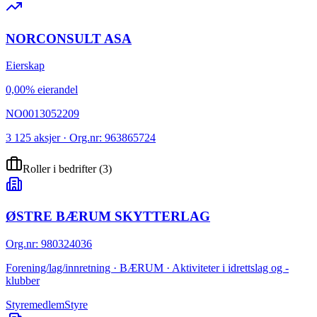
NORCONSULT ASA
Eierskap
0,00% eierandel
NO0013052209
3 125 aksjer · Org.nr: 963865724
Roller i bedrifter
(
3
)
ØSTRE BÆRUM SKYTTERLAG
Org.nr
:
980324036
Forening/lag/innretning · BÆRUM · Aktiviteter i idrettslag og -
klubber
Styremedlem
Styre