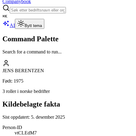
Companybook
⌘
K
AI
Bytt tema
Command Palette
Search for a command to run...
JENS BERENTZEN
Født
:
1975
3 roller i norske bedrifter
Kildebelagte fakta
Sist oppdatert:
5. desember 2025
Person-ID
vtCLEdM7