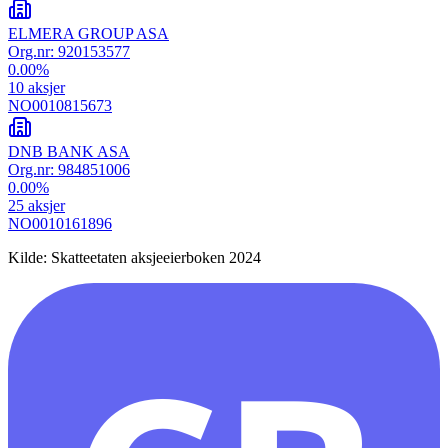
ELMERA GROUP ASA
Org.nr:
920153577
0.00
%
10
aksjer
NO0010815673
DNB BANK ASA
Org.nr:
984851006
0.00
%
25
aksjer
NO0010161896
Kilde: Skatteetaten aksjeeierboken 2024