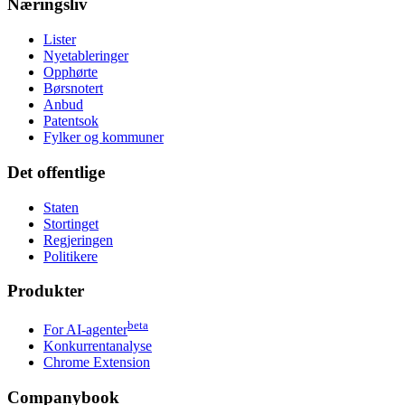
Næringsliv
Lister
Nyetableringer
Opphørte
Børsnotert
Anbud
Patentsok
Fylker og kommuner
Det offentlige
Staten
Stortinget
Regjeringen
Politikere
Produkter
beta
For AI-agenter
Konkurrentanalyse
Chrome Extension
Companybook