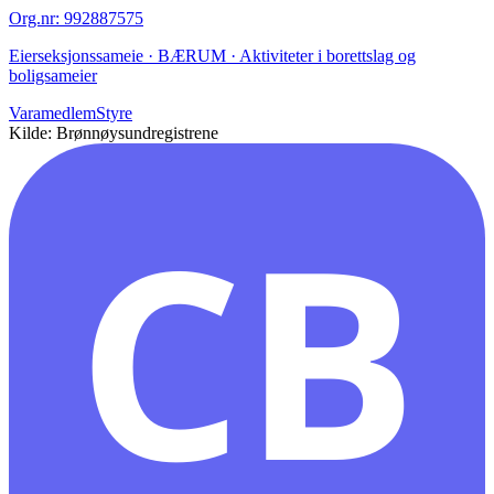
Org.nr
:
992887575
Eierseksjonssameie · BÆRUM · Aktiviteter i borettslag og
boligsameier
Varamedlem
Styre
Kilde: Brønnøysundregistrene
CB