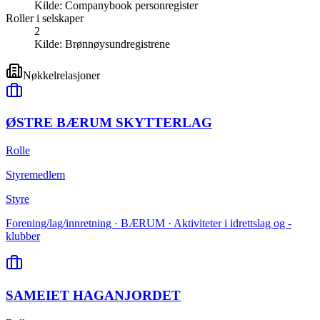
Kilde:
Companybook personregister
Roller i selskaper
2
Kilde:
Brønnøysundregistrene
Nøkkelrelasjoner
ØSTRE BÆRUM SKYTTERLAG
Rolle
Styremedlem
Styre
Forening/lag/innretning · BÆRUM · Aktiviteter i idrettslag og -
klubber
SAMEIET HAGANJORDET