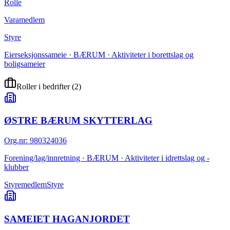
Rolle
Varamedlem
Styre
Eierseksjonssameie · BÆRUM · Aktiviteter i borettslag og
boligsameier
Roller i bedrifter
(
2
)
ØSTRE BÆRUM SKYTTERLAG
Org.nr
:
980324036
Forening/lag/innretning · BÆRUM · Aktiviteter i idrettslag og -
klubber
Styremedlem
Styre
SAMEIET HAGANJORDET