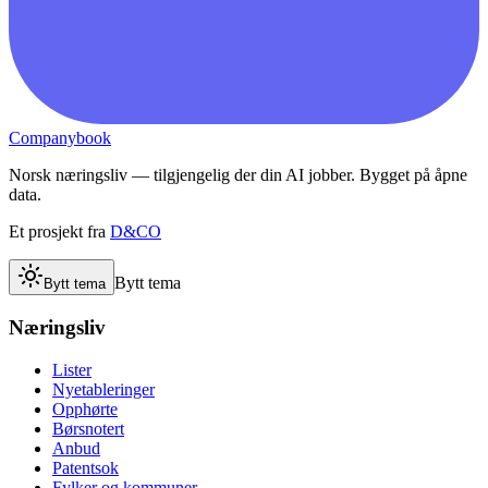
Companybook
Norsk næringsliv — tilgjengelig der din AI jobber. Bygget på åpne
data.
Et prosjekt fra
D&CO
Bytt tema
Bytt tema
Næringsliv
Lister
Nyetableringer
Opphørte
Børsnotert
Anbud
Patentsok
Fylker og kommuner