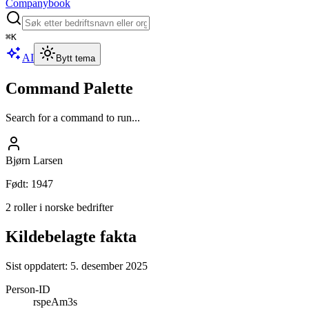
Companybook
⌘
K
AI
Bytt tema
Command Palette
Search for a command to run...
Bjørn Larsen
Født
:
1947
2 roller i norske bedrifter
Kildebelagte fakta
Sist oppdatert:
5. desember 2025
Person-ID
rspeAm3s