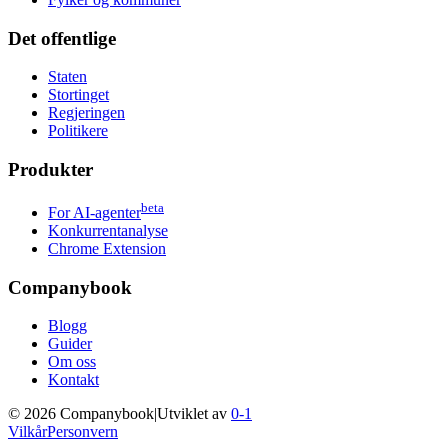
Det offentlige
Staten
Stortinget
Regjeringen
Politikere
Produkter
beta
For AI-agenter
Konkurrentanalyse
Chrome Extension
Companybook
Blogg
Guider
Om oss
Kontakt
©
2026
Companybook
|
Utviklet av
0-1
Vilkår
Personvern