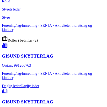
Rolle
Styrets leder
Styre
Forening/lag/innretning · SENJA · Aktiviteter i idrettslag og -
klubber
Roller i bedrifter
(
2
)
GISUND SKYTTERLAG
Org.nr
:
991266763
Forening/lag/innretning · SENJA · Aktiviteter i idrettslag og -
klubber
Daglig leder
Daglig leder
GISUND SKYTTERLAG