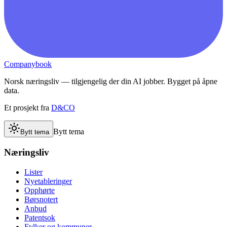
Companybook
Norsk næringsliv — tilgjengelig der din AI jobber. Bygget på åpne
data.
Et prosjekt fra
D&CO
Bytt tema
Bytt tema
Næringsliv
Lister
Nyetableringer
Opphørte
Børsnotert
Anbud
Patentsok
Fylker og kommuner