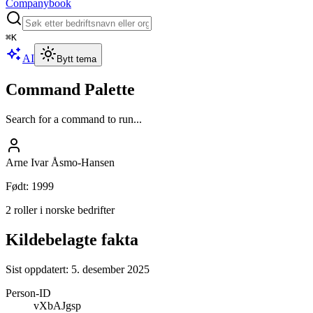
Companybook
⌘
K
AI
Bytt tema
Command Palette
Search for a command to run...
Arne Ivar Åsmo-Hansen
Født
:
1999
2 roller i norske bedrifter
Kildebelagte fakta
Sist oppdatert:
5. desember 2025
Person-ID
vXbAJgsp