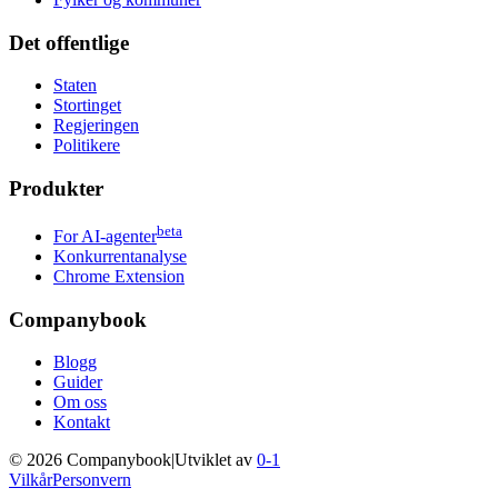
Det offentlige
Staten
Stortinget
Regjeringen
Politikere
Produkter
beta
For AI-agenter
Konkurrentanalyse
Chrome Extension
Companybook
Blogg
Guider
Om oss
Kontakt
©
2026
Companybook
|
Utviklet av
0-1
Vilkår
Personvern