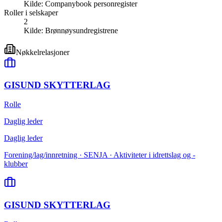
Kilde:
Companybook personregister
Roller i selskaper
2
Kilde:
Brønnøysundregistrene
Nøkkelrelasjoner
GISUND SKYTTERLAG
Rolle
Daglig leder
Daglig leder
Forening/lag/innretning · SENJA · Aktiviteter i idrettslag og -
klubber
GISUND SKYTTERLAG