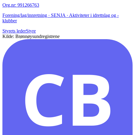
Org.nr
:
991266763
Forening/lag/innretning · SENJA · Aktiviteter i idrettslag og -
klubber
Styrets leder
Styre
Kilde: Brønnøysundregistrene
CB