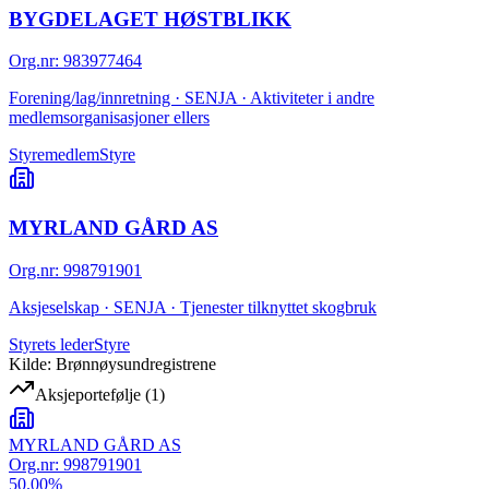
BYGDELAGET HØSTBLIKK
Org.nr
:
983977464
Forening/lag/innretning · SENJA · Aktiviteter i andre
medlemsorganisasjoner ellers
Styremedlem
Styre
MYRLAND GÅRD AS
Org.nr
:
998791901
Aksjeselskap · SENJA · Tjenester tilknyttet skogbruk
Styrets leder
Styre
Kilde: Brønnøysundregistrene
Aksjeportefølje
(
1
)
MYRLAND GÅRD AS
Org.nr:
998791901
50.00
%