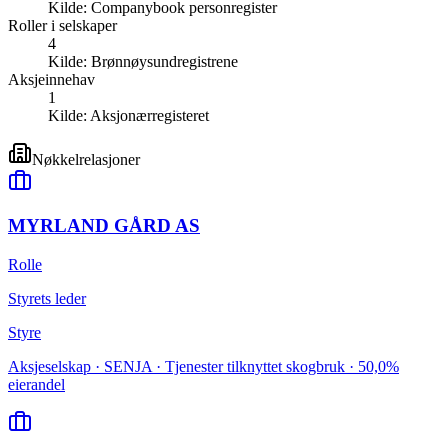
Kilde:
Companybook personregister
Roller i selskaper
4
Kilde:
Brønnøysundregistrene
Aksjeinnehav
1
Kilde:
Aksjonærregisteret
Nøkkelrelasjoner
MYRLAND GÅRD AS
Rolle
Styrets leder
Styre
Aksjeselskap · SENJA · Tjenester tilknyttet skogbruk · 50,0%
eierandel