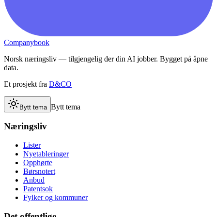
Companybook
Norsk næringsliv — tilgjengelig der din AI jobber. Bygget på åpne
data.
Et prosjekt fra
D&CO
Bytt tema
Bytt tema
Næringsliv
Lister
Nyetableringer
Opphørte
Børsnotert
Anbud
Patentsok
Fylker og kommuner
Det offentlige