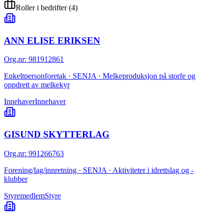
Roller i bedrifter
(
4
)
ANN ELISE ERIKSEN
Org.nr
:
981912861
Enkeltpersonforetak · SENJA · Melkeproduksjon på storfe og
oppdrett av melkekyr
Innehaver
Innehaver
GISUND SKYTTERLAG
Org.nr
:
991266763
Forening/lag/innretning · SENJA · Aktiviteter i idrettslag og -
klubber
Styremedlem
Styre