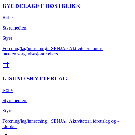
BYGDELAGET HØSTBLIKK
Rolle
Styremedlem
Styre
Forening/lag/innretning · SENJA · Aktiviteter i andre
medlemsorganisasjoner ellers
GISUND SKYTTERLAG
Rolle
Styremedlem
Styre
Forening/lag/innretning · SENJA · Aktiviteter i idrettslag og -
klubber