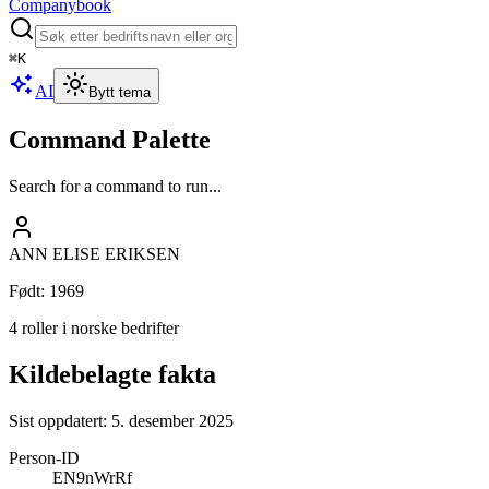
Companybook
⌘
K
AI
Bytt tema
Command Palette
Search for a command to run...
ANN ELISE ERIKSEN
Født
:
1969
4 roller i norske bedrifter
Kildebelagte fakta
Sist oppdatert:
5. desember 2025
Person-ID
EN9nWrRf