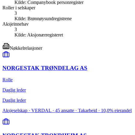
Kilde:
Companybook personregister
Roller i selskaper
3
Kilde:
Brønnøysundregistrene
Aksjeinnehav
3
Kilde:
Aksjonærregisteret
Nøkkelrelasjoner
NORGESTAK TRØNDELAG AS
Rolle
Daglig leder
Daglig leder
Aksjeselskap · VERDAL · 45 ansatte · Takarbeid · 10,0% eierandel