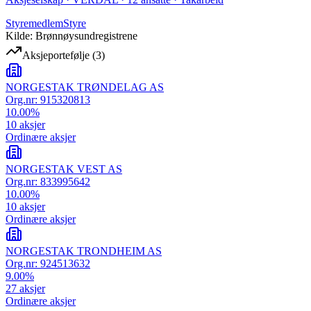
Styremedlem
Styre
Kilde: Brønnøysundregistrene
Aksjeportefølje
(
3
)
NORGESTAK TRØNDELAG AS
Org.nr:
915320813
10.00
%
10
aksjer
Ordinære aksjer
NORGESTAK VEST AS
Org.nr:
833995642
10.00
%
10
aksjer
Ordinære aksjer
NORGESTAK TRONDHEIM AS
Org.nr:
924513632
9.00
%
27
aksjer
Ordinære aksjer