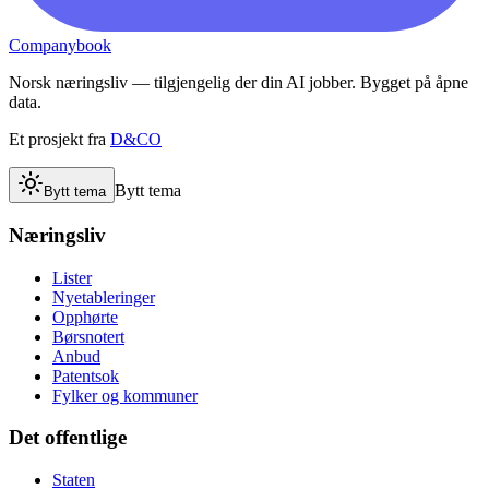
Companybook
Norsk næringsliv — tilgjengelig der din AI jobber. Bygget på åpne
data.
Et prosjekt fra
D&CO
Bytt tema
Bytt tema
Næringsliv
Lister
Nyetableringer
Opphørte
Børsnotert
Anbud
Patentsok
Fylker og kommuner
Det offentlige
Staten