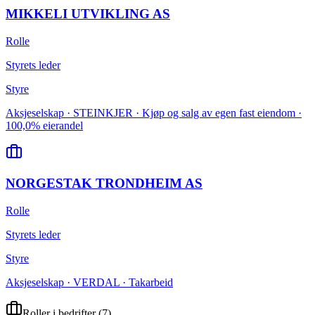
MIKKELI UTVIKLING AS
Rolle
Styrets leder
Styre
Aksjeselskap · STEINKJER · Kjøp og salg av egen fast eiendom ·
100,0% eierandel
NORGESTAK TRONDHEIM AS
Rolle
Styrets leder
Styre
Aksjeselskap · VERDAL · Takarbeid
Roller i bedrifter
(
7
)