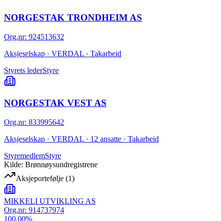
NORGESTAK TRONDHEIM AS
Org.nr
:
924513632
Aksjeselskap · VERDAL · Takarbeid
Styrets leder
Styre
NORGESTAK VEST AS
Org.nr
:
833995642
Aksjeselskap · VERDAL · 12 ansatte · Takarbeid
Styremedlem
Styre
Kilde: Brønnøysundregistrene
Aksjeportefølje
(
1
)
MIKKELI UTVIKLING AS
Org.nr:
914737974
100.00
%