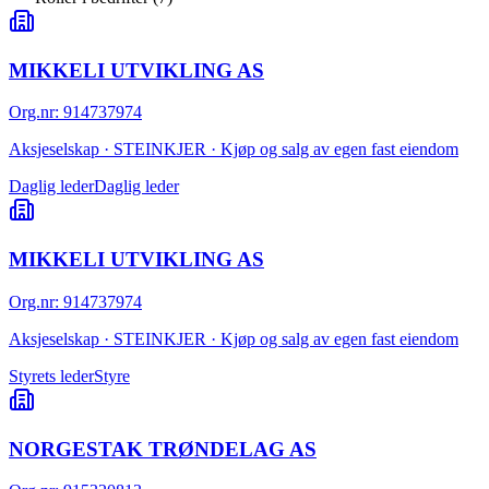
MIKKELI UTVIKLING AS
Org.nr
:
914737974
Aksjeselskap · STEINKJER · Kjøp og salg av egen fast eiendom
Daglig leder
Daglig leder
MIKKELI UTVIKLING AS
Org.nr
:
914737974
Aksjeselskap · STEINKJER · Kjøp og salg av egen fast eiendom
Styrets leder
Styre
NORGESTAK TRØNDELAG AS