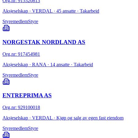
Org.nr
:
915320813
Aksjeselskap · VERDAL · 45 ansatte · Takarbeid
Styremedlem
Styre
NORGESTAK NORDLAND AS
Org.nr
:
917454981
Aksjeselskap · RANA · 14 ansatte · Takarbeid
Styremedlem
Styre
ENTREPRIMA AS
Org.nr
:
929100018
Aksjeselskap · VERDAL · Kjøp og salg av egen fast eiendom
Styremedlem
Styre