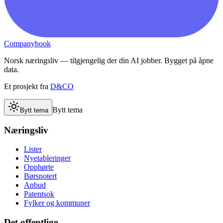
Companybook
Norsk næringsliv — tilgjengelig der din AI jobber. Bygget på åpne
data.
Et prosjekt fra
D&CO
Bytt tema
Bytt tema
Næringsliv
Lister
Nyetableringer
Opphørte
Børsnotert
Anbud
Patentsok
Fylker og kommuner
Det offentlige