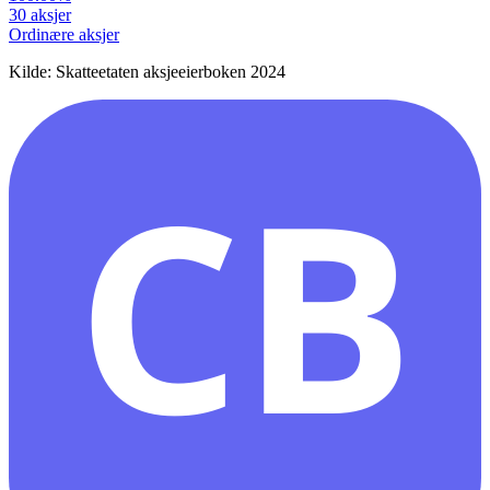
30
aksjer
Ordinære aksjer
Kilde: Skatteetaten aksjeeierboken 2024
CB