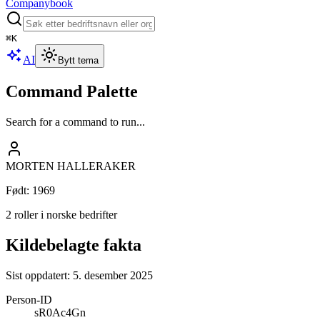
Companybook
⌘
K
AI
Bytt tema
Command Palette
Search for a command to run...
MORTEN HALLERAKER
Født
:
1969
2 roller i norske bedrifter
Kildebelagte fakta
Sist oppdatert:
5. desember 2025
Person-ID
sR0Ac4Gn