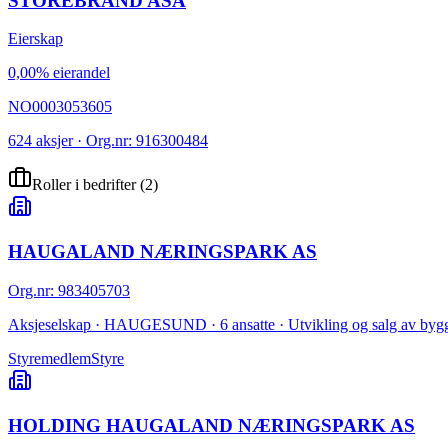
STOREBRAND ASA
Eierskap
0,00% eierandel
NO0003053605
624 aksjer · Org.nr: 916300484
Roller i bedrifter
(
2
)
HAUGALAND NÆRINGSPARK AS
Org.nr
:
983405703
Aksjeselskap · HAUGESUND · 6 ansatte · Utvikling og salg av bygg
Styremedlem
Styre
HOLDING HAUGALAND NÆRINGSPARK AS