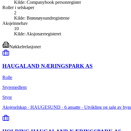
Kilde:
Companybook personregister
Roller i selskaper
2
Kilde:
Brønnøysundregistrene
Aksjeinnehav
10
Kilde:
Aksjonærregisteret
Nøkkelrelasjoner
HAUGALAND NÆRINGSPARK AS
Rolle
Styremedlem
Styre
Aksjeselskap · HAUGESUND · 6 ansatte · Utvikling og salg av bygg