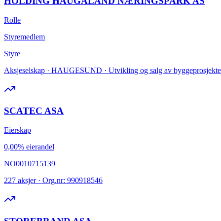
HOLDING HAUGALAND NÆRINGSPARK AS
Rolle
Styremedlem
Styre
Aksjeselskap · HAUGESUND · Utvikling og salg av byggeprosjekte
SCATEC ASA
Eierskap
0,00% eierandel
NO0010715139
227 aksjer · Org.nr: 990918546