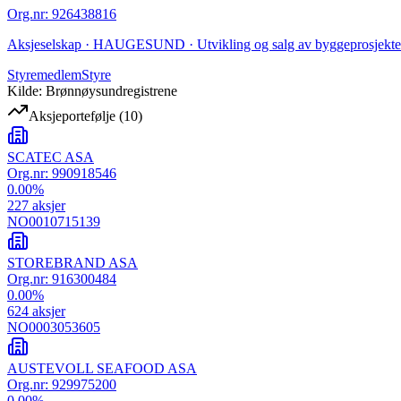
Org.nr
:
926438816
Aksjeselskap · HAUGESUND · Utvikling og salg av byggeprosjekte
Styremedlem
Styre
Kilde: Brønnøysundregistrene
Aksjeportefølje
(
10
)
SCATEC ASA
Org.nr:
990918546
0.00
%
227
aksjer
NO0010715139
STOREBRAND ASA
Org.nr:
916300484
0.00
%
624
aksjer
NO0003053605
AUSTEVOLL SEAFOOD ASA
Org.nr:
929975200
0.00
%