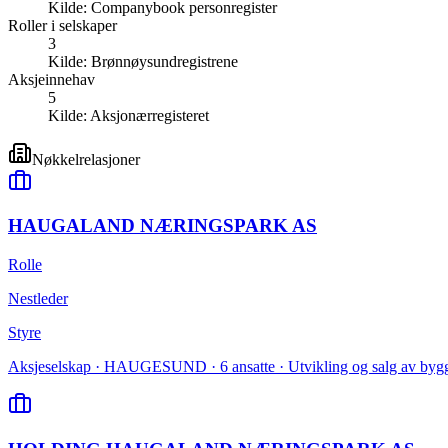
Kilde:
Companybook personregister
Roller i selskaper
3
Kilde:
Brønnøysundregistrene
Aksjeinnehav
5
Kilde:
Aksjonærregisteret
Nøkkelrelasjoner
HAUGALAND NÆRINGSPARK AS
Rolle
Nestleder
Styre
Aksjeselskap · HAUGESUND · 6 ansatte · Utvikling og salg av bygg