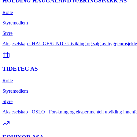
HOLDING HAUGALAND NÆRINGSPARK AS
Rolle
Styremedlem
Styre
Aksjeselskap · HAUGESUND · Utvikling og salg av byggeprosjekte
TIDETEC AS
Rolle
Styremedlem
Styre
Aksjeselskap · OSLO · Forskning og eksperimentell utvikling innenfo