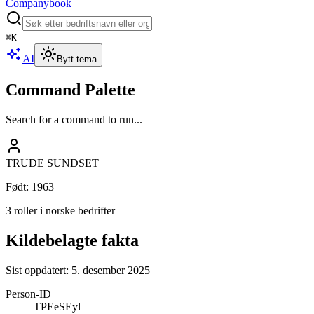
Companybook
⌘
K
AI
Bytt tema
Command Palette
Search for a command to run...
TRUDE SUNDSET
Født
:
1963
3 roller i norske bedrifter
Kildebelagte fakta
Sist oppdatert:
5. desember 2025
Person-ID
TPEeSEyl