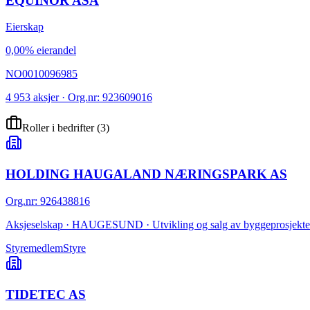
EQUINOR ASA
Eierskap
0,00% eierandel
NO0010096985
4 953 aksjer · Org.nr: 923609016
Roller i bedrifter
(
3
)
HOLDING HAUGALAND NÆRINGSPARK AS
Org.nr
:
926438816
Aksjeselskap · HAUGESUND · Utvikling og salg av byggeprosjekte
Styremedlem
Styre
TIDETEC AS