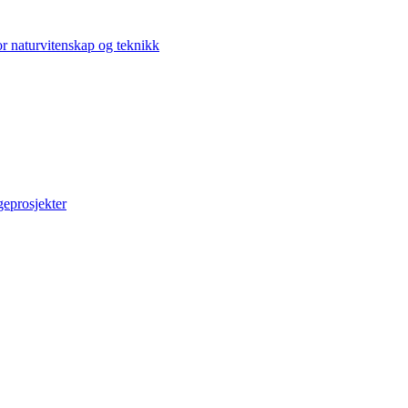
r naturvitenskap og teknikk
eprosjekter