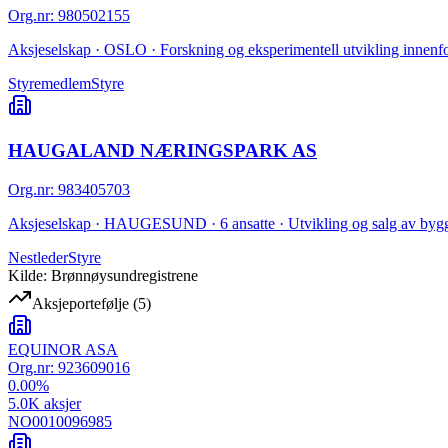
Org.nr
:
980502155
Aksjeselskap · OSLO · Forskning og eksperimentell utvikling innenfo
Styremedlem
Styre
HAUGALAND NÆRINGSPARK AS
Org.nr
:
983405703
Aksjeselskap · HAUGESUND · 6 ansatte · Utvikling og salg av bygg
Nestleder
Styre
Kilde: Brønnøysundregistrene
Aksjeportefølje
(
5
)
EQUINOR ASA
Org.nr:
923609016
0.00
%
5.0K
aksjer
NO0010096985