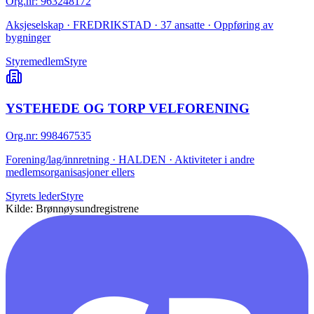
Org.nr
:
963248172
Aksjeselskap · FREDRIKSTAD · 37 ansatte · Oppføring av
bygninger
Styremedlem
Styre
YSTEHEDE OG TORP VELFORENING
Org.nr
:
998467535
Forening/lag/innretning · HALDEN · Aktiviteter i andre
medlemsorganisasjoner ellers
Styrets leder
Styre
Kilde: Brønnøysundregistrene