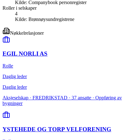
Kilde:
Companybook personregister
Roller i selskaper
4
Kilde:
Brønnøysundregistrene
Nøkkelrelasjoner
EGIL NORLI AS
Rolle
Daglig leder
Daglig leder
Aksjeselskap · FREDRIKSTAD · 37 ansatte · Oppføring av
bygninger
YSTEHEDE OG TORP VELFORENING