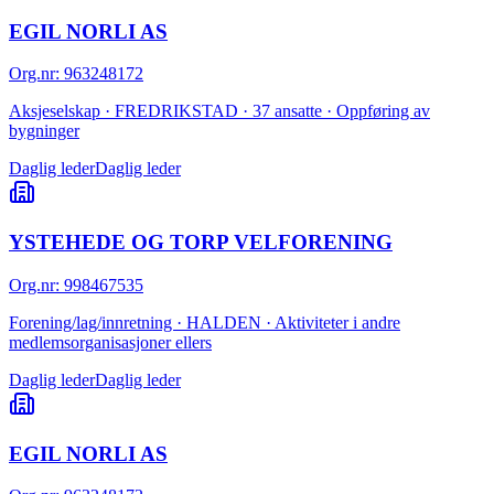
EGIL NORLI AS
Org.nr
:
963248172
Aksjeselskap · FREDRIKSTAD · 37 ansatte · Oppføring av
bygninger
Daglig leder
Daglig leder
YSTEHEDE OG TORP VELFORENING
Org.nr
:
998467535
Forening/lag/innretning · HALDEN · Aktiviteter i andre
medlemsorganisasjoner ellers
Daglig leder
Daglig leder
EGIL NORLI AS