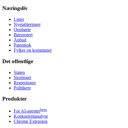
Næringsliv
Lister
Nyetableringer
Opphørte
Børsnotert
Anbud
Patentsok
Fylker og kommuner
Det offentlige
Staten
Stortinget
Regjeringen
Politikere
Produkter
beta
For AI-agenter
Konkurrentanalyse
Chrome Extension