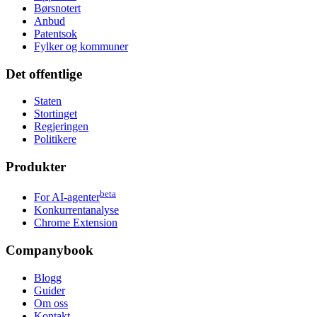
Børsnotert
Anbud
Patentsok
Fylker og kommuner
Det offentlige
Staten
Stortinget
Regjeringen
Politikere
Produkter
beta
For AI-agenter
Konkurrentanalyse
Chrome Extension
Companybook
Blogg
Guider
Om oss
Kontakt