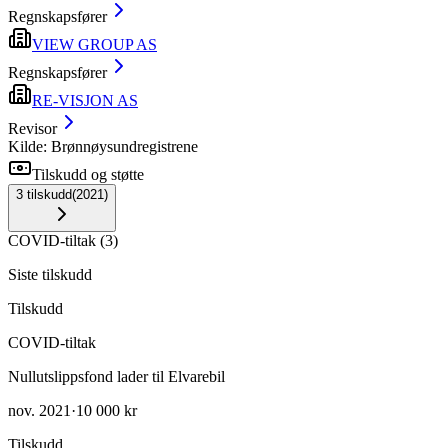
Regnskapsfører
VIEW GROUP AS
Regnskapsfører
RE-VISJON AS
Revisor
Kilde: Brønnøysundregistrene
Tilskudd og støtte
3
tilskudd
(
2021
)
COVID-tiltak
(
3
)
Siste tilskudd
Tilskudd
COVID-tiltak
Nullutslippsfond lader til Elvarebil
nov. 2021
·
10 000 kr
Tilskudd