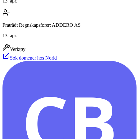
13. apr.
Fratrådt Regnskapsfører: ADDERO AS
13. apr.
Verktøy
Søk domener hos Norid
CB