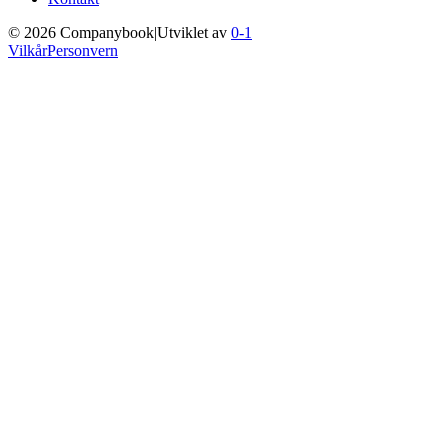
©
2026
Companybook
|
Utviklet av
0-1
Vilkår
Personvern