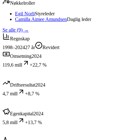
Nøkkelroller
Egil Norli
Styreleder
Camilla Aimee Amundsen
Daglig leder
Se alle (9)
→
Regnskap
1998–2024
27
år
Revidert
Omsetning
2024
119,6 mill
+22,7 %
Driftsresultat
2024
4,7 mill
+8,7 %
Egenkapital
2024
5,8 mill
+13,7 %