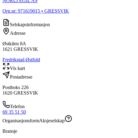
NORLI EGIL AS
Org.nr:
971619015
• GRESSVIK
Selskapsinformasjon
Adresse
Østkilen 8A
1621
GRESSVIK
Fredrikstad
,
Østfold
Vis kart
Postadresse
Postboks 226
1620
GRESSVIK
Telefon
69 35 51 50
Organisasjonsform
Aksjeselskap
Bransje