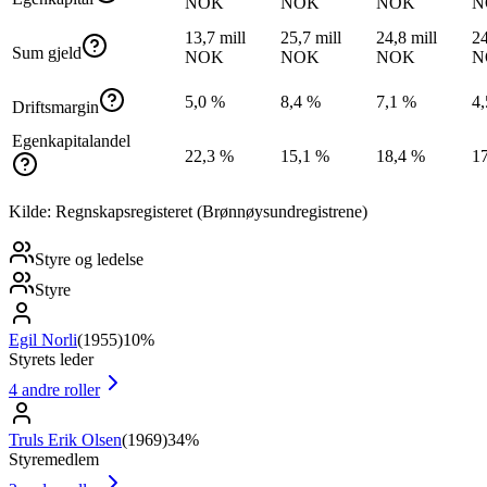
NOK
NOK
NOK
N
13,7 mill
25,7 mill
24,8 mill
24
Sum gjeld
NOK
NOK
NOK
N
5,0 %
8,4 %
7,1 %
4
Driftsmargin
Egenkapitalandel
22,3 %
15,1 %
18,4 %
1
Kilde: Regnskapsregisteret (Brønnøysundregistrene)
Styre og ledelse
Styre
Egil Norli
(
1955
)
10%
Styrets leder
4
andre roller
Truls Erik Olsen
(
1969
)
34%
Styremedlem