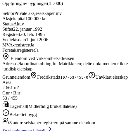
Oppføring av bygninger
(
41.000
)
Sektor
Private aksjeselskaper mv.
Aksjekapital
100 000 kr
Status
Aktiv
Stiftet
22. januar 1992
Registrert
20. feb. 1995
Vedtektsdato
1. juni 2006
MVA-registrert
Ja
Foretaksregisteret
Ja
Eiendom ved virksomhetsadressen
Adresse-/koordinatkobling fra Matrikkelen; dette dokumenterer ikke
juridisk eierskap.
Grunneiendom
Fredrikstad
Uavklart eierskap
3107-53/455-0
Areal
2 661 m²
Gnr / Bnr
53
/
455
Lagerhall
(
Midlertidig brukstillatelse
)
Bekreftet bygg
3
andre selskap
er
registrert på samme eiendom
Se eiendommen i detalj