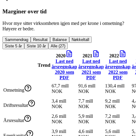
Marginer over tid
Hvor mye sitter virksomheten igjen med per krone i omsetning?
Høyere er bedre.
Sammendrag
Resultat
Balanse
Nøkkeltall
Siste 5 år
Siste 10 år
Alle (27)
2020
2021
2022
Last ned
Last ned
Last ned
Trend
årsregnskap
årsregnskap
årsregnskap
å
2020
som
2021
som
2022
som
PDF
PDF
PDF
67,7 mill
91,6 mill
130,4 mill
97
Omsetning
NOK
NOK
NOK
N
3,4 mill
7,7 mill
9,2 mill
4,
Driftsresultat
NOK
NOK
NOK
N
2,6 mill
5,9 mill
7,2 mill
3,
Årsresultat
NOK
NOK
NOK
N
3,9 mill
4,6 mill
5,6 mill
5,
Egenkapital