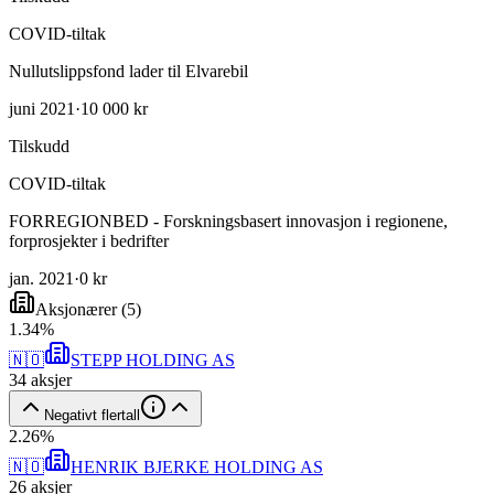
COVID-tiltak
Nullutslippsfond lader til Elvarebil
juni 2021
·
10 000 kr
Tilskudd
COVID-tiltak
FORREGIONBED - Forskningsbasert innovasjon i regionene,
forprosjekter i bedrifter
jan. 2021
·
0 kr
Aksjonærer
(
5
)
1
.
34
%
🇳🇴
STEPP HOLDING AS
34
aksjer
Negativt flertall
2
.
26
%
🇳🇴
HENRIK BJERKE HOLDING AS
26
aksjer