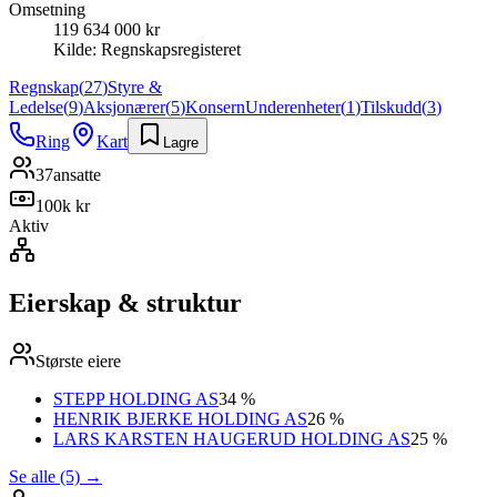
Omsetning
119 634 000 kr
Kilde:
Regnskapsregisteret
Regnskap
(
27
)
Styre &
Ledelse
(
9
)
Aksjonærer
(
5
)
Konsern
Underenheter
(
1
)
Tilskudd
(
3
)
Ring
Kart
Lagre
37
ansatte
100k kr
Aktiv
Eierskap & struktur
Største eiere
STEPP HOLDING AS
34 %
HENRIK BJERKE HOLDING AS
26 %
LARS KARSTEN HAUGERUD HOLDING AS
25 %
Se alle (5)
→