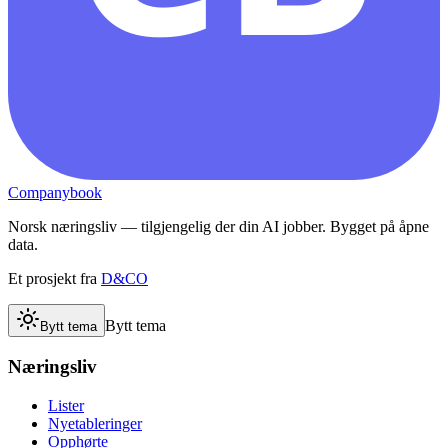
Companybook
Norsk næringsliv — tilgjengelig der din AI jobber. Bygget på åpne
data.
Et prosjekt fra
D&CO
Bytt tema
Bytt tema
Næringsliv
Lister
Nyetableringer
Opphørte