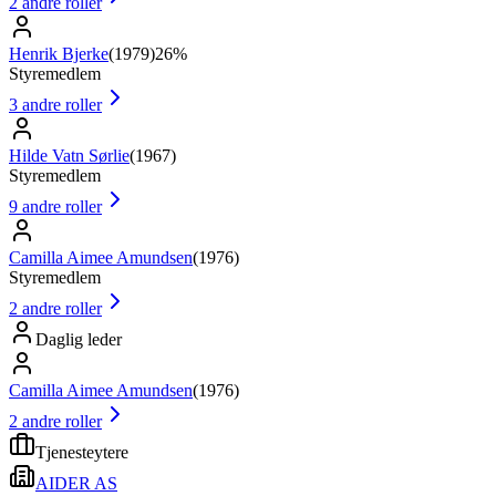
2
andre roller
Henrik Bjerke
(
1979
)
26%
Styremedlem
3
andre roller
Hilde Vatn Sørlie
(
1967
)
Styremedlem
9
andre roller
Camilla Aimee Amundsen
(
1976
)
Styremedlem
2
andre roller
Daglig leder
Camilla Aimee Amundsen
(
1976
)
2
andre roller
Tjenesteytere
AIDER AS