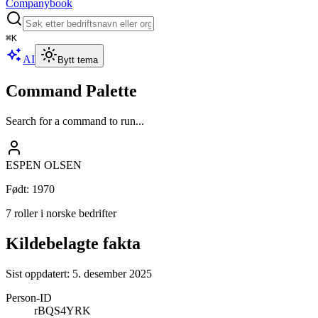
Companybook
⌘
K
AI
Bytt tema
Command Palette
Search for a command to run...
ESPEN OLSEN
Født
:
1970
7 roller i norske bedrifter
Kildebelagte fakta
Sist oppdatert:
5. desember 2025
Person-ID
rBQS4YRK