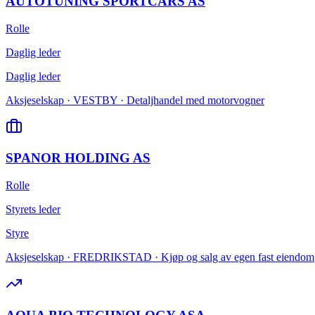
AUTOTUNING SPORTCARS AS
Rolle
Daglig leder
Daglig leder
Aksjeselskap · VESTBY · Detaljhandel med motorvogner
SPANOR HOLDING AS
Rolle
Styrets leder
Styre
Aksjeselskap · FREDRIKSTAD · Kjøp og salg av egen fast eiendom