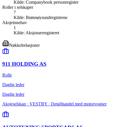
Kilde:
Companybook personregister
Roller i selskaper
7
Kilde:
Brønnøysundregistrene
Aksjeinnehav
1
Kilde:
Aksjonærregisteret
Nøkkelrelasjoner
911 HOLDING AS
Rolle
Daglig leder
Daglig leder
Aksjeselskap · VESTBY · Detaljhandel med motorvogner