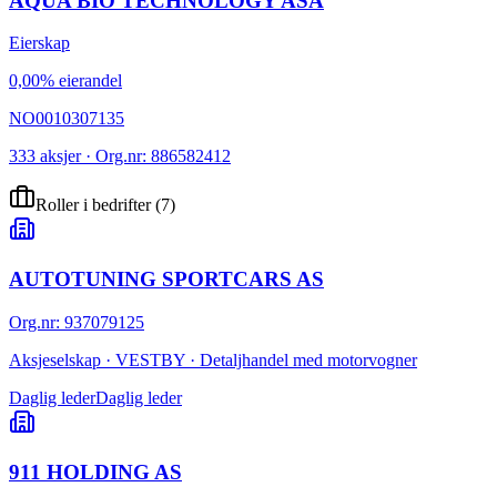
AQUA BIO TECHNOLOGY ASA
Eierskap
0,00% eierandel
NO0010307135
333 aksjer · Org.nr: 886582412
Roller i bedrifter
(
7
)
AUTOTUNING SPORTCARS AS
Org.nr
:
937079125
Aksjeselskap · VESTBY · Detaljhandel med motorvogner
Daglig leder
Daglig leder
911 HOLDING AS