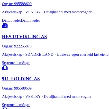
Org.nr
:
995588609
Aksjeselskap · VESTBY · Detaljhandel med motorvogner
Daglig leder
Daglig leder
HES UTVIKLING AS
Org.nr
:
922255873
Aksjeselskap · SØNDRE LAND · Utleie av egen eller leid fast eien
Styremedlem
Styre
911 HOLDING AS
Org.nr
:
995588609
Aksjeselskap · VESTBY · Detaljhandel med motorvogner
Styremedlem
Styre