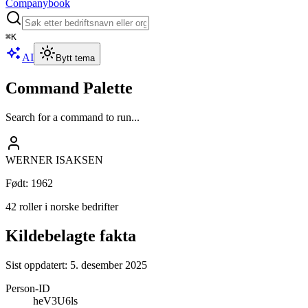
Companybook
⌘
K
AI
Bytt tema
Command Palette
Search for a command to run...
WERNER ISAKSEN
Født
:
1962
42 roller i norske bedrifter
Kildebelagte fakta
Sist oppdatert:
5. desember 2025
Person-ID
heV3U6ls