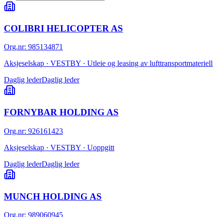
COLIBRI HELICOPTER AS
Org.nr
:
985134871
Aksjeselskap · VESTBY · Utleie og leasing av lufttransportmateriell
Daglig leder
Daglig leder
FORNYBAR HOLDING AS
Org.nr
:
926161423
Aksjeselskap · VESTBY · Uoppgitt
Daglig leder
Daglig leder
MUNCH HOLDING AS
Org.nr
:
989060945