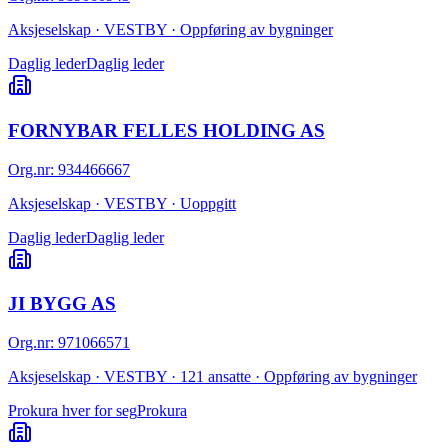
Aksjeselskap · VESTBY · Oppføring av bygninger
Daglig leder
Daglig leder
FORNYBAR FELLES HOLDING AS
Org.nr
:
934466667
Aksjeselskap · VESTBY · Uoppgitt
Daglig leder
Daglig leder
JI BYGG AS
Org.nr
:
971066571
Aksjeselskap · VESTBY · 121 ansatte · Oppføring av bygninger
Prokura hver for seg
Prokura