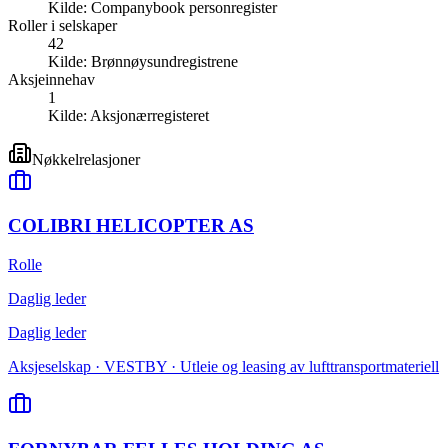
Kilde:
Companybook personregister
Roller i selskaper
42
Kilde:
Brønnøysundregistrene
Aksjeinnehav
1
Kilde:
Aksjonærregisteret
Nøkkelrelasjoner
COLIBRI HELICOPTER AS
Rolle
Daglig leder
Daglig leder
Aksjeselskap · VESTBY · Utleie og leasing av lufttransportmateriell