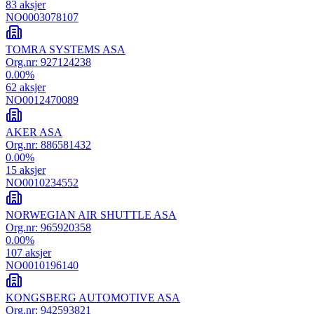
83
aksjer
NO0003078107
TOMRA SYSTEMS ASA
Org.nr:
927124238
0.00
%
62
aksjer
NO0012470089
AKER ASA
Org.nr:
886581432
0.00
%
15
aksjer
NO0010234552
NORWEGIAN AIR SHUTTLE ASA
Org.nr:
965920358
0.00
%
107
aksjer
NO0010196140
KONGSBERG AUTOMOTIVE ASA
Org.nr:
942593821