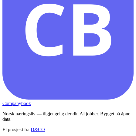
CB
Companybook
Norsk næringsliv — tilgjengelig der din AI jobber. Bygget på åpne
data.
Et prosjekt fra
D&CO