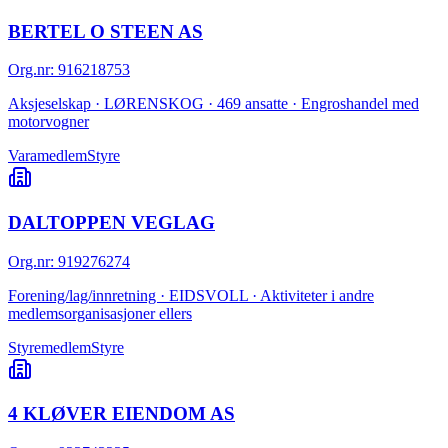
BERTEL O STEEN AS
Org.nr
:
916218753
Aksjeselskap · LØRENSKOG · 469 ansatte · Engroshandel med
motorvogner
Varamedlem
Styre
DALTOPPEN VEGLAG
Org.nr
:
919276274
Forening/lag/innretning · EIDSVOLL · Aktiviteter i andre
medlemsorganisasjoner ellers
Styremedlem
Styre
4 KLØVER EIENDOM AS