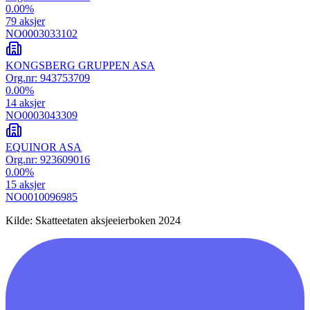
0.00
%
79
aksjer
NO0003033102
KONGSBERG GRUPPEN ASA
Org.nr:
943753709
0.00
%
14
aksjer
NO0003043309
EQUINOR ASA
Org.nr:
923609016
0.00
%
15
aksjer
NO0010096985
Kilde: Skatteetaten aksjeeierboken 2024