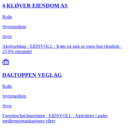
4 KLØVER EIENDOM AS
Rolle
Styremedlem
Styre
Aksjeselskap · EIDSVOLL · Kjøp og salg av egen fast eiendom ·
25,0% eierandel
DALTOPPEN VEGLAG
Rolle
Styremedlem
Styre
Forening/lag/innretning · EIDSVOLL · Aktiviteter i andre
medlemsorganisasjoner ellers