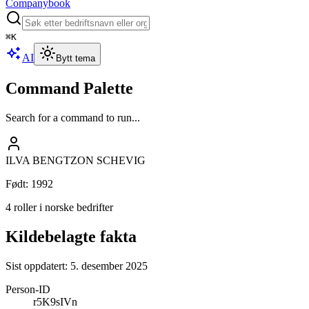
Companybook
⌘
K
AI
Bytt tema
Command Palette
Search for a command to run...
ILVA BENGTZON SCHEVIG
Født
:
1992
4 roller i norske bedrifter
Kildebelagte fakta
Sist oppdatert:
5. desember 2025
Person-ID
r5K9sIVn