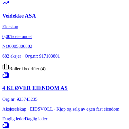
Veidekke ASA
Eierskap
0,00% eierandel
NO0005806802
682 aksjer · Org.nr: 917103801
Roller i bedrifter
(
4
)
4 KLØVER EIENDOM AS
Org.nr
:
923743235
Aksjeselskap · EIDSVOLL · Kjøp og salg av egen fast eiendom
Daglig leder
Daglig leder