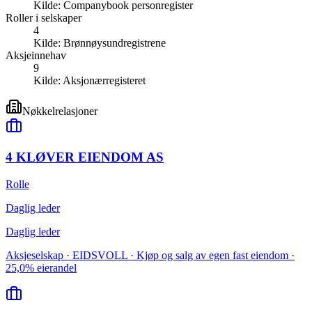
Kilde:
Companybook personregister
Roller i selskaper
4
Kilde:
Brønnøysundregistrene
Aksjeinnehav
9
Kilde:
Aksjonærregisteret
Nøkkelrelasjoner
4 KLØVER EIENDOM AS
Rolle
Daglig leder
Daglig leder
Aksjeselskap · EIDSVOLL · Kjøp og salg av egen fast eiendom ·
25,0% eierandel