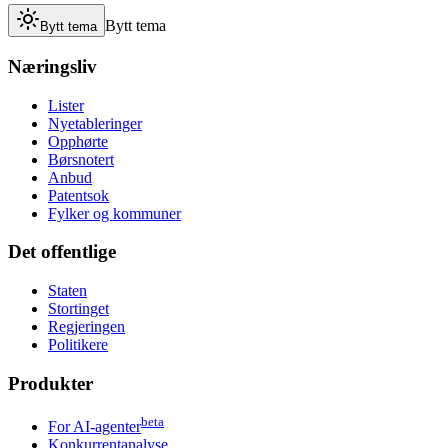
Bytt tema
Bytt tema
Næringsliv
Lister
Nyetableringer
Opphørte
Børsnotert
Anbud
Patentsok
Fylker og kommuner
Det offentlige
Staten
Stortinget
Regjeringen
Politikere
Produkter
beta
For AI-agenter
Konkurrentanalyse