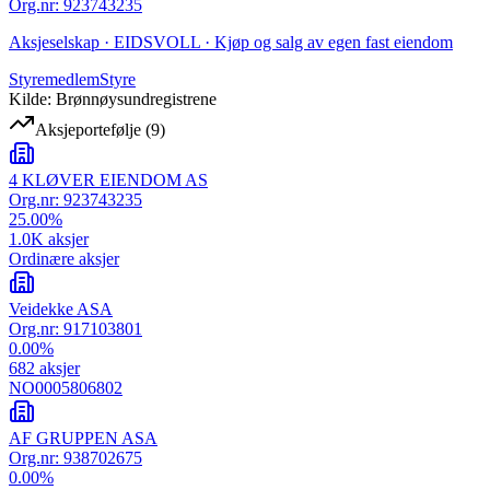
Org.nr
:
923743235
Aksjeselskap · EIDSVOLL · Kjøp og salg av egen fast eiendom
Styremedlem
Styre
Kilde: Brønnøysundregistrene
Aksjeportefølje
(
9
)
4 KLØVER EIENDOM AS
Org.nr:
923743235
25.00
%
1.0K
aksjer
Ordinære aksjer
Veidekke ASA
Org.nr:
917103801
0.00
%
682
aksjer
NO0005806802
AF GRUPPEN ASA
Org.nr:
938702675
0.00
%