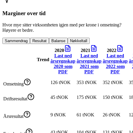
Marginer over tid
Hvor mye sitter virksomheten igjen med per krone i omsetning?
Høyere er bedre.
Sammendrag
Resultat
Balanse
Nøkkeltall
2020
2021
2022
Last ned
Last ned
Last ned
Trend
årsregnskap
årsregnskap
årsregnskap
å
2020
som
2021
som
2022
som
PDF
PDF
PDF
126 tNOK
353 tNOK
352 tNOK
3
Omsetning
45 tNOK
175 tNOK
150 tNOK
1
Driftsresultat
9 tNOK
61 tNOK
26 tNOK
1
Årsresultat
43 tNOK
104 tNOK
131 tNOK
1