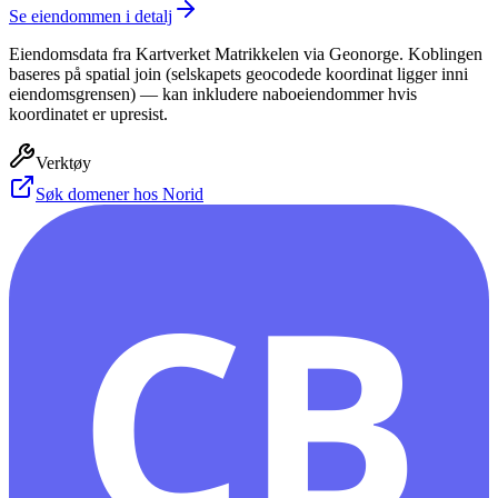
Se eiendommen i detalj
Eiendomsdata fra Kartverket Matrikkelen via Geonorge. Koblingen
baseres på spatial join (selskapets geocodede koordinat ligger inni
eiendomsgrensen) — kan inkludere naboeiendommer hvis
koordinatet er upresist.
Verktøy
Søk domener hos Norid
CB