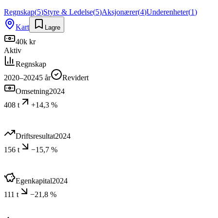
Regnskap
(
5
)
Styre & Ledelse
(
5
)
Aksjonærer
(
4
)
Underenheter
(
1
)
Kart
Lagre
40k kr
Aktiv
Regnskap
2020–2024
5
år
Revidert
Omsetning
2024
408 t
+14,3 %
Driftsresultat
2024
156 t
−15,7 %
Egenkapital
2024
111 t
−21,8 %