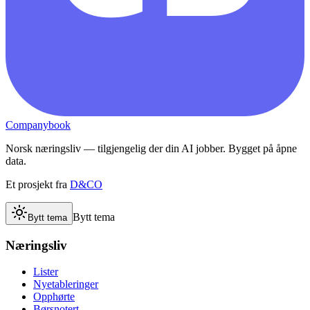
Companybook
Norsk næringsliv — tilgjengelig der din AI jobber. Bygget på åpne
data.
Et prosjekt fra
D&CO
Bytt tema
Bytt tema
Næringsliv
Lister
Nyetableringer
Opphørte
Børsnotert