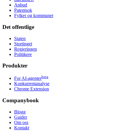
Anbud
Patentsok
Fylker og kommuner
Det offentlige
Staten
Stortinget
Regjeringen
Politikere
Produkter
beta
For AI-agenter
Konkurrentanalyse
Chrome Extension
Companybook
Blogg
Guider
Om oss
Kontakt