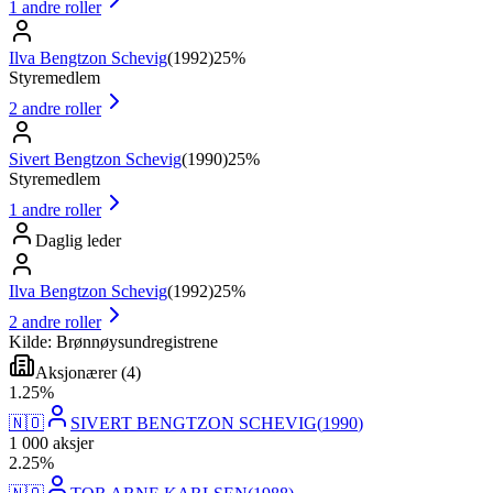
1
andre roller
Ilva Bengtzon Schevig
(
1992
)
25%
Styremedlem
2
andre roller
Sivert Bengtzon Schevig
(
1990
)
25%
Styremedlem
1
andre roller
Daglig leder
Ilva Bengtzon Schevig
(
1992
)
25%
2
andre roller
Kilde: Brønnøysundregistrene
Aksjonærer
(
4
)
1
.
25
%
🇳🇴
SIVERT BENGTZON SCHEVIG
(
1990
)
1 000
aksjer
2
.
25
%