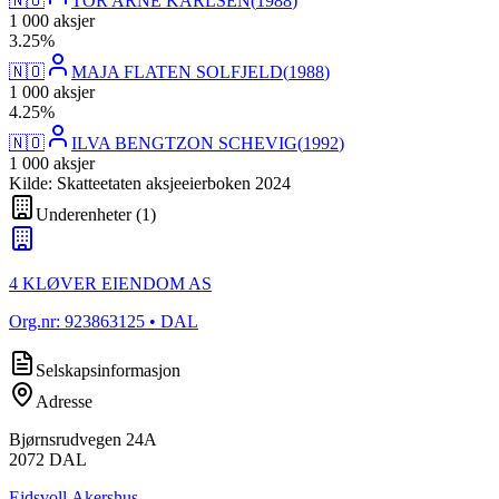
🇳🇴
TOR ARNE KARLSEN
(
1988
)
1 000
aksjer
3
.
25
%
🇳🇴
MAJA FLATEN SOLFJELD
(
1988
)
1 000
aksjer
4
.
25
%
🇳🇴
ILVA BENGTZON SCHEVIG
(
1992
)
1 000
aksjer
Kilde: Skatteetaten aksjeeierboken 2024
Underenheter
(
1
)
4 KLØVER EIENDOM AS
Org.nr:
923863125
• DAL
Selskapsinformasjon
Adresse
Bjørnsrudvegen 24A
2072
DAL
Eidsvoll
,
Akershus