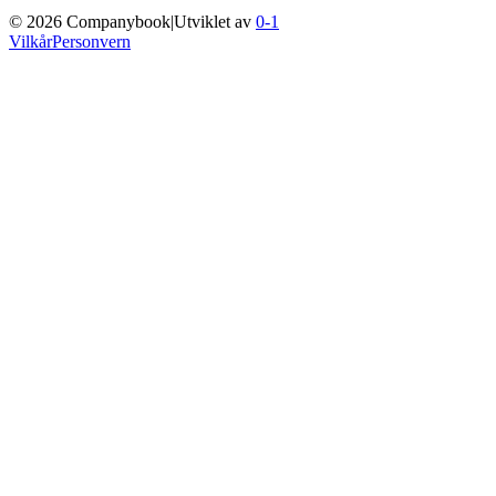
©
2026
Companybook
|
Utviklet av
0-1
Vilkår
Personvern