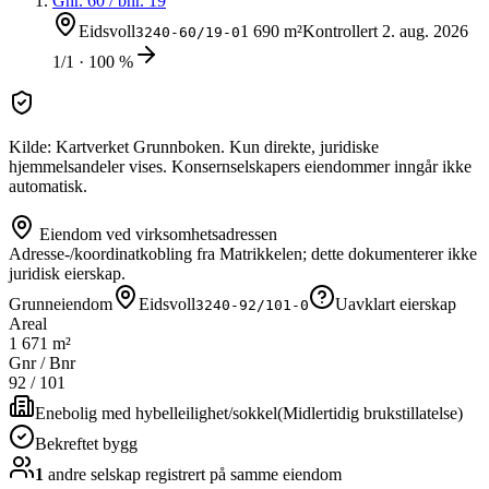
Gnr.
60
/ bnr.
19
Eidsvoll
1 690 m²
Kontrollert
2. aug. 2026
3240-60/19-0
1/1 · 100 %
Kilde: Kartverket Grunnboken. Kun direkte, juridiske
hjemmelsandeler vises. Konsernselskapers eiendommer inngår ikke
automatisk.
Eiendom ved virksomhetsadressen
Adresse-/koordinatkobling fra Matrikkelen; dette dokumenterer ikke
juridisk eierskap.
Grunneiendom
Eidsvoll
Uavklart eierskap
3240-92/101-0
Areal
1 671 m²
Gnr / Bnr
92
/
101
Enebolig med hybelleilighet/sokkel
(
Midlertidig brukstillatelse
)
Bekreftet bygg
1
andre selskap
registrert på samme eiendom