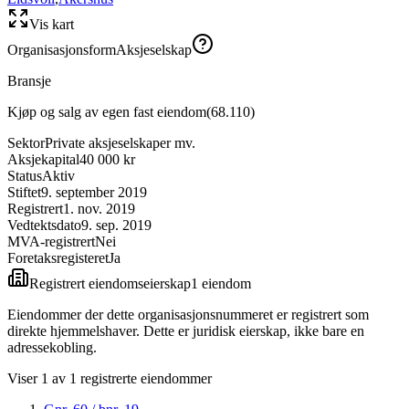
Vis kart
Organisasjonsform
Aksjeselskap
Bransje
Kjøp og salg av egen fast eiendom
(
68.110
)
Sektor
Private aksjeselskaper mv.
Aksjekapital
40 000 kr
Status
Aktiv
Stiftet
9. september 2019
Registrert
1. nov. 2019
Vedtektsdato
9. sep. 2019
MVA-registrert
Nei
Foretaksregisteret
Ja
Registrert eiendomseierskap
1
eiendom
Eiendommer der dette organisasjonsnummeret er registrert som
direkte hjemmelshaver. Dette er juridisk eierskap, ikke bare en
adressekobling.
Viser
1
av
1
registrerte eiendommer