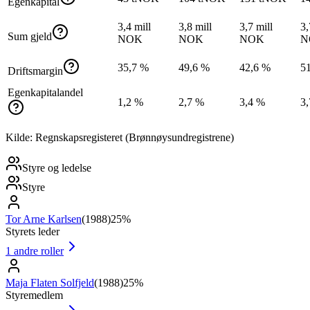
Egenkapital
3,4 mill
3,8 mill
3,7 mill
3,
Sum gjeld
NOK
NOK
NOK
N
35,7 %
49,6 %
42,6 %
5
Driftsmargin
Egenkapitalandel
1,2 %
2,7 %
3,4 %
3
Kilde: Regnskapsregisteret (Brønnøysundregistrene)
Styre og ledelse
Styre
Tor Arne Karlsen
(
1988
)
25%
Styrets leder
1
andre roller
Maja Flaten Solfjeld
(
1988
)
25%
Styremedlem