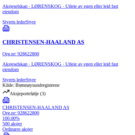
Aksjeselskap · LØRENSKOG · Utleie av egen eller leid fast
eiendom
Styrets leder
Styre
CHRISTENSEN-HAALAND AS
Org.nr
:
928622800
Aksjeselskap · LØRENSKOG · Utleie av egen eller leid fast
eiendom
Styrets leder
Styre
Kilde: Brønnøysundregistrene
Aksjeportefølje
(
3
)
CHRISTENSEN-HAALAND AS
Org.nr:
928622800
100.00
%
500
aksjer
Ordinære aksjer