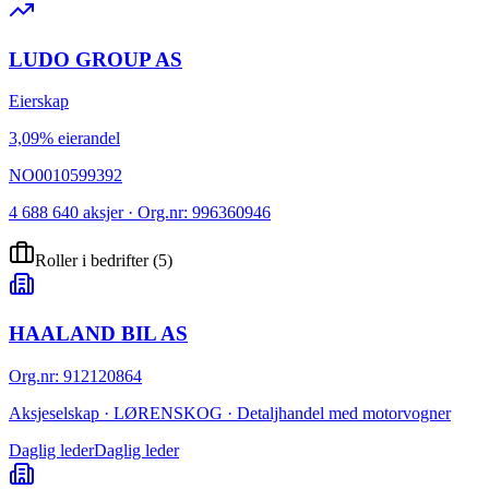
LUDO GROUP AS
Eierskap
3,09% eierandel
NO0010599392
4 688 640 aksjer · Org.nr: 996360946
Roller i bedrifter
(
5
)
HAALAND BIL AS
Org.nr
:
912120864
Aksjeselskap · LØRENSKOG · Detaljhandel med motorvogner
Daglig leder
Daglig leder