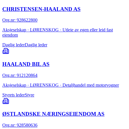
CHRISTENSEN-HAALAND AS
Org.nr
:
928622800
Aksjeselskap · LØRENSKOG · Utleie av egen eller leid fast
eiendom
Daglig leder
Daglig leder
HAALAND BIL AS
Org.nr
:
912120864
Aksjeselskap · LØRENSKOG · Detaljhandel med motorvogner
Styrets leder
Styre
ØSTLANDSKE NÆRINGSEIENDOM AS
Org.nr
:
928580636