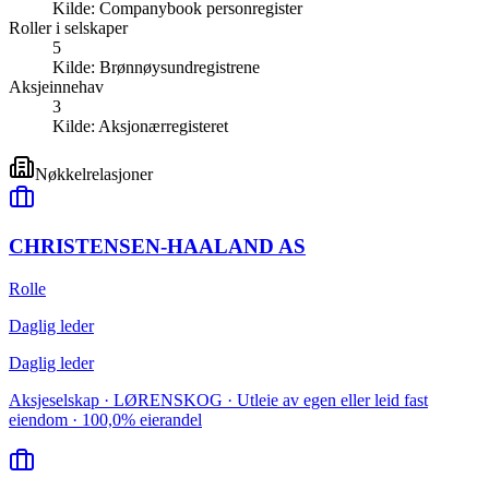
Kilde:
Companybook personregister
Roller i selskaper
5
Kilde:
Brønnøysundregistrene
Aksjeinnehav
3
Kilde:
Aksjonærregisteret
Nøkkelrelasjoner
CHRISTENSEN-HAALAND AS
Rolle
Daglig leder
Daglig leder
Aksjeselskap · LØRENSKOG · Utleie av egen eller leid fast
eiendom · 100,0% eierandel