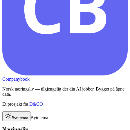
CB
Companybook
Norsk næringsliv — tilgjengelig der din AI jobber. Bygget på åpne
data.
Et prosjekt fra
D&CO
Bytt tema
Bytt tema
Næringsliv