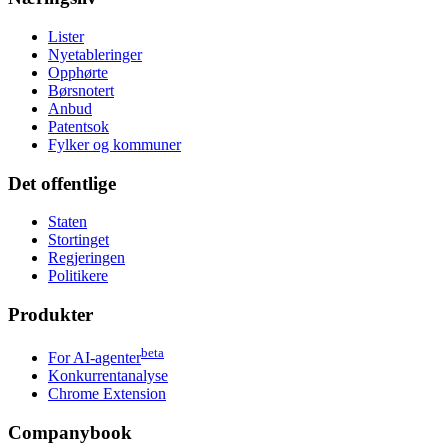
Lister
Nyetableringer
Opphørte
Børsnotert
Anbud
Patentsok
Fylker og kommuner
Det offentlige
Staten
Stortinget
Regjeringen
Politikere
Produkter
beta
For AI-agenter
Konkurrentanalyse
Chrome Extension
Companybook