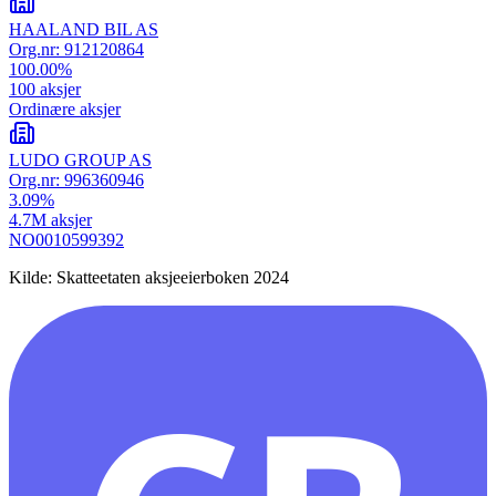
HAALAND BIL AS
Org.nr:
912120864
100.00
%
100
aksjer
Ordinære aksjer
LUDO GROUP AS
Org.nr:
996360946
3.09
%
4.7M
aksjer
NO0010599392
Kilde: Skatteetaten aksjeeierboken 2024