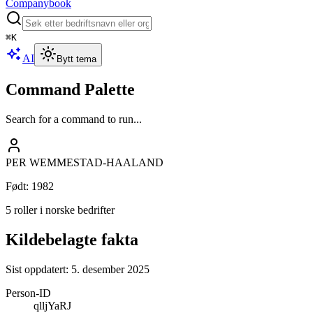
Companybook
⌘
K
AI
Bytt tema
Command Palette
Search for a command to run...
PER WEMMESTAD-HAALAND
Født
:
1982
5 roller i norske bedrifter
Kildebelagte fakta
Sist oppdatert:
5. desember 2025
Person-ID
qlljYaRJ