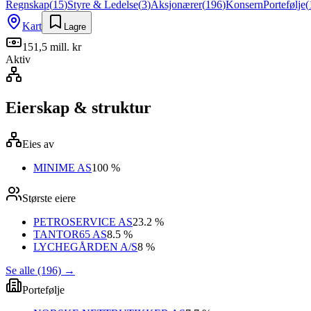
Regnskap
(
15
)
Styre & Ledelse
(
3
)
Aksjonærer
(
196
)
Konsern
Portefølje
(
Kart
Lagre
151,5 mill. kr
Aktiv
Eierskap & struktur
Eies av
MINIME AS
100 %
Største eiere
PETROSERVICE AS
23.2 %
TANTOR65 AS
8.5 %
LYCHEGÅRDEN A/S
8 %
Se alle (196)
→
Portefølje