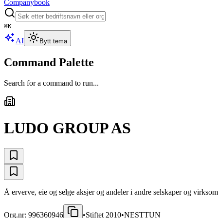
Companybook
⌘
K
AI
Bytt tema
Command Palette
Search for a command to run...
LUDO GROUP AS
Å erverve, eie og selge aksjer og andeler i andre selskaper og virksom
Org.nr:
996360946
•
Stiftet
2010
•
NESTTUN