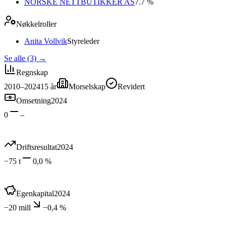
NORSKE NETTBUTIKKER AS
7.7 %
Nøkkelroller
Anita Vollvik
Styreleder
Se alle (3)
→
Regnskap
2010–2024
15
år
Morselskap
Revidert
Omsetning
2024
0
–
Driftsresultat
2024
−75 t
0,0 %
Egenkapital
2024
−20 mill
−0,4 %