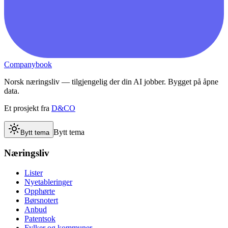
Companybook
Norsk næringsliv — tilgjengelig der din AI jobber. Bygget på åpne
data.
Et prosjekt fra
D&CO
Bytt tema
Bytt tema
Næringsliv
Lister
Nyetableringer
Opphørte
Børsnotert
Anbud
Patentsok
Fylker og kommuner