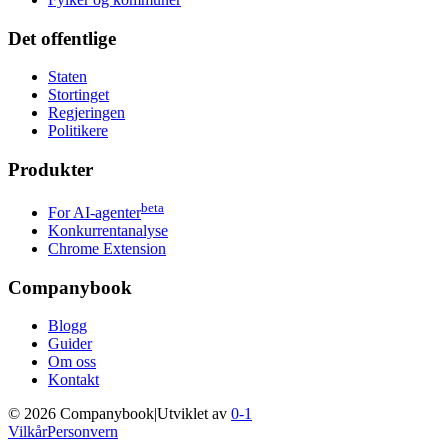
Det offentlige
Staten
Stortinget
Regjeringen
Politikere
Produkter
beta
For AI-agenter
Konkurrentanalyse
Chrome Extension
Companybook
Blogg
Guider
Om oss
Kontakt
©
2026
Companybook
|
Utviklet av
0-1
Vilkår
Personvern