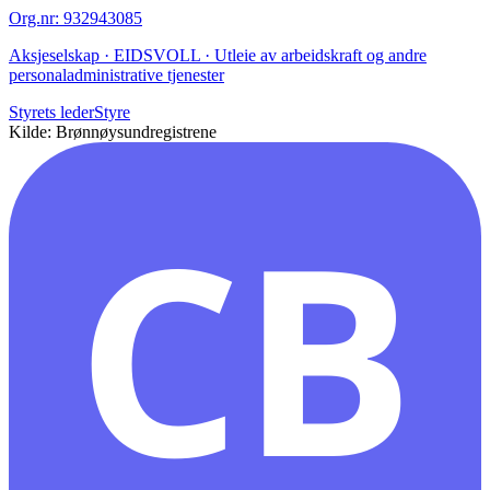
Org.nr
:
932943085
Aksjeselskap · EIDSVOLL · Utleie av arbeidskraft og andre
personaladministrative tjenester
Styrets leder
Styre
Kilde: Brønnøysundregistrene
CB