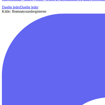
Daglig leder
Daglig leder
Kilde: Brønnøysundregistrene