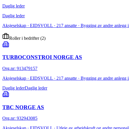
Daglig leder
Daglig leder
Aksjeselskap · EIDSVOLL · 217 ansatte · Bygging av andre anlegg i
Roller i bedrifter
(
2
)
TURBOCONSTROI NORGE AS
Org.nr
:
913479157
Aksjeselskap · EIDSVOLL · 217 ansatte · Bygging av andre anlegg i
Daglig leder
Daglig leder
TBC NORGE AS
Org.nr
:
932943085
Aksjeselskap · EIDSVOLL · Utleie av arbeidskraft og andre personala