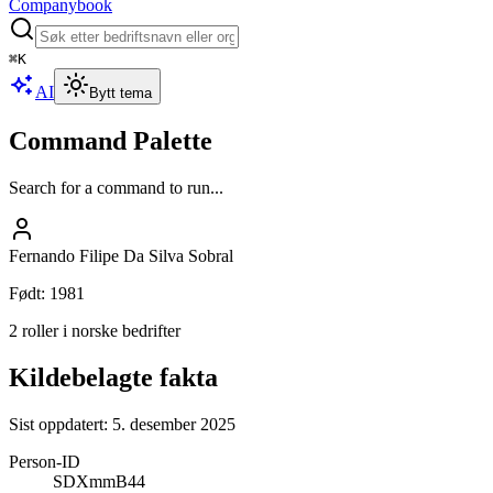
Companybook
⌘
K
AI
Bytt tema
Command Palette
Search for a command to run...
Fernando Filipe Da Silva Sobral
Født
:
1981
2 roller i norske bedrifter
Kildebelagte fakta
Sist oppdatert:
5. desember 2025
Person-ID
SDXmmB44