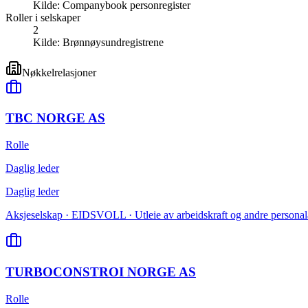
Kilde:
Companybook personregister
Roller i selskaper
2
Kilde:
Brønnøysundregistrene
Nøkkelrelasjoner
TBC NORGE AS
Rolle
Daglig leder
Daglig leder
Aksjeselskap · EIDSVOLL · Utleie av arbeidskraft og andre personala
TURBOCONSTROI NORGE AS
Rolle