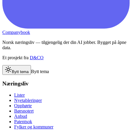
Companybook
Norsk næringsliv — tilgjengelig der din AI jobber. Bygget på åpne
data.
Et prosjekt fra
D&CO
Bytt tema
Bytt tema
Næringsliv
Lister
Nyetableringer
Opphørte
Børsnotert
Anbud
Patentsok
Fylker og kommuner