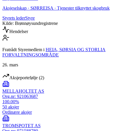
Aksjeselskap · SØRREISA · Tjenester tilknyttet skogbruk
Styrets leder
Styre
Kilde: Brønnøysundregistrene
Hendelser
Fratrådt Styremedlem
i
HEIA, SØRSIA OG STORLIA
FORVALTNINGSOMRÅDE
26. mars
Aksjeportefølje
(
2
)
MELLAHOLTET AS
Org.nr:
921063687
100.00
%
50
aksjer
Ordinære aksjer
TROMSPOTET AS
Org.nr:
971588780