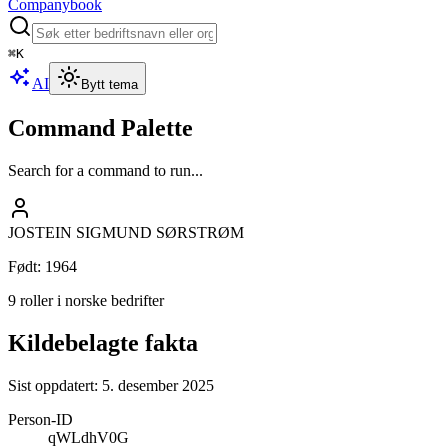
Companybook
⌘
K
AI
Bytt tema
Command Palette
Search for a command to run...
JOSTEIN SIGMUND SØRSTRØM
Født
:
1964
9 roller i norske bedrifter
Kildebelagte fakta
Sist oppdatert:
5. desember 2025
Person-ID
qWLdhV0G