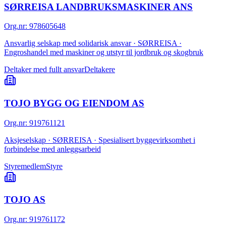
SØRREISA LANDBRUKSMASKINER ANS
Org.nr
:
978605648
Ansvarlig selskap med solidarisk ansvar · SØRREISA ·
Engroshandel med maskiner og utstyr til jordbruk og skogbruk
Deltaker med fullt ansvar
Deltakere
TOJO BYGG OG EIENDOM AS
Org.nr
:
919761121
Aksjeselskap · SØRREISA · Spesialisert byggevirksomhet i
forbindelse med anleggsarbeid
Styremedlem
Styre
TOJO AS
Org.nr
:
919761172