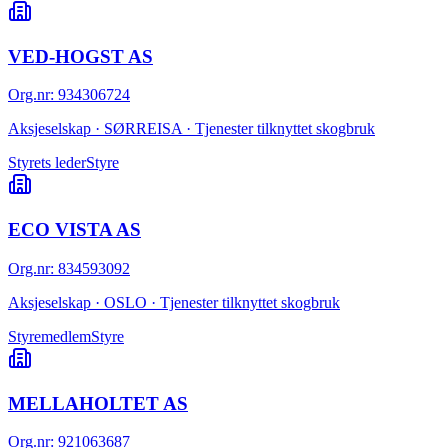
VED-HOGST AS
Org.nr
:
934306724
Aksjeselskap · SØRREISA · Tjenester tilknyttet skogbruk
Styrets leder
Styre
ECO VISTA AS
Org.nr
:
834593092
Aksjeselskap · OSLO · Tjenester tilknyttet skogbruk
Styremedlem
Styre
MELLAHOLTET AS
Org.nr
:
921063687