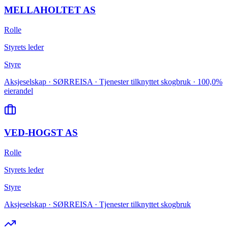
MELLAHOLTET AS
Rolle
Styrets leder
Styre
Aksjeselskap · SØRREISA · Tjenester tilknyttet skogbruk · 100,0%
eierandel
VED-HOGST AS
Rolle
Styrets leder
Styre
Aksjeselskap · SØRREISA · Tjenester tilknyttet skogbruk