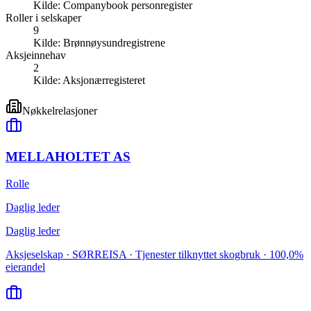
Kilde:
Companybook personregister
Roller i selskaper
9
Kilde:
Brønnøysundregistrene
Aksjeinnehav
2
Kilde:
Aksjonærregisteret
Nøkkelrelasjoner
MELLAHOLTET AS
Rolle
Daglig leder
Daglig leder
Aksjeselskap · SØRREISA · Tjenester tilknyttet skogbruk · 100,0%
eierandel