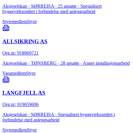
Aksjeselskap · SØRREISA · 25 ansatte · Spesialisert
byggevirksomhet i forbindelse med anleggsarbeid
Styremedlem
Styre
ALLSIKRING AS
Org.nr
:
918969721
Aksjeselskap · TØNSBERG · 28 ansatte · Annet installasjonsarbeid
Varamedlem
Styre
LANGFJELL AS
Org.nr
:
919659696
Aksjeselskap · SØRREISA · Spesialisert byggevirksomhet i
forbindelse med anleggsarbeid
Styremedlem
Styre