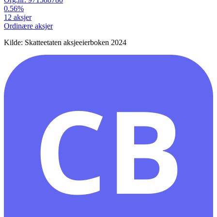
0.56
%
12
aksjer
Ordinære aksjer
Kilde: Skatteetaten aksjeeierboken 2024
CB