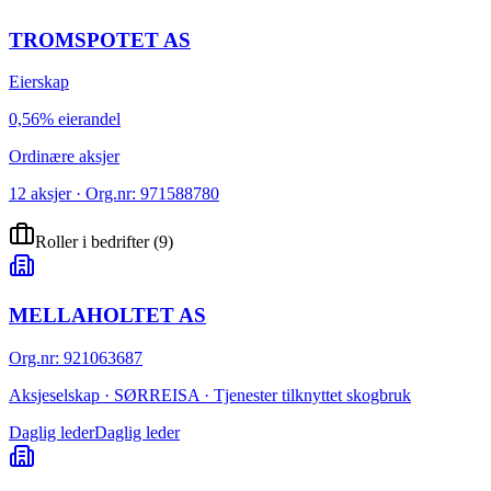
TROMSPOTET AS
Eierskap
0,56% eierandel
Ordinære aksjer
12 aksjer · Org.nr: 971588780
Roller i bedrifter
(
9
)
MELLAHOLTET AS
Org.nr
:
921063687
Aksjeselskap · SØRREISA · Tjenester tilknyttet skogbruk
Daglig leder
Daglig leder