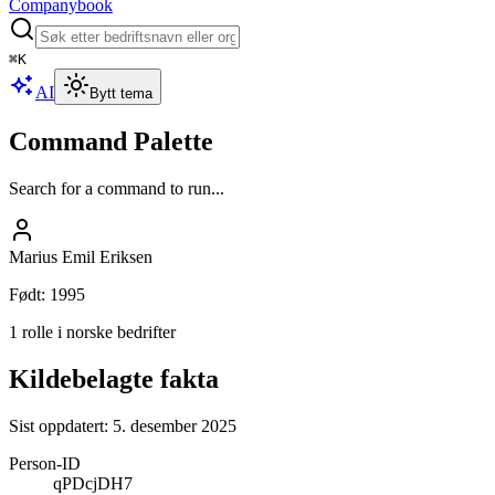
Companybook
⌘
K
AI
Bytt tema
Command Palette
Search for a command to run...
Marius Emil Eriksen
Født
:
1995
1 rolle i norske bedrifter
Kildebelagte fakta
Sist oppdatert:
5. desember 2025
Person-ID
qPDcjDH7