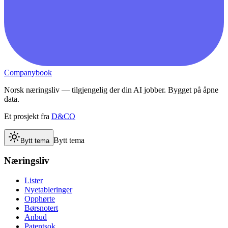
Companybook
Norsk næringsliv — tilgjengelig der din AI jobber. Bygget på åpne
data.
Et prosjekt fra
D&CO
Bytt tema
Bytt tema
Næringsliv
Lister
Nyetableringer
Opphørte
Børsnotert
Anbud
Patentsok