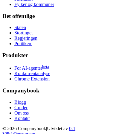
Fylker og kommuner
Det offentlige
Staten
Stortinget
Regjeringen
Politikere
Produkter
beta
For AI-agenter
Konkurrentanalyse
Chrome Extension
Companybook
Blogg
Guider
Om oss
Kontakt
©
2026
Companybook
|
Utviklet av
0-1
Vilkår
Personvern