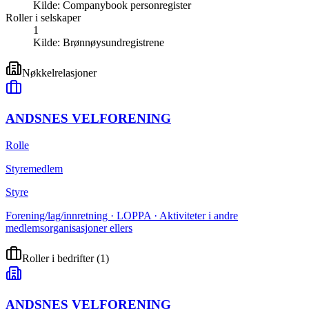
Kilde:
Companybook personregister
Roller i selskaper
1
Kilde:
Brønnøysundregistrene
Nøkkelrelasjoner
ANDSNES VELFORENING
Rolle
Styremedlem
Styre
Forening/lag/innretning · LOPPA · Aktiviteter i andre
medlemsorganisasjoner ellers
Roller i bedrifter
(
1
)
ANDSNES VELFORENING