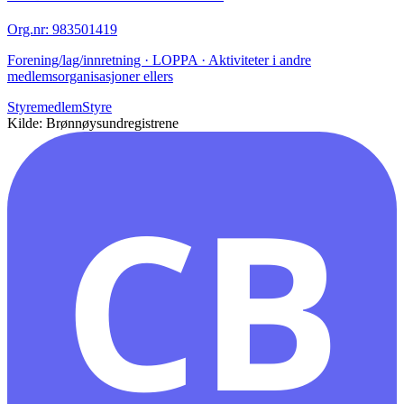
Org.nr
:
983501419
Forening/lag/innretning · LOPPA · Aktiviteter i andre
medlemsorganisasjoner ellers
Styremedlem
Styre
Kilde: Brønnøysundregistrene
CB