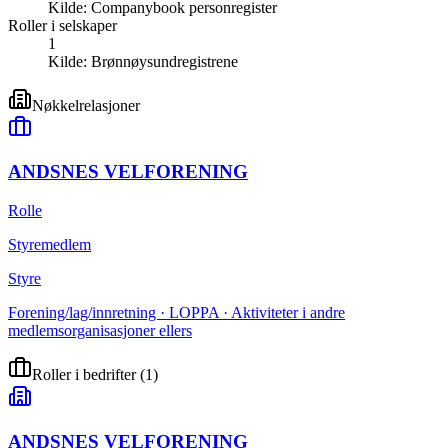
Kilde:
Companybook personregister
Roller i selskaper
1
Kilde:
Brønnøysundregistrene
Nøkkelrelasjoner
ANDSNES VELFORENING
Rolle
Styremedlem
Styre
Forening/lag/innretning · LOPPA · Aktiviteter i andre
medlemsorganisasjoner ellers
Roller i bedrifter
(
1
)
ANDSNES VELFORENING