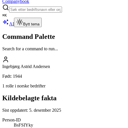
Companybook
⌘
K
AI
Bytt tema
Command Palette
Search for a command to run...
Ingebjørg Astrid Andersen
Født
:
1944
1 rolle i norske bedrifter
Kildebelagte fakta
Sist oppdatert:
5. desember 2025
Person-ID
BsFSIYky