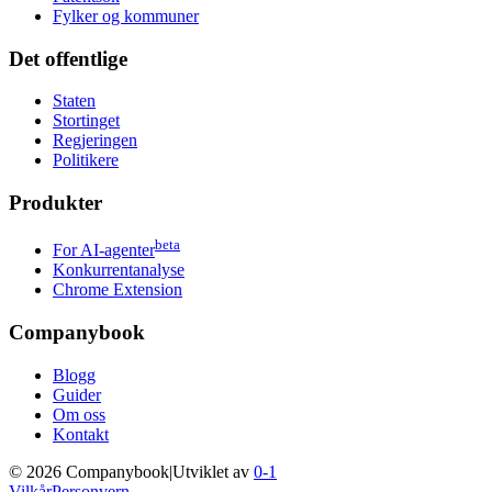
Fylker og kommuner
Det offentlige
Staten
Stortinget
Regjeringen
Politikere
Produkter
beta
For AI-agenter
Konkurrentanalyse
Chrome Extension
Companybook
Blogg
Guider
Om oss
Kontakt
©
2026
Companybook
|
Utviklet av
0-1
Vilkår
Personvern