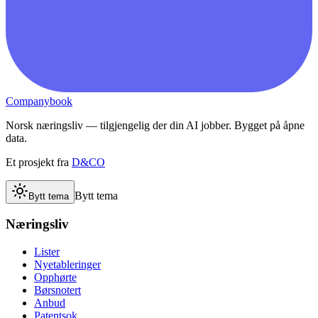
Companybook
Norsk næringsliv — tilgjengelig der din AI jobber. Bygget på åpne
data.
Et prosjekt fra
D&CO
Bytt tema
Bytt tema
Næringsliv
Lister
Nyetableringer
Opphørte
Børsnotert
Anbud
Patentsok