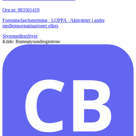
Org.nr
:
983501419
Forening/lag/innretning · LOPPA · Aktiviteter i andre
medlemsorganisasjoner ellers
Styremedlem
Styre
Kilde: Brønnøysundregistrene
CB