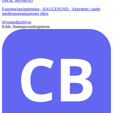
Org.nr
:
989308165
Forening/lag/innretning · HAUGESUND · Aktiviteter i andre
medlemsorganisasjoner ellers
Styremedlem
Styre
Kilde: Brønnøysundregistrene
CB