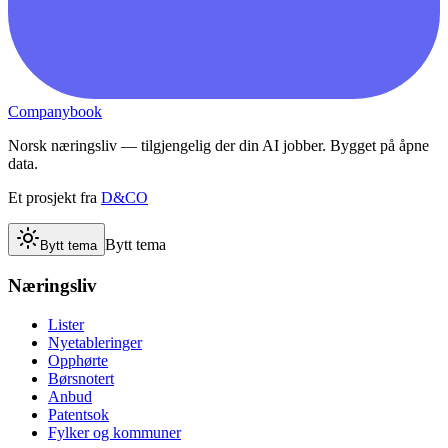
Companybook
Norsk næringsliv — tilgjengelig der din AI jobber. Bygget på åpne
data.
Et prosjekt fra
D&CO
Bytt tema
Bytt tema
Næringsliv
Lister
Nyetableringer
Opphørte
Børsnotert
Anbud
Patentsok
Fylker og kommuner