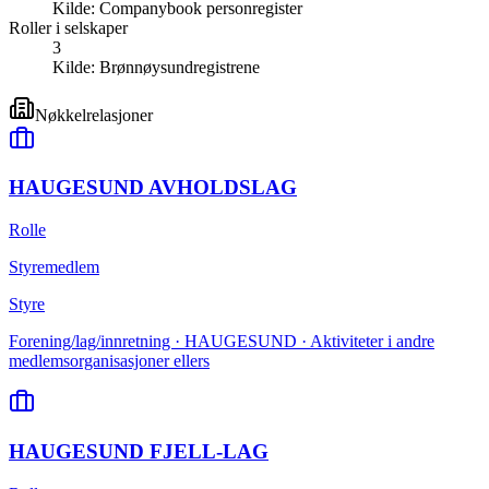
Kilde:
Companybook personregister
Roller i selskaper
3
Kilde:
Brønnøysundregistrene
Nøkkelrelasjoner
HAUGESUND AVHOLDSLAG
Rolle
Styremedlem
Styre
Forening/lag/innretning · HAUGESUND · Aktiviteter i andre
medlemsorganisasjoner ellers
HAUGESUND FJELL-LAG