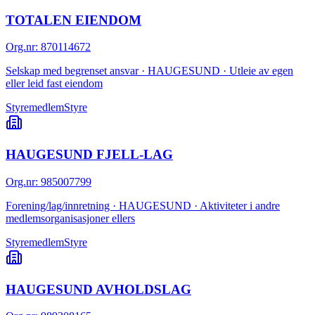
TOTALEN EIENDOM
Org.nr
:
870114672
Selskap med begrenset ansvar · HAUGESUND · Utleie av egen
eller leid fast eiendom
Styremedlem
Styre
HAUGESUND FJELL-LAG
Org.nr
:
985007799
Forening/lag/innretning · HAUGESUND · Aktiviteter i andre
medlemsorganisasjoner ellers
Styremedlem
Styre
HAUGESUND AVHOLDSLAG