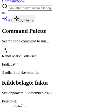
Companybook
⌘
K
AI
Bytt tema
Command Palette
Search for a command to run...
Randi Marie Tollaksen
Født
:
1944
3 roller i norske bedrifter
Kildebelagte fakta
Sist oppdatert:
5. desember 2025
Person-ID
nh0az7nh