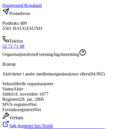
Haugesund
,
Rogaland
Postadresse
Postboks 489
5501
HAUGESUND
Telefon
52 72 71 08
Organisasjonsform
Forening/lag/innretning
Bransje
Aktiviteter i andre medlemsorganisasjoner ellers
(
94.992
)
Sektor
Ideelle organisasjoner
Status
Aktiv
Stiftet
14. november 1877
Registrert
28. jan. 2006
MVA-registrert
Nei
Foretaksregisteret
Nei
Verktøy
Søk domener hos Norid