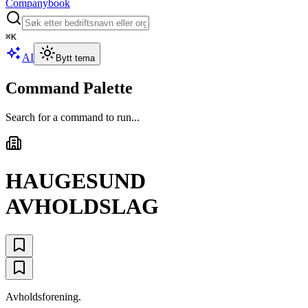
Companybook
⌘
K
AI
Bytt tema
Command Palette
Search for a command to run...
HAUGESUND
AVHOLDSLAG
Avholdsforening.