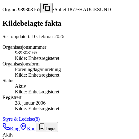
Org.nr:
989308165
•
Stiftet
1877
•
HAUGESUND
Kildebelagte fakta
Sist oppdatert:
10. februar 2026
Organisasjonsnummer
989308165
Kilde:
Enhetsregisteret
Organisasjonsform
Forening/lag/innretning
Kilde:
Enhetsregisteret
Status
Aktiv
Kilde:
Enhetsregisteret
Registrert
28. januar 2006
Kilde:
Enhetsregisteret
Styre & Ledelse
(
8
)
Ring
Kart
Lagre
Aktiv