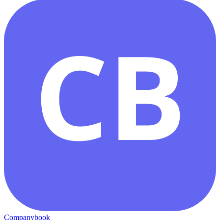
CB
Companybook