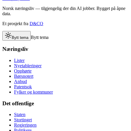
Norsk næringsliv — tilgjengelig der din AI jobber. Bygget på åpne
data.
Et prosjekt fra
D&CO
Bytt tema
Bytt tema
Næringsliv
Lister
Nyetableringer
Opphørte
Børsnotert
Anbud
Patentsok
Fylker og kommuner
Det offentlige
Staten
Stortinget
Regjeringen
Politikere