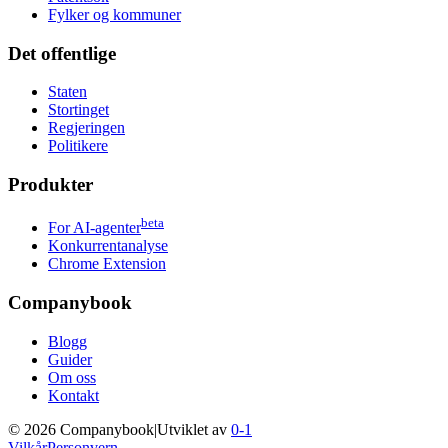
Fylker og kommuner
Det offentlige
Staten
Stortinget
Regjeringen
Politikere
Produkter
beta
For AI-agenter
Konkurrentanalyse
Chrome Extension
Companybook
Blogg
Guider
Om oss
Kontakt
©
2026
Companybook
|
Utviklet av
0-1
Vilkår
Personvern