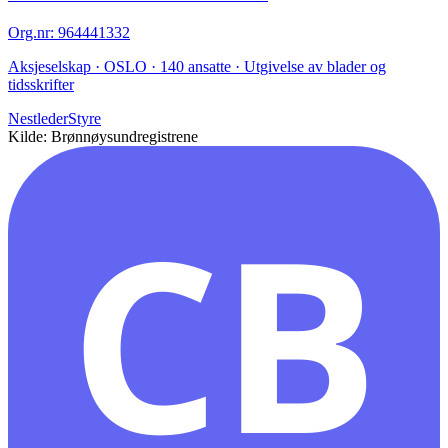
Org.nr
:
964441332
Aksjeselskap · OSLO · 140 ansatte · Utgivelse av blader og
tidsskrifter
Nestleder
Styre
Kilde: Brønnøysundregistrene
CB