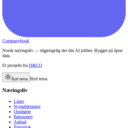
Companybook
Norsk næringsliv — tilgjengelig der din AI jobber. Bygget på åpne
data.
Et prosjekt fra
D&CO
Bytt tema
Bytt tema
Næringsliv
Lister
Nyetableringer
Opphørte
Børsnotert
Anbud
Patentsok