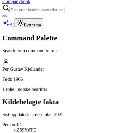
Companybook
⌘
K
AI
Bytt tema
Command Palette
Search for a command to run...
Per Gustav Kjellander
Født
:
1966
1 rolle i norske bedrifter
Kildebelagte fakta
Sist oppdatert:
5. desember 2025
Person-ID
nZ59YdTE