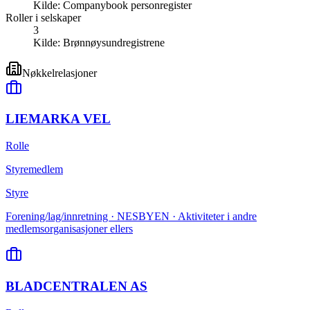
Kilde:
Companybook personregister
Roller i selskaper
3
Kilde:
Brønnøysundregistrene
Nøkkelrelasjoner
LIEMARKA VEL
Rolle
Styremedlem
Styre
Forening/lag/innretning · NESBYEN · Aktiviteter i andre
medlemsorganisasjoner ellers
BLADCENTRALEN AS