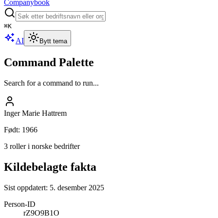
Companybook
⌘
K
AI
Bytt tema
Command Palette
Search for a command to run...
Inger Marie Hattrem
Født
:
1966
3 roller i norske bedrifter
Kildebelagte fakta
Sist oppdatert:
5. desember 2025
Person-ID
rZ9O9B1O