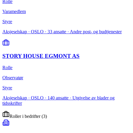
Rolle
Varamedlem
Styre
Aksjeselskap · OSLO · 33 ansatte · Andre post- og budtjenester
STORY HOUSE EGMONT AS
Rolle
Observatør
Styre
Aksjeselskap · OSLO · 140 ansatte · Utgivelse av blader og
tidsskrifter
Roller i bedrifter
(
3
)