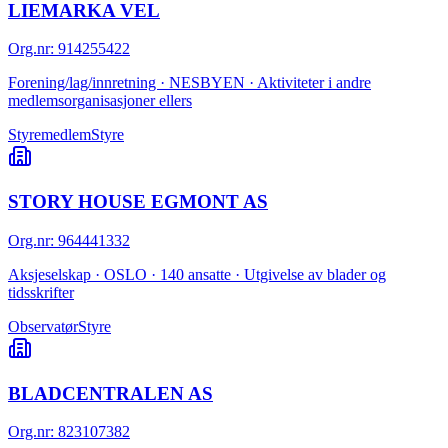
LIEMARKA VEL
Org.nr
:
914255422
Forening/lag/innretning · NESBYEN · Aktiviteter i andre
medlemsorganisasjoner ellers
Styremedlem
Styre
STORY HOUSE EGMONT AS
Org.nr
:
964441332
Aksjeselskap · OSLO · 140 ansatte · Utgivelse av blader og
tidsskrifter
Observatør
Styre
BLADCENTRALEN AS
Org.nr
:
823107382