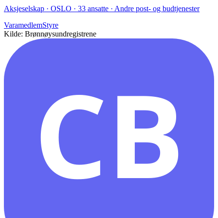
Aksjeselskap · OSLO · 33 ansatte · Andre post- og budtjenester
Varamedlem
Styre
Kilde: Brønnøysundregistrene
CB