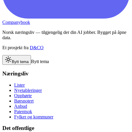
Companybook
Norsk næringsliv — tilgjengelig der din AI jobber. Bygget på åpne
data.
Et prosjekt fra
D&CO
Bytt tema
Bytt tema
Næringsliv
Lister
Nyetableringer
Opphørte
Børsnotert
Anbud
Patentsok
Fylker og kommuner
Det offentlige