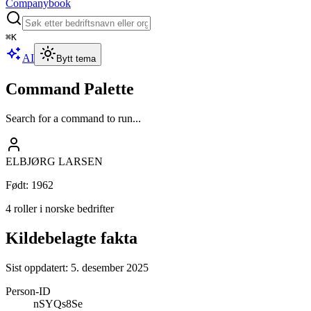
Companybook
⌘
K
AI
Bytt tema
Command Palette
Search for a command to run...
ELBJØRG LARSEN
Født
:
1962
4 roller i norske bedrifter
Kildebelagte fakta
Sist oppdatert:
5. desember 2025
Person-ID
nSYQs8Se