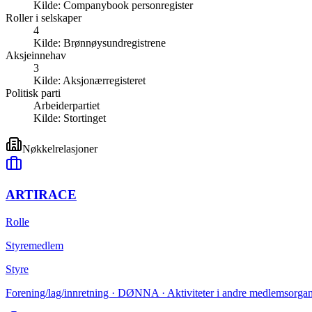
Kilde:
Companybook personregister
Roller i selskaper
4
Kilde:
Brønnøysundregistrene
Aksjeinnehav
3
Kilde:
Aksjonærregisteret
Politisk parti
Arbeiderpartiet
Kilde:
Stortinget
Nøkkelrelasjoner
ARTIRACE
Rolle
Styremedlem
Styre
Forening/lag/innretning · DØNNA · Aktiviteter i andre medlemsorgani