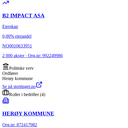
B2 IMPACT ASA
Eierskap
0,00% eierandel
NO0010633951
2 000 aksjer · Org.nr: 992249986
Politiske verv
Ordfører
Herøy kommune
Se på stortinget.no
Roller i bedrifter
(
4
)
HERØY KOMMUNE
Org.nr
:
872417982