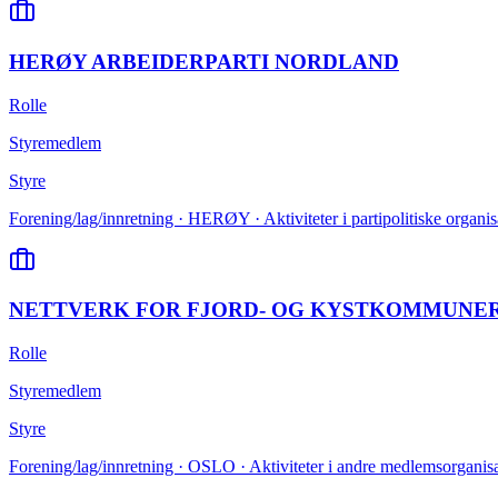
HERØY ARBEIDERPARTI NORDLAND
Rolle
Styremedlem
Styre
Forening/lag/innretning · HERØY · Aktiviteter i partipolitiske organis
NETTVERK FOR FJORD- OG KYSTKOMMUNER
Rolle
Styremedlem
Styre
Forening/lag/innretning · OSLO · Aktiviteter i andre medlemsorganisa