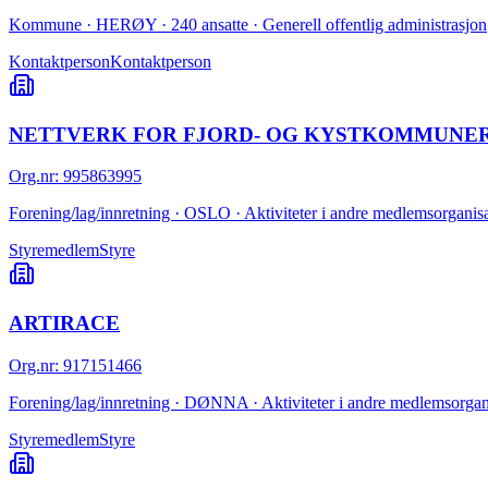
Kommune · HERØY · 240 ansatte · Generell offentlig administrasjon
Kontaktperson
Kontaktperson
NETTVERK FOR FJORD- OG KYSTKOMMUNER
Org.nr
:
995863995
Forening/lag/innretning · OSLO · Aktiviteter i andre medlemsorganisa
Styremedlem
Styre
ARTIRACE
Org.nr
:
917151466
Forening/lag/innretning · DØNNA · Aktiviteter i andre medlemsorgani
Styremedlem
Styre