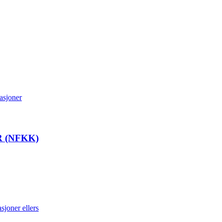
asjoner
 (NFKK)
sjoner ellers